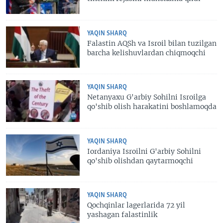
YAQIN SHARQ
Falastin AQSh va Isroil bilan tuzilgan
barcha kelishuvlardan chiqmoqchi
YAQIN SHARQ
Netanyaxu G'arbiy Sohilni Isroilga
qo'shib olish harakatini boshlamoqda
YAQIN SHARQ
Iordaniya Isroilni G'arbiy Sohilni
qo'shib olishdan qaytarmoqchi
YAQIN SHARQ
Qochqinlar lagerlarida 72 yil
yashagan falastinlik