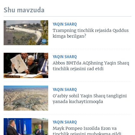
Shu mavzuda
YAQIN SHARQ
Trampning tinchlik rejasida Quddus
kimga berilgan?
YAQIN SHARQ
Abbos BMTda AQShning Yaqin Sharq
tinchlik rejasini rad etdi
YAQIN SHARQ
G'arbiy sohil Yaqin Sharq tangligini
yanada kuchaytirmoqda
YAQIN SHARQ
Mayk Pompeo Isroilda Eron va
tinchlik rejasini muhokama qildi