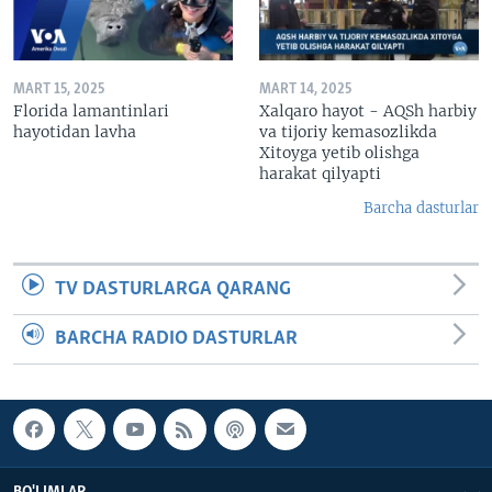
MART 15, 2025
MART 14, 2025
Florida lamantinlari
Xalqaro hayot - AQSh harbiy
hayotidan lavha
va tijoriy kemasozlikda
Xitoyga yetib olishga
harakat qilyapti
Barcha dasturlar
TV DASTURLARGA QARANG
BARCHA RADIO DASTURLAR