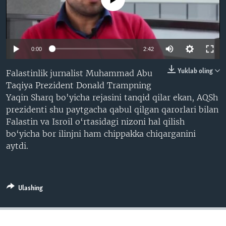
VIDEO
ODNOKLASSNIKI
XABARLAR SURATLARDA
TELEGRAM
TWITTER
0:00
2:42
SOUNDCLOUD
VOA
Yuklab oling
Falastinlik jurnalist Muhammad Abu
Taqiya Prezident Donald Trampning
Yaqin Sharq bo'yicha rejasini tanqid qilar ekan, AQSh
prezidenti shu paytgacha qabul qilgan qarorlari bilan
Falastin va Isroil o‘rtasidagi nizoni hal qilish
bo‘yicha bor ilinjni ham chippakka chiqarganini
aytdi.
Ulashing