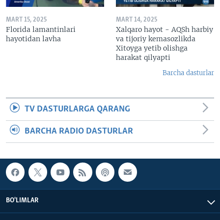
MART 15, 2025
MART 14, 2025
Florida lamantinlari
Xalqaro hayot - AQSh harbiy
hayotidan lavha
va tijoriy kemasozlikda
Xitoyga yetib olishga
harakat qilyapti
Barcha dasturlar
TV DASTURLARGA QARANG
BARCHA RADIO DASTURLAR
BO'LIMLAR