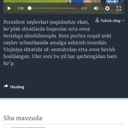
VIDEO
ODNOKLASSNIKI
0:00
4:17
XABARLAR SURATLARDA
TELEGRAM
Yuklab oling
Prezident saylovlari yaqinlashar ekan,
TWITTER
ko’plab shtatlarda fuqarolar erta ovoz
berishga shoshilmoqda. Buni pochta orqali yoki
SOUNDCLOUD
VOA
saylov uchastkasida amalga oshirish mumkin.
Virjiniya shtatida 18-sentabrdan erta ovoz berish
boshlangan. Ular soni bu yil har qachongidan ham
ko’p.
Ulashing
Shu mavzuda