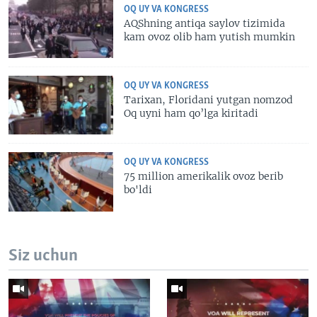
OQ UY VA KONGRESS
AQShning antiqa saylov tizimida
kam ovoz olib ham yutish mumkin
OQ UY VA KONGRESS
Tarixan, Floridani yutgan nomzod
Oq uyni ham qo’lga kiritadi
OQ UY VA KONGRESS
75 million amerikalik ovoz berib
bo'ldi
Siz uchun