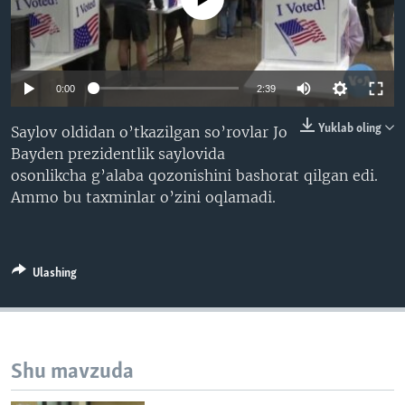
VIDEO
ODNOKLASSNIKI
XABARLAR SURATLARDA
TELEGRAM
TWITTER
0:00
2:39
SOUNDCLOUD
VOA
Yuklab oling
Saylov oldidan o’tkazilgan so’rovlar Jo
Bayden prezidentlik saylovida
osonlikcha g’alaba qozonishini bashorat qilgan edi.
Ammo bu taxminlar o’zini oqlamadi.
Ulashing
Shu mavzuda