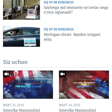
OQ UY VA KONGRESS
Saylovga oid ommaviy so'rovlar nega
o'zini oqlamadi?
OQ UY VA KONGRESS
Michigan shtati: Bayden yutgani
aniq
Siz uchun
MART 31, 2025
MART 24, 2025
Amerika Manzaralari
Amerika Manzaralari