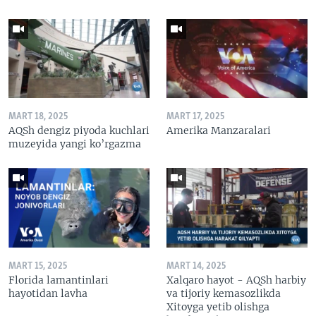
MART 18, 2025
MART 17, 2025
AQSh dengiz piyoda kuchlari
Amerika Manzaralari
muzeyida yangi ko’rgazma
MART 15, 2025
MART 14, 2025
Florida lamantinlari
Xalqaro hayot - AQSh harbiy
hayotidan lavha
va tijoriy kemasozlikda
Xitoyga yetib olishga