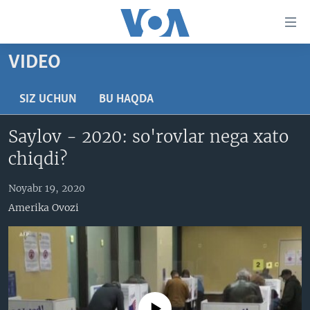
Bosh
sahifaga
boring
Boshiga
VIDEO
qayting
BOSH SAHIFA
Qidiruvga
AMERIKA
SIZ UCHUN
BU HAQDA
o'ting
MARKAZIY OSIYO
Saylov - 2020: so'rovlar nega xato
XALQARO
chiqdi?
VATANDOSHLAR
Noyabr 19, 2020
MULTIMEDIA
Amerika Ovozi
IJTIMOIY TARMOQLAR
AMERIKA MANZARALARI
INGLIZ TILI DARSLARI
XALQARO HAYOT
FACEBOOK
EDITORIAL
VASHINGTON CHOYXONASI
YOUTUBE
MOBIL-SALOM!
INSTAGRAM
No media source currently available
Learning English