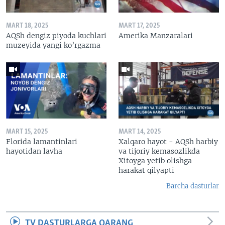
MART 18, 2025
MART 17, 2025
AQSh dengiz piyoda kuchlari
Amerika Manzaralari
muzeyida yangi ko’rgazma
MART 15, 2025
MART 14, 2025
Florida lamantinlari
Xalqaro hayot - AQSh harbiy
hayotidan lavha
va tijoriy kemasozlikda
Xitoyga yetib olishga
harakat qilyapti
Barcha dasturlar
TV DASTURLARGA QARANG