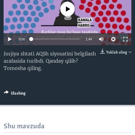
VIDEO
ODNOKLASSNIKI
No media source currently available
XABARLAR SURATLARDA
TELEGRAM
TWITTER
SOUNDCLOUD
VOA
0:00
1:44
Yuklab oling
Jorjiya shtati AQSh siyosatini belgilash
arafasida turibdi. Qanday qilib?
Tomosha qiling.
Ulashing
Shu mavzuda