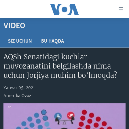
Bosh
sahifaga
boring
Boshiga
VIDEO
qayting
BOSH SAHIFA
Qidiruvga
AMERIKA
SIZ UCHUN
BU HAQDA
o'ting
MARKAZIY OSIYO
AQSh Senatidagi kuchlar
XALQARO
muvozanatini belgilashda nima
VATANDOSHLAR
uchun Jorjiya muhim bo’lmoqda?
MULTIMEDIA
Yanvar 05, 2021
IJTIMOIY TARMOQLAR
AMERIKA MANZARALARI
Amerika Ovozi
INGLIZ TILI DARSLARI
XALQARO HAYOT
FACEBOOK
EDITORIAL
VASHINGTON CHOYXONASI
YOUTUBE
MOBIL-SALOM!
INSTAGRAM
Learning English