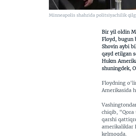
Minneapolis shahrida politsiyachilik qilg
Bir yil oldin 
Floyd, bugun 
Shovin aybi bi
qayd etilgan 
Hukm Amerika 
shuningdek, O
Floydning o'li
Amerikasida h
Vashingtondan
chiqib, "Qora
qarshi qattiqr
amerikaliklar 
kelmoqda.