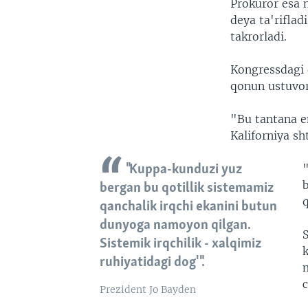
Prokuror esa 
deya ta'rifla
takrorladi.
Kongressdagi 
qonun ustuvor
"Bu tantana e
Kaliforniya sh
"Kuppa-kunduzi yuz
b
bergan bu qotillik sistemamiz
qanchalik irqchi ekanini butun
dunyoga namoyon qilgan.
Sistemik irqchilik - xalqimiz
ruhiyatidagi dog'".
m
c
Prezident Jo Bayden