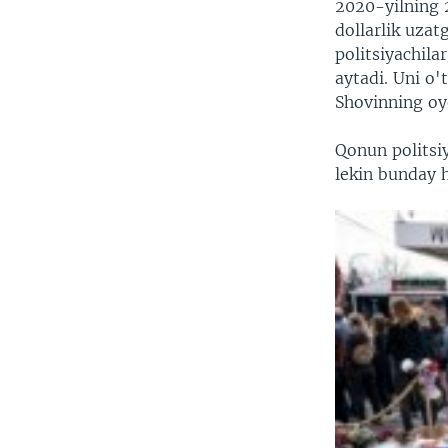
2020-yilning 
dollarlik uzat
politsiyachil
aytadi. Uni o'
Shovinning oyo
Qonun politsiy
lekin bunday h