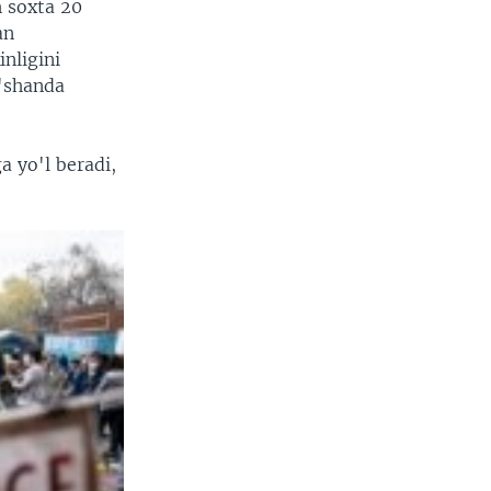
h soxta 20
an
nligini
o'shanda
a yo'l beradi,