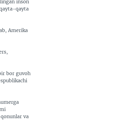
lingan inson
 qayta-qayta
lab, Amerika
ers,
bir bor guvoh
espublikachi
Shumerga
imi
i qonunlar va