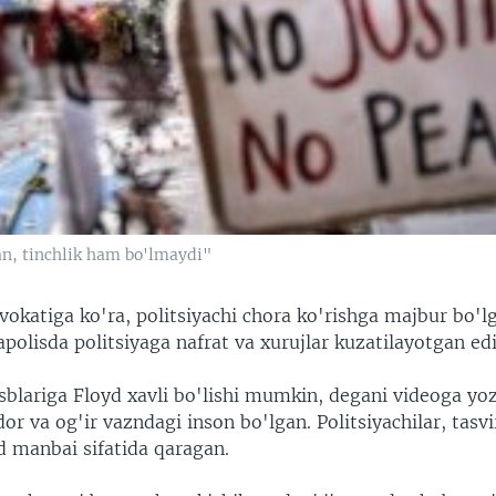
an, tinchlik ham bo'lmaydi"
okatiga ko'ra, politsiyachi chora ko'rishga majbur bo'l
olisda politsiyaga nafrat va xurujlar kuzatilayotgan edi
blariga Floyd xavli bo'lishi mumkin, degani videoga yoz
 va og'ir vazndagi inson bo'lgan. Politsiyachilar, tasvi
d manbai sifatida qaragan.