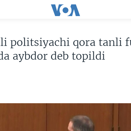
li politsiyachi qora tanli 
da aybdor deb topildi