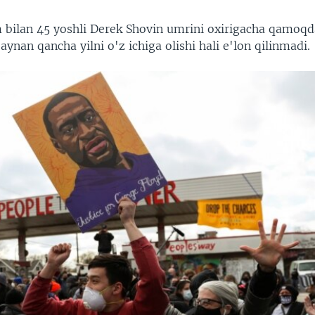
bilan 45 yoshli Derek Shovin umrini oxirigacha qamoqda
ynan qancha yilni o'z ichiga olishi hali e'lon qilinmadi.