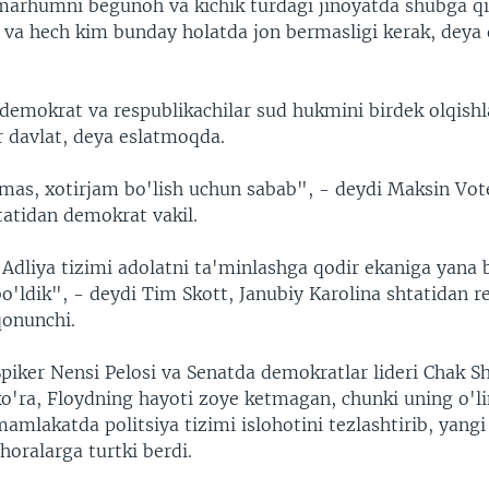
marhumni begunoh va kichik turdagi jinoyatda shubga qi
di va hech kim bunday holatda jon bermasligi kerak, deya
demokrat va respublikachilar sud hukmini birdek olqish
 davlat, deya eslatmoqda.
mas, xotirjam bo'lish uchun sabab", - deydi Maksin Vot
tatidan demokrat vakil.
"Adliya tizimi adolatni ta'minlashga qodir ekaniga yana 
o'ldik", - deydi Tim Skott, Janubiy Karolina shtatidan r
qonunchi.
Spiker Nensi Pelosi va Senatda demokratlar lideri Chak 
ko'ra, Floydning hayoti zoye ketmagan, chunki uning o'l
amlakatda politsiya tizimi islohotini tezlashtirib, yang
horalarga turtki berdi.