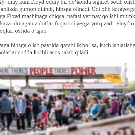
25-may kuni Floyd oddiy bir do'konda sigaret sotib olis
ganlikda gumon qilinib, hibsga olinadi. Uni olib ketayotg
arga Floyd mashinaga chiqsa, nafasi yetmay qolishi mumki
tkaza olmagan zobitlar fuqaroni yerga yotqizadi. Floyd 
qlari ostida o'lgan.
aga hibsga olish paytida qarshilik bo'lsa, kuch ishlatishg
olatlar sudda kuchli asos talab qiladi.