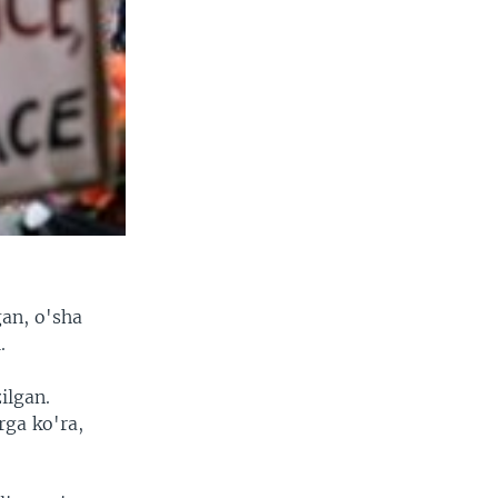
gan, o'sha
.
ilgan.
rga ko'ra,