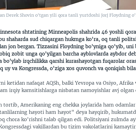
an Derek Shovin o'tgan yili qora tanli yurtdoshi Jorj Floydning o
Minnesota shtatining Minneapolis shahrida 46 yoshli qora 
bu shaharda sud chiqargan hukmga ko'ra, oq tanli polits
lan jon bergan. Tizzasini Floydning bo'yniga qo'yib, uni
sobiq zobit unga qo'yilgan barcha ayblovlarda aybdor deb
bo'ylab irqchilikka qarshi kurashayotgan fuqarolar oras
q uy va Kongressda, o'ziga xos quvonch va qoniqish bilan
mi ketidan nafaqat AQSh, balki Yevropa va Osiyo, Afrika 
am irqiy kamsitishlarga nisbatan namoyishlar avj olgan 
 tortib, Amerikaning eng chekka joylarida ham odamlar
 tanlilarning hayoti ham hayot" deya hayqirib, hukumatd
oq chora ko'rishni talab qilgan edi. Politsiyani zulmda a
Kongressdagi vakillardan bu tizim vakolatlarini kamaytir