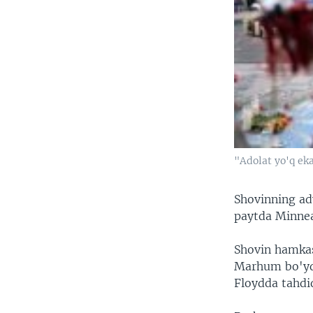
"Adolat yo'q ek
Shovinning adv
paytda Minneap
Shovin hamkas
Marhum bo'ydor
Floydda tahdi