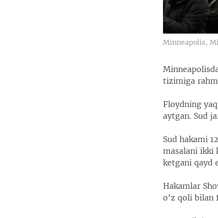
Minneapolis, Mi
Minneapolisda 
tizimiga rah
Floydning yaq
aytgan. Sud ja
Sud hakami 12 
masalani ikki
ketgani qayd 
Hakamlar Shov
o'z qoli bilan