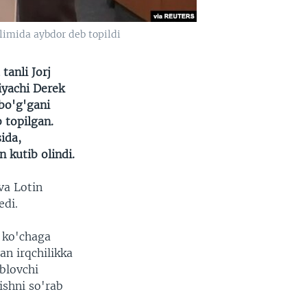
'limida aybdor deb topildi
tanli Jorj
iyachi Derek
 bo'g'gani
 topilgan.
ida,
 kutib olindi.
va Lotin
edi.
 ko'chaga
an irqchilikka
yblovchi
ishni so'rab