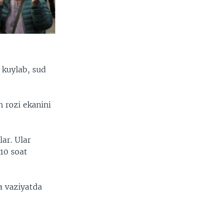
 kuylab, sud
 rozi ekanini
ar. Ular
10 soat
a vaziyatda