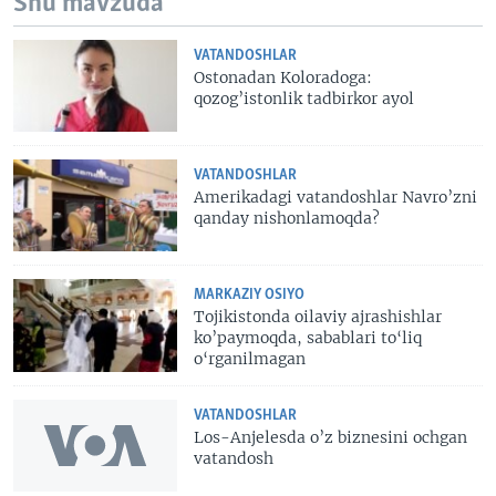
Shu mavzuda
VATANDOSHLAR
Ostonadan Koloradoga:
qozog’istonlik tadbirkor ayol
VATANDOSHLAR
Amerikadagi vatandoshlar Navro’zni
qanday nishonlamoqda?
MARKAZIY OSIYO
Tojikistonda oilaviy ajrashishlar
ko’paymoqda, sabablari to‘liq
o‘rganilmagan
VATANDOSHLAR
Los-Anjelesda o’z biznesini ochgan
vatandosh