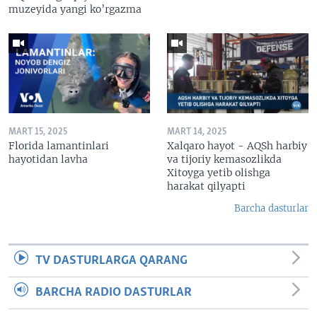
muzeyida yangi ko’rgazma
MART 15, 2025
MART 14, 2025
Florida lamantinlari
Xalqaro hayot - AQSh harbiy
hayotidan lavha
va tijoriy kemasozlikda
Xitoyga yetib olishga
harakat qilyapti
Barcha dasturlar
TV DASTURLARGA QARANG
BARCHA RADIO DASTURLAR