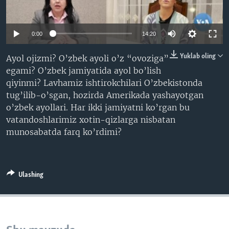
VIDEO
ODNOKLASSNIKI
XABARLAR SURATLARDA
TELEGRAM
0:00
14:20
TWITTER
Yuklab oling
Ayol ojizmi? O’zbek ayoli o’z “ovoziga”
SOUNDCLOUD
VOA
egami? O’zbek jamiyatida ayol bo’lish
qiyinmi? Lavhamiz ishtirokchilari O’zbekistonda
tug’ilib-o’sgan, hozirda Amerikada yashayotgan
o’zbek ayollari. Har ikki jamiyatni ko’rgan bu
vatandoshlarimiz xotin-qizlarga nisbatan
munosabatda farq ko’rdimi?
Ulashing