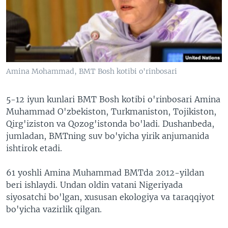
VIDEO
ODNOKLASSNIKI
XABARLAR SURATLARDA
TELEGRAM
TWITTER
SOUNDCLOUD
VOA
Amina Mohammad, BMT Bosh kotibi o'rinbosari
5-12 iyun kunlari BMT Bosh kotibi o'rinbosari Amina
Muhammad O'zbekiston, Turkmaniston, Tojikiston,
Qirg'iziston va Qozog'istonda bo'ladi. Dushanbeda,
jumladan, BMTning suv bo'yicha yirik anjumanida
ishtirok etadi.
61 yoshli Amina Muhammad BMTda 2012-yildan
beri ishlaydi. Undan oldin vatani Nigeriyada
siyosatchi bo'lgan, xususan ekologiya va taraqqiyot
bo'yicha vazirlik qilgan.