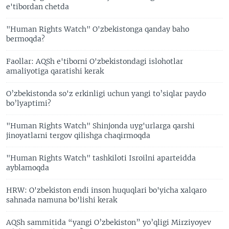
e'tibordan chetda
"Human Rights Watch" O'zbekistonga qanday baho
bermoqda?
Faollar: AQSh e'tiborni O'zbekistondagi islohotlar
amaliyotiga qaratishi kerak
O’zbekistonda so'z erkinligi uchun yangi to’siqlar paydo
bo’lyaptimi?
"Human Rights Watch" Shinjonda uyg'urlarga qarshi
jinoyatlarni tergov qilishga chaqirmoqda
"Human Rights Watch" tashkiloti Isroilni aparteidda
ayblamoqda
HRW: O'zbekiston endi inson huquqlari bo'yicha xalqaro
sahnada namuna bo'lishi kerak
AQSh sammitida “yangi O’zbekiston” yo’qligi Mirziyoyev