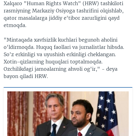
Xalqaro "Human Rights Watch" (HRW) tashkiloti
rasmiyning Markaziy Osiyoga tashrifini olqishlab,
qator masalalarga jiddiy e'tibor zarurligini qayd
etmoqda.
"Mintaqada xavfsizlik kuchlari begunoh aholini
o'ldirmoqda. Huquq faollari va jurnalistlar hibsda.
So'z erkinligi va uyushish erkinligi cheklangan.
Xotin-qizlarning huquqlari toptalmoqda.
Ozchilikdagi jamoalarning ahvoli og'ir," - deya
bayon qiladi HRW.