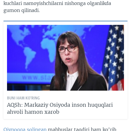
kuchlari namoyishchilarni nishonga olganlikda
gumon qilinadi.
BUNI HAM KO'RING
AQSh: Markaziy Osiyoda inson huquqlari
ahvoli hamon xarob
Qiynoqqa solingan
mahbuslar taqdiri ham ko'rib