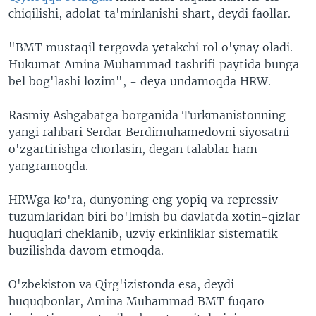
chiqilishi, adolat ta'minlanishi shart, deydi faollar.
"BMT mustaqil tergovda yetakchi rol o'ynay oladi.
Hukumat Amina Muhammad tashrifi paytida bunga
bel bog'lashi lozim", - deya undamoqda HRW.
Rasmiy Ashgabatga borganida Turkmanistonning
yangi rahbari Serdar Berdimuhamedovni siyosatni
o'zgartirishga chorlasin, degan talablar ham
yangramoqda.
HRWga ko'ra, dunyoning eng yopiq va repressiv
tuzumlaridan biri bo'lmish bu davlatda xotin-qizlar
huquqlari cheklanib, uzviy erkinliklar sistematik
buzilishda davom etmoqda.
O'zbekiston va Qirg'izistonda esa, deydi
huquqbonlar, Amina Muhammad BMT fuqaro