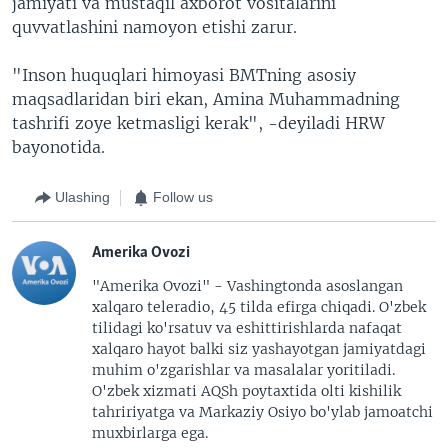
jamiyati va mustaqil axborot vositalarini
quvvatlashini namoyon etishi zarur.
"Inson huquqlari himoyasi BMTning asosiy
maqsadlaridan biri ekan, Amina Muhammadning
tashrifi zoye ketmasligi kerak", -deyiladi HRW
bayonotida.
Ulashing
Follow us
Amerika Ovozi
"Amerika Ovozi" - Vashingtonda asoslangan
xalqaro teleradio, 45 tilda efirga chiqadi. O'zbek
tilidagi ko'rsatuv va eshittirishlarda nafaqat
xalqaro hayot balki siz yashayotgan jamiyatdagi
muhim o'zgarishlar va masalalar yoritiladi.
O'zbek xizmati AQSh poytaxtida olti kishilik
tahririyatga va Markaziy Osiyo bo'ylab jamoatchi
muxbirlarga ega.