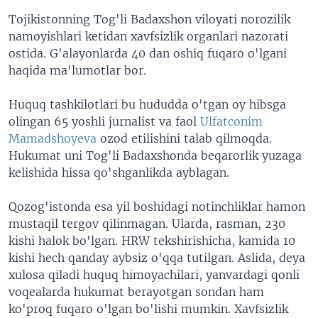
Tojikistonning Tog'li Badaxshon viloyati norozilik
namoyishlari ketidan xavfsizlik organlari nazorati
ostida. G'alayonlarda 40 dan oshiq fuqaro o'lgani
haqida ma'lumotlar bor.
Huquq tashkilotlari bu hududda o'tgan oy hibsga
olingan 65 yoshli jurnalist va faol
Ulfatconim
Mamadshoyeva
ozod etilishini talab qilmoqda.
Hukumat uni Tog'li Badaxshonda beqarorlik yuzaga
kelishida hissa qo'shganlikda ayblagan.
Qozog'istonda esa yil boshidagi notinchliklar hamon
mustaqil tergov qilinmagan. Ularda, rasman, 230
kishi halok bo'lgan. HRW tekshirishicha, kamida 10
kishi hech qanday aybsiz o'qqa tutilgan. Aslida, deya
xulosa qiladi huquq himoyachilari, yanvardagi qonli
voqealarda hukumat berayotgan sondan ham
ko'proq fuqaro o'lgan bo'lishi mumkin. Xavfsizlik