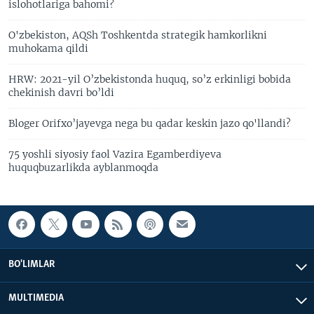
islohotlariga bahomi?
O'zbekiston, AQSh Toshkentda strategik hamkorlikni
muhokama qildi
HRW: 2021-yil O’zbekistonda huquq, so’z erkinligi bobida
chekinish davri bo’ldi
Bloger Orifxo’jayevga nega bu qadar keskin jazo qo'llandi?
75 yoshli siyosiy faol Vazira Egamberdiyeva
huquqbuzarlikda ayblanmoqda
BO'LIMLAR
MULTIMEDIA