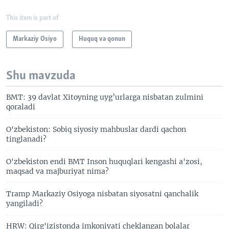
This item is part of
Markaziy Osiyo
Huquq va qonun
Shu mavzuda
BMT: 39 davlat Xitoyning uyg’urlarga nisbatan zulmini
qoraladi
O'zbekiston: Sobiq siyosiy mahbuslar dardi qachon
tinglanadi?
O'zbekiston endi BMT Inson huquqlari kengashi a'zosi,
maqsad va majburiyat nima?
Tramp Markaziy Osiyoga nisbatan siyosatni qanchalik
yangiladi?
HRW: Qirg'izistonda imkoniyati cheklangan bolalar