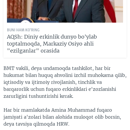
BUNI HAM KO'RING
AQSh: Diniy erkinlik dunyo bo'ylab
toptalmoqda, Markaziy Osiyo ahli
"ezilganlar" orasida
BMT vakili, deya undamoqda tashkilot, har bir
hukumat bilan huquq ahvolini izchil muhokama qilib,
iqtisodiy va ijtimoiy rivojlanish, tinchlik va
barqarorlik uchun fuqaro erkinliklari e'zozlanishi
zarurligini tushuntirishi kerak.
Har bir mamlakatda Amina Muhammad fuqaro
jamiyati a'zolari bilan alohida muloqot olib borsin,
deya tavsiya qilmoqda HRW.