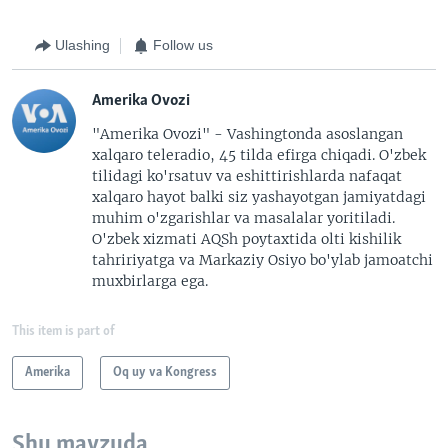
Ulashing
Follow us
Amerika Ovozi
"Amerika Ovozi" - Vashingtonda asoslangan
xalqaro teleradio, 45 tilda efirga chiqadi. O'zbek
tilidagi ko'rsatuv va eshittirishlarda nafaqat
xalqaro hayot balki siz yashayotgan jamiyatdagi
muhim o'zgarishlar va masalalar yoritiladi.
O'zbek xizmati AQSh poytaxtida olti kishilik
tahririyatga va Markaziy Osiyo bo'ylab jamoatchi
muxbirlarga ega.
This item is part of
Amerika
Oq uy va Kongress
Shu mavzuda