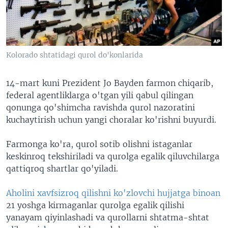
VIDEO
ODNOKLASSNIKI
XABARLAR SURATLARDA
TELEGRAM
TWITTER
Kolorado shtatidagi qurol do'konlarida
SOUNDCLOUD
VOA
14-mart kuni Prezident Jo Bayden farmon chiqarib,
federal agentliklarga o'tgan yili qabul qilingan
qonunga qo'shimcha ravishda qurol nazoratini
kuchaytirish uchun yangi choralar ko'rishni buyurdi.
Farmonga ko'ra, qurol sotib olishni istaganlar
keskinroq tekshiriladi va qurolga egalik qiluvchilarga
qattiqroq shartlar qo'yiladi.
Aholini xavfsizroq qilishni ko'zlovchi hujjatga binoan
21 yoshga kirmaganlar qurolga egalik qilishi
yanayam qiyinlashadi va qurollarni shtatma-shtat