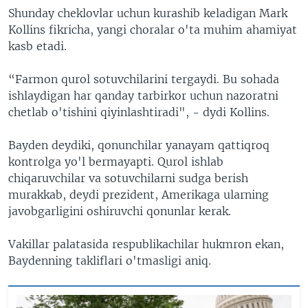
Shunday cheklovlar uchun kurashib keladigan Mark
Kollins fikricha, yangi choralar o'ta muhim ahamiyat
kasb etadi.
“Farmon qurol sotuvchilarini tergaydi. Bu sohada
ishlaydigan har qanday tarbirkor uchun nazoratni
chetlab o'tishini qiyinlashtiradi", - dydi Kollins.
Bayden deydiki, qonunchilar yanayam qattiqroq
kontrolga yo'l bermayapti. Qurol ishlab
chiqaruvchilar va sotuvchilarni sudga berish
murakkab, deydi prezident, Amerikaga ularning
javobgarligini oshiruvchi qonunlar kerak.
Vakillar palatasida respublikachilar hukmron ekan,
Baydenning takliflari o'tmasligi aniq.