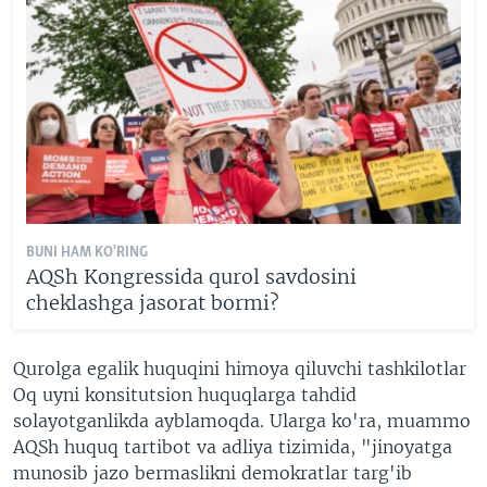
BUNI HAM KO'RING
AQSh Kongressida qurol savdosini
cheklashga jasorat bormi?
Qurolga egalik huquqini himoya qiluvchi tashkilotlar
Oq uyni konsitutsion huquqlarga tahdid
solayotganlikda ayblamoqda. Ularga ko'ra, muammo
AQSh huquq tartibot va adliya tizimida, "jinoyatga
munosib jazo bermaslikni demokratlar targ'ib