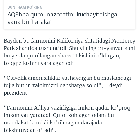
BUNI HAM KO'RING
AQShda qurol nazoratini kuchaytirishga
yana bir harakat
Bayden bu farmonini Kaliforniya shtatidagi Monterey
Park shahrida tushuntirdi. Shu yilning 21-yanvar kuni
bu yerda qurollangan shaxs 11 kishini o'ldirgan,
to'qqiz kishini yaralagan edi.
“Osiyolik amerikaliklar yashaydigan bu maskandagi
fojia butun xalqimizni dahshatga soldi", - deydi
prezident.
“Farmonim Adliya vazirligiga imkon qadar ko'proq
imkoniyat yaratadi. Qurol xohlagan odam bu
mamlakatda misli ko'rilmagan darajada
tekshiruvdan o'tadi".