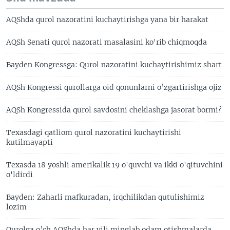
AQShda qurol nazoratini kuchaytirishga yana bir harakat
AQSh Senati qurol nazorati masalasini ko'rib chiqmoqda
Bayden Kongressga: Qurol nazoratini kuchaytirishimiz shart
AQSh Kongressi qurollarga oid qonunlarni o’zgartirishga ojiz
AQSh Kongressida qurol savdosini cheklashga jasorat bormi?
Texasdagi qatliom qurol nazoratini kuchaytirishi
kutilmayapti
Texasda 18 yoshli amerikalik 19 o'quvchi va ikki o'qituvchini
o'ldirdi
Bayden: Zaharli mafkuradan, irqchilikdan qutulishimiz
lozim
Qurolga o’ch AQShda har yili minglab odam otishmalarda