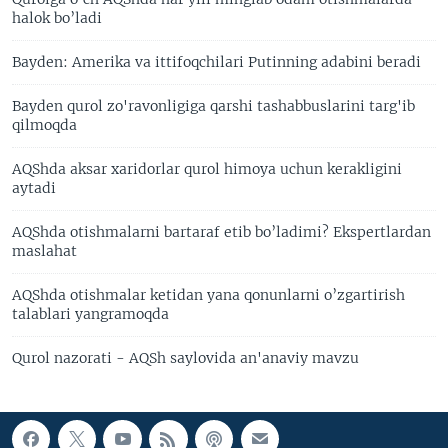
halok bo’ladi
Bayden: Amerika va ittifoqchilari Putinning adabini beradi
Bayden qurol zo'ravonligiga qarshi tashabbuslarini targ'ib
qilmoqda
AQShda aksar xaridorlar qurol himoya uchun kerakligini
aytadi
AQShda otishmalarni bartaraf etib bo’ladimi? Ekspertlardan
maslahat
AQShda otishmalar ketidan yana qonunlarni o’zgartirish
talablari yangramoqda
Qurol nazorati - AQSh saylovida an'anaviy mavzu