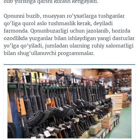
olib yurishga qarshi kurash kengayadi.
Qonunni buzib, muayyan ro'yxatlarga tushganlar
qo'liga qurol aslo tushmaslik kerak, deyiladi
farmonda. Qonunbuzarligi uchun jazolanib, hozirda
ozodlikda yurganlar bilan ishlaydigan yangi dasturlar
yo'lga qo'yiladi, jumladan ularning ruhiy salomatligi
bilan shug'ullanuvchi programmalar.