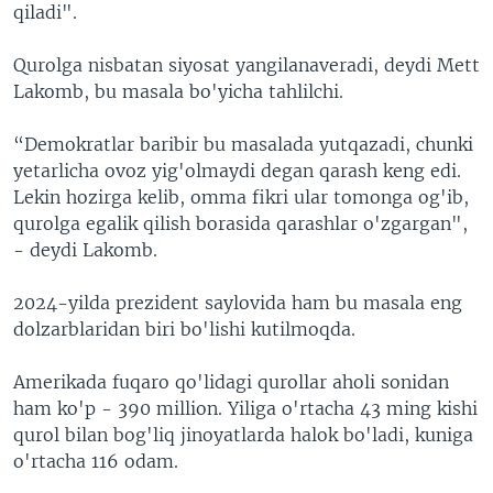
qiladi".
Qurolga nisbatan siyosat yangilanaveradi, deydi Mett
Lakomb, bu masala bo'yicha tahlilchi.
“Demokratlar baribir bu masalada yutqazadi, chunki
yetarlicha ovoz yig'olmaydi degan qarash keng edi.
Lekin hozirga kelib, omma fikri ular tomonga og'ib,
qurolga egalik qilish borasida qarashlar o'zgargan",
- deydi Lakomb.
2024-yilda prezident saylovida ham bu masala eng
dolzarblaridan biri bo'lishi kutilmoqda.
Amerikada fuqaro qo'lidagi qurollar aholi sonidan
ham ko'p - 390 million. Yiliga o'rtacha 43 ming kishi
qurol bilan bog'liq jinoyatlarda halok bo'ladi, kuniga
o'rtacha 116 odam.