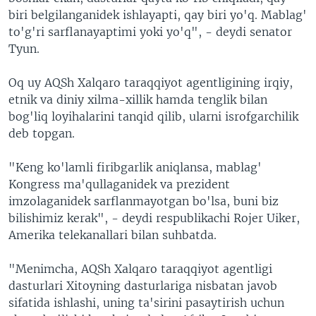
biri belgilanganidek ishlayapti, qay biri yo'q. Mablag'
to'g'ri sarflanayaptimi yoki yo'q", - deydi senator
Tyun.
Oq uy AQSh Xalqaro taraqqiyot agentligining irqiy,
etnik va diniy xilma-xillik hamda tenglik bilan
bog'liq loyihalarini tanqid qilib, ularni isrofgarchilik
deb topgan.
"Keng ko'lamli firibgarlik aniqlansa, mablag'
Kongress ma'qullaganidek va prezident
imzolaganidek sarflanmayotgan bo'lsa, buni biz
bilishimiz kerak", - deydi respublikachi Rojer Uiker,
Amerika telekanallari bilan suhbatda.
"Menimcha, AQSh Xalqaro taraqqiyot agentligi
dasturlari Xitoyning dasturlariga nisbatan javob
sifatida ishlashi, uning ta'sirini pasaytirish uchun