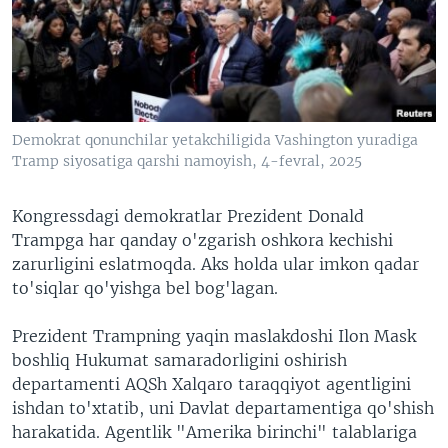
VIDEO
ODNOKLASSNIKI
XABARLAR SURATLARDA
TELEGRAM
TWITTER
SOUNDCLOUD
VOA
Demokrat qonunchilar yetakchiligida Vashington yuradiga
Tramp siyosatiga qarshi namoyish, 4-fevral, 2025
Kongressdagi demokratlar Prezident Donald
Trampga har qanday o'zgarish oshkora kechishi
zarurligini eslatmoqda. Aks holda ular imkon qadar
to'siqlar qo'yishga bel bog'lagan.
Prezident Trampning yaqin maslakdoshi Ilon Mask
boshliq Hukumat samaradorligini oshirish
departamenti AQSh Xalqaro taraqqiyot agentligini
ishdan to'xtatib, uni Davlat departamentiga qo'shish
harakatida. Agentlik "Amerika birinchi" talablariga