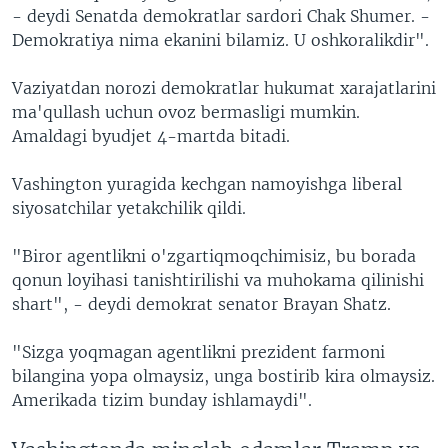
- deydi Senatda demokratlar sardori Chak Shumer. -
Demokratiya nima ekanini bilamiz. U oshkoralikdir".
Vaziyatdan norozi demokratlar hukumat xarajatlarini
ma'qullash uchun ovoz bermasligi mumkin.
Amaldagi byudjet 4-martda bitadi.
Vashington yuragida kechgan namoyishga liberal
siyosatchilar yetakchilik qildi.
"Biror agentlikni o'zgartiqmoqchimisiz, bu borada
qonun loyihasi tanishtirilishi va muhokama qilinishi
shart", - deydi demokrat senator Brayan Shatz.
"Sizga yoqmagan agentlikni prezident farmoni
bilangina yopa olmaysiz, unga bostirib kira olmaysiz.
Amerikada tizim bunday ishlamaydi".