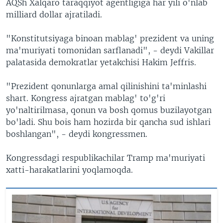
AQSh Xalqaro taraqqiyot agentligiga har yili o'nlab
i
s
milliard dollar ajratiladi.
o
l
u
i
"Konstitutsiyaga binoan mablag' prezident va uning
s
d
ma'muriyati tomonidan sarflanadi", - deydi Vakillar
s
e
palatasida demokratlar yetakchisi Hakim Jeffris.
l
i
"Prezident qonunlarga amal qilinishini ta'minlashi
d
shart. Kongress ajratgan mablag' to'g'ri
e
yo'naltirilmasa, qonun va bosh qomus buzilayotgan
bo'ladi. Shu bois ham hozirda bir qancha sud ishlari
boshlangan", - deydi kongressmen.
Kongressdagi respublikachilar Tramp ma'muriyati
xatti-harakatlarini yoqlamoqda.