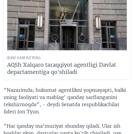
BUNI HAM KO'RING
AQSh Xalqaro taraqqiyot agentligi Davlat
departamentiga qo'shiladi
"Nazarimda, hukumat agentlikni yopmayapti, balki
uning faoliyati va mablag' qanday sarflanganini
tekshirmoqda", - deydi Senatda respublikachilar
lideri Jon Tyun.
"Har qanday ma'muriyat shunday qiladi. Ular ish
boshlar ekan, dasturlar qayta ko'rib chiqiladi, qay