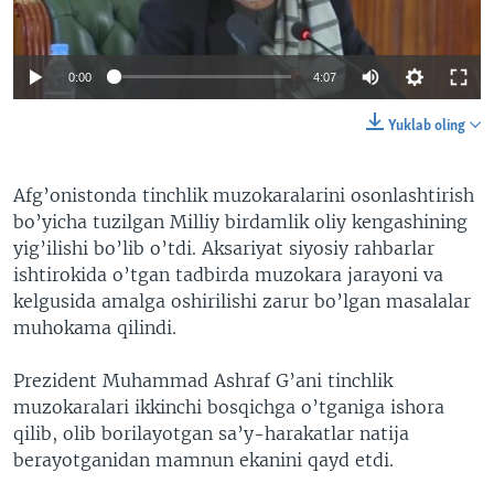
VIDEO
ODNOKLASSNIKI
XABARLAR SURATLARDA
TELEGRAM
0:00
4:07
TWITTER
Yuklab oling
SOUNDCLOUD
VOA
Afg’onistonda tinchlik muzokaralarini osonlashtirish
bo’yicha tuzilgan Milliy birdamlik oliy kengashining
yig’ilishi bo’lib o’tdi. Aksariyat siyosiy rahbarlar
ishtirokida o’tgan tadbirda muzokara jarayoni va
kelgusida amalga oshirilishi zarur bo’lgan masalalar
muhokama qilindi.
Prezident Muhammad Ashraf G’ani tinchlik
muzokaralari ikkinchi bosqichga o’tganiga ishora
qilib, olib borilayotgan sa’y-harakatlar natija
berayotganidan mamnun ekanini qayd etdi.