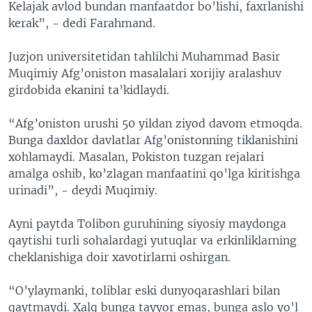
Kelajak avlod bundan manfaatdor bo’lishi, faxrlanishi
kerak”, - dedi Farahmand.
Juzjon universitetidan tahlilchi Muhammad Basir
Muqimiy Afg’oniston masalalari xorijiy aralashuv
girdobida ekanini ta’kidlaydi.
“Afg’oniston urushi 50 yildan ziyod davom etmoqda.
Bunga daxldor davlatlar Afg’onistonning tiklanishini
xohlamaydi. Masalan, Pokiston tuzgan rejalari
amalga oshib, ko’zlagan manfaatini qo’lga kiritishga
urinadi”, - deydi Muqimiy.
Ayni paytda Tolibon guruhining siyosiy maydonga
qaytishi turli sohalardagi yutuqlar va erkinliklarning
cheklanishiga doir xavotirlarni oshirgan.
“O’ylaymanki, toliblar eski dunyoqarashlari bilan
qaytmaydi. Xalq bunga tayyor emas, bunga aslo yo’l