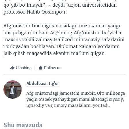
qo’yib bo’lmaydi”, - deydi Juzjon universitetidan
professor Habib Qosimpo’r.
Afg’oniston tinchligi xususidagi muzokaralar yangi
bosqichga o’tarkan, AQShning Afg’oniston bo’yicha
maxsus vakili Zalmay Halilzod mintaqaviy safarlarini
Turkiyadan boshlagan. Diplomat xalqaro yordamni
jalb qilish maqsadida ekanini ma’lum qilgan.
Ulashing
Follow us
Abdulbasir Ilg'or
Afg'onistondagi jamoatchi muxbir. Olti millionga
yaqin o'zbek yashaydigan mamlakatdagi siyosiy,
iqtisodiy va ijtimoiy masalalarni yoritadi.
Shu mavzuda