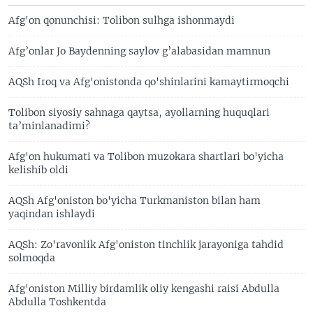
Afg'on qonunchisi: Tolibon sulhga ishonmaydi
Afg’onlar Jo Baydenning saylov g’alabasidan mamnun
AQSh Iroq va Afg'onistonda qo'shinlarini kamaytirmoqchi
Tolibon siyosiy sahnaga qaytsa, ayollarning huquqlari
ta’minlanadimi?
Afg'on hukumati va Tolibon muzokara shartlari bo'yicha
kelishib oldi
AQSh Afg'oniston bo'yicha Turkmaniston bilan ham
yaqindan ishlaydi
AQSh: Zo'ravonlik Afg'oniston tinchlik jarayoniga tahdid
solmoqda
Afg'oniston Milliy birdamlik oliy kengashi raisi Abdulla
Abdulla Toshkentda