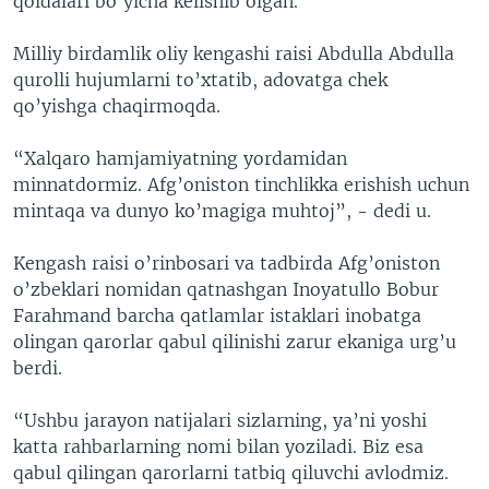
qoidalari bo’yicha kelishib olgan.
Milliy birdamlik oliy kengashi raisi Abdulla Abdulla
qurolli hujumlarni to’xtatib, adovatga chek
qo’yishga chaqirmoqda.
“Xalqaro hamjamiyatning yordamidan
minnatdormiz. Afg’oniston tinchlikka erishish uchun
mintaqa va dunyo ko’magiga muhtoj”, - dedi u.
Kengash raisi o’rinbosari va tadbirda Afg’oniston
o’zbeklari nomidan qatnashgan Inoyatullo Bobur
Farahmand barcha qatlamlar istaklari inobatga
olingan qarorlar qabul qilinishi zarur ekaniga urg’u
berdi.
“Ushbu jarayon natijalari sizlarning, ya’ni yoshi
katta rahbarlarning nomi bilan yoziladi. Biz esa
qabul qilingan qarorlarni tatbiq qiluvchi avlodmiz.