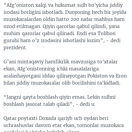
“Afg’oniston xalqi va hukumat sulh bo’yicha jiddiy
irodasi borligini isbotladi. Dunyoning hech bir joyida
muzokaralardan oldin hatto 200 nafar mahbus ham
ozod etilmagan. Qiyin qarorlar qabul qilindi, yana
muhim qarorlar qabul qilinadi. Endi esa Tolibon
guruhi ham o’z irodasini isbotlashi lozim”, - dedi
prezident.
G’ani mintaqaviy hamfikrlik mavzusiga to’xtalar
ekan, Afg’onistonning ichki masalalariga
aralashayotgani iddao qilinayotgan Pokiston va Eron
bilan jiddiy muzokaralar olib borilishini ta’kidladi.
“Jangni qayta boshlash qiyin emas. Lekin sulhni
boshlash jasorat talab qiladi”, - dedi u.
Qatar poytaxti Doxada qariyb uch oydan beri
uchrashuvlar davom etar ekan, tomonlar muzokara