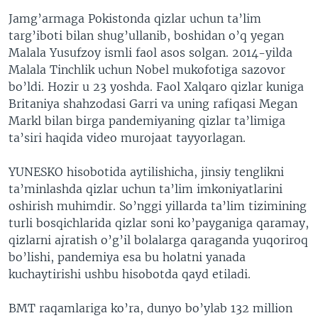
Jamg’armaga Pokistonda qizlar uchun ta’lim
targ’iboti bilan shug’ullanib, boshidan o’q yegan
Malala Yusufzoy ismli faol asos solgan. 2014-yilda
Malala Tinchlik uchun Nobel mukofotiga sazovor
bo’ldi. Hozir u 23 yoshda. Faol Xalqaro qizlar kuniga
Britaniya shahzodasi Garri va uning rafiqasi Megan
Markl bilan birga pandemiyaning qizlar ta’limiga
ta’siri haqida video murojaat tayyorlagan.
YUNESKO hisobotida aytilishicha, jinsiy tenglikni
ta’minlashda qizlar uchun ta’lim imkoniyatlarini
oshirish muhimdir. So’nggi yillarda ta’lim tizimining
turli bosqichlarida qizlar soni ko’payganiga qaramay,
qizlarni ajratish o’g’il bolalarga qaraganda yuqoriroq
bo’lishi, pandemiya esa bu holatni yanada
kuchaytirishi ushbu hisobotda qayd etiladi.
BMT raqamlariga ko’ra, dunyo bo’ylab 132 million