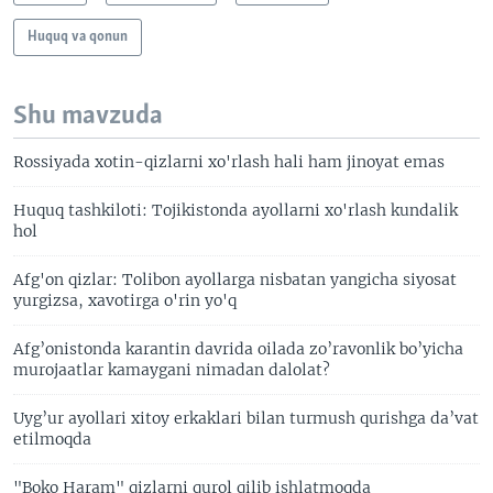
Huquq va qonun
Shu mavzuda
Rossiyada xotin-qizlarni xo'rlash hali ham jinoyat emas
Huquq tashkiloti: Tojikistonda ayollarni xo'rlash kundalik
hol
Afg'on qizlar: Tolibon ayollarga nisbatan yangicha siyosat
yurgizsa, xavotirga o'rin yo'q
Afg’onistonda karantin davrida oilada zo’ravonlik bo’yicha
murojaatlar kamaygani nimadan dalolat?
Uyg’ur ayollari xitoy erkaklari bilan turmush qurishga da’vat
etilmoqda
"Boko Haram" qizlarni qurol qilib ishlatmoqda