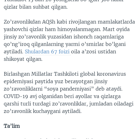
qizlar bilan suhbat qilgan.
Zo’ravonlikdan AQSh kabi rivojlangan mamlakatlarda
yashovchi qizlar ham himoyalanmagan. Mart oyida
jinsiy zo’ravonlik yuzasidan ishonch raqamlariga
qo’ng’iroq qilganlarning yarmi o’smirlar bo’lgani
aytiladi.
Shulardan 67 foizi
oila a’zosi ustidan
shikoyat qilgan.
Birlashgan Millatlar Tashkiloti global koronavirus
epidemiyasi paytida yuz berayotgan jinsiy
zo’ravonliklarni “soya pandemiyasi” deb ataydi.
COVID-19 avj olganidan beri ayollar va qizlarga
qarshi turli turdagi zo’ravonliklar, jumladan oiladagi
zo’ravonlik kuchaygani aytiladi.
Ta’lim