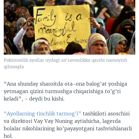
Pokistonlik ayollar uydagi zo'ravonlikka qarshi namoyish
qilmoqda
“Ana shunday sharoitda ota-ona balog’at yoshiga
yetmagan qizini turmushga chiqarishiga to’g’ri
keladi”, - deydi bu kishi.
“Ayollarning tinchlik tarmog’i”
tashkiloti asoschisi
va direktori Vay Vay Nuning aytishicha, lagerda
bolalar nikohlarining ko’payayotgani tashvishlanarli
hol.