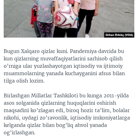
VIDEO
ODNOKLASSNIKI
XABARLAR SURATLARDA
TELEGRAM
TWITTER
SOUNDCLOUD
VOA
Bugun Xalqaro qizlar kuni. Pandemiya davrida bu
kun qizlarning muvaffaqiyatlarini sarhisob qilish
o’rniga ular yuzlashayotgan iqtisodiy va ijtimoiy
muammolarning yanada kuchayganini afsus bilan
tilga olish lozim.
Birlashgan Millatlar Tashkiloti bu kunga 2011-yilda
asos solganida qizlarning huquqlarini oshirish
maqsadini ko’zlagan edi, biroq hozir ta’lim, bolalar
nikohi, uydagi zo’ravonlik, iqtisodiy imkoniyatlarga
kelganda qizlar bilan bog’liq ahvol yanada
og’irlashgan.