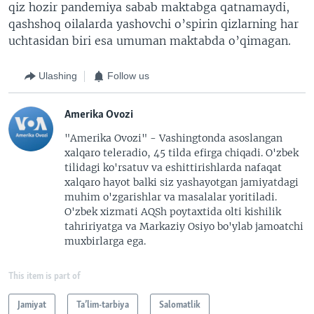
qiz hozir pandemiya sabab maktabga qatnamaydi,
qashshoq oilalarda yashovchi o’spirin qizlarning har
uchtasidan biri esa umuman maktabda o’qimagan.
Ulashing
Follow us
Amerika Ovozi
"Amerika Ovozi" - Vashingtonda asoslangan
xalqaro teleradio, 45 tilda efirga chiqadi. O'zbek
tilidagi ko'rsatuv va eshittirishlarda nafaqat
xalqaro hayot balki siz yashayotgan jamiyatdagi
muhim o'zgarishlar va masalalar yoritiladi.
O'zbek xizmati AQSh poytaxtida olti kishilik
tahririyatga va Markaziy Osiyo bo'ylab jamoatchi
muxbirlarga ega.
This item is part of
Jamiyat
Ta’lim-tarbiya
Salomatlik