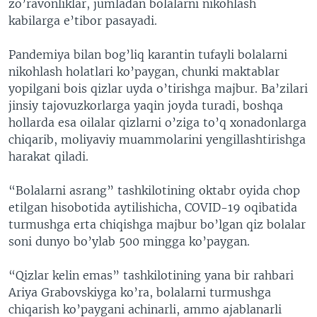
zo’ravonliklar, jumladan bolalarni nikohlash
kabilarga e’tibor pasayadi.
Pandemiya bilan bog’liq karantin tufayli bolalarni
nikohlash holatlari ko’paygan, chunki maktablar
yopilgani bois qizlar uyda o’tirishga majbur. Ba’zilari
jinsiy tajovuzkorlarga yaqin joyda turadi, boshqa
hollarda esa oilalar qizlarni o’ziga to’q xonadonlarga
chiqarib, moliyaviy muammolarini yengillashtirishga
harakat qiladi.
“Bolalarni asrang” tashkilotining oktabr oyida chop
etilgan hisobotida aytilishicha, COVID-19 oqibatida
turmushga erta chiqishga majbur bo’lgan qiz bolalar
soni dunyo bo’ylab 500 mingga ko’paygan.
“Qizlar kelin emas” tashkilotining yana bir rahbari
Ariya Grabovskiyga ko’ra, bolalarni turmushga
chiqarish ko’paygani achinarli, ammo ajablanarli