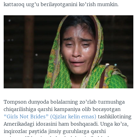
kattaroq urg’u berilayotganini ko’rish mumkin.
Tompson dunyoda bolalarning zo’rlab turmushga
chiqarilishiga qarshi kampaniya olib borayotgan
“Girls Not Brides” (Qizlar kelin emas)
tashkilotining
Amerikadagi idorasini ham boshqaradi. Unga ko’ra,
inqirozlar paytida jinsiy guruhlarga qarshi