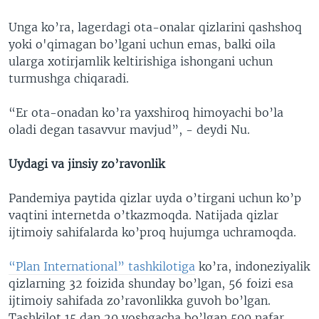
Unga ko’ra, lagerdagi ota-onalar qizlarini qashshoq
yoki o'qimagan bo’lgani uchun emas, balki oila
ularga xotirjamlik keltirishiga ishongani uchun
turmushga chiqaradi.
“Er ota-onadan ko’ra yaxshiroq himoyachi bo’la
oladi degan tasavvur mavjud”, - deydi Nu.
Uydagi va jinsiy zo’ravonlik
Pandemiya paytida qizlar uyda o’tirgani uchun ko’p
vaqtini internetda o’tkazmoqda. Natijada qizlar
ijtimoiy sahifalarda ko’proq hujumga uchramoqda.
“Plan International” tashkilotiga
ko’ra, indoneziyalik
qizlarning 32 foizida shunday bo’lgan, 56 foizi esa
ijtimoiy sahifada zo’ravonlikka guvoh bo’lgan.
Tashkilot 15 dan 20 yoshgacha bo’lgan 500 nafar