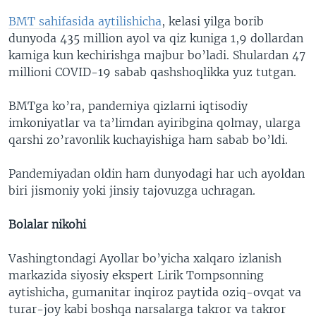
BMT sahifasida aytilishicha
, kelasi yilga borib
dunyoda 435 million ayol va qiz kuniga 1,9 dollardan
kamiga kun kechirishga majbur bo’ladi. Shulardan 47
millioni COVID-19 sabab qashshoqlikka yuz tutgan.
BMTga ko’ra, pandemiya qizlarni iqtisodiy
imkoniyatlar va ta’limdan ayiribgina qolmay, ularga
qarshi zo’ravonlik kuchayishiga ham sabab bo’ldi.
Pandemiyadan oldin ham dunyodagi har uch ayoldan
biri jismoniy yoki jinsiy tajovuzga uchragan.
Bolalar nikohi
Vashingtondagi Ayollar bo’yicha xalqaro izlanish
markazida siyosiy ekspert Lirik Tompsonning
aytishicha, gumanitar inqiroz paytida oziq-ovqat va
turar-joy kabi boshqa narsalarga takror va takror