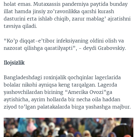
holat emas. Mutaxassis pandemiya paytida bunday
illat hamda jinsiy zo’ravonlikka qarshi kurash
dasturini erta ishlab chiqib, zarur mablag’ ajratishni
tavsiya qiladi.
“Ko’p diqqat-e’tibor infeksiyaning oldini olish va
nazorat qilishga qaratilyapti”, - deydi Grabovskiy.
Ilojsizlik
Bangladeshdagi roxinjalik qochqinlar lagerlarida
bolalar nikohi ayniqsa keng tarqalgan. Lagerda
yashovchilardan birining “Amerika Ovozi”ga
aytishicha, ayrim hollarda bir necha oila haddan
ziyod to’lgan palatakalarda birga yashashga majbur.