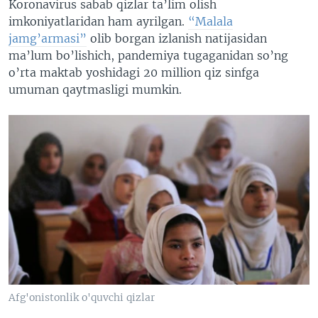
Koronavirus sabab qizlar ta’lim olish
imkoniyatlaridan ham ayrilgan.
“Malala
jamg’armasi”
olib borgan izlanish natijasidan
ma’lum bo’lishich, pandemiya tugaganidan so’ng
o’rta maktab yoshidagi 20 million qiz sinfga
umuman qaytmasligi mumkin.
Afg'onistonlik o'quvchi qizlar