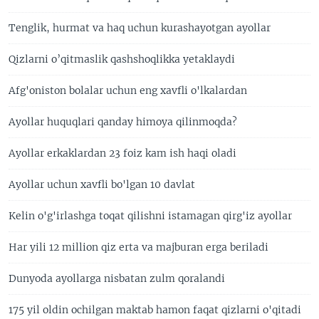
Tenglik, hurmat va haq uchun kurashayotgan ayollar
Qizlarni o’qitmaslik qashshoqlikka yetaklaydi
Afg'oniston bolalar uchun eng xavfli o'lkalardan
Ayollar huquqlari qanday himoya qilinmoqda?
Ayollar erkaklardan 23 foiz kam ish haqi oladi
Ayollar uchun xavfli bo'lgan 10 davlat
Kelin o'g'irlashga toqat qilishni istamagan qirg'iz ayollar
Har yili 12 million qiz erta va majburan erga beriladi
Dunyoda ayollarga nisbatan zulm qoralandi
175 yil oldin ochilgan maktab hamon faqat qizlarni o'qitadi