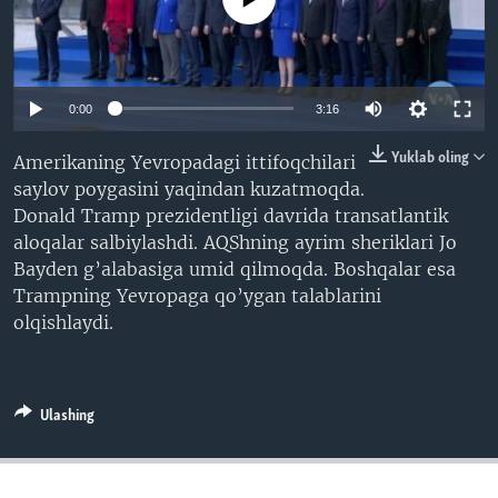
VIDEO
ODNOKLASSNIKI
XABARLAR SURATLARDA
TELEGRAM
TWITTER
0:00
3:16
SOUNDCLOUD
VOA
Yuklab oling
Amerikaning Yevropadagi ittifoqchilari
saylov poygasini yaqindan kuzatmoqda.
Donald Tramp prezidentligi davrida transatlantik
aloqalar salbiylashdi. AQShning ayrim sheriklari Jo
Bayden g’alabasiga umid qilmoqda. Boshqalar esa
Trampning Yevropaga qo’ygan talablarini
olqishlaydi.
Ulashing