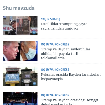
Shu mavzuda
YAQIN SHARQ
Isroilliklar Trampning qayta
saylanishidan umidvor
OQ UY VA KONGRESS
Tramp va Bayden saylovchilar
oldida, bir paytda turli
telekanallarda
OQ UY VA KONGRESS
Keksalar orasida Bayden tarafdorlari
ko'paymoqda
OQ UY VA KONGRESS
Tramp va Bayden orasidagi so'nggi
debat qanday kechdi?