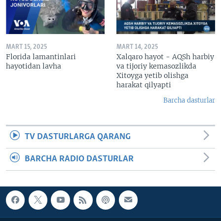
MART 15, 2025
MART 14, 2025
Florida lamantinlari
Xalqaro hayot - AQSh harbiy
hayotidan lavha
va tijoriy kemasozlikda
Xitoyga yetib olishga
harakat qilyapti
Barcha dasturlar
TV DASTURLARGA QARANG
BARCHA RADIO DASTURLAR