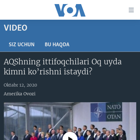
Bosh
sahifaga
boring
Boshiga
VIDEO
qayting
BOSH SAHIFA
Qidiruvga
AMERIKA
SIZ UCHUN
BU HAQDA
o'ting
MARKAZIY OSIYO
AQShning ittifoqchilari Oq uyda
XALQARO
kimni ko’rishni istaydi?
VATANDOSHLAR
Oktabr 12, 2020
MULTIMEDIA
Amerika Ovozi
IJTIMOIY TARMOQLAR
AMERIKA MANZARALARI
INGLIZ TILI DARSLARI
XALQARO HAYOT
FACEBOOK
EDITORIAL
VASHINGTON CHOYXONASI
YOUTUBE
MOBIL-SALOM!
INSTAGRAM
No media source currently available
Learning English