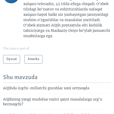
xalqaro teleradio, 45 tilda efirga chiqadi. O'zbek
tilidagi ko'rsatuv va eshittirishlarda nafaqat
xalqaro hayot balki siz yashayotgan jamiyatdagi
muhim o'zgarishlar va masalalar yoritiladi.
O'zbek xizmati AQSh poytaxtida olti kishilik
tahririyatga va Markaziy Osiyo bo'ylab jamoatchi
muxbirlarga ega.
This item is part of
Siyosat
Amerika
Shu mavzuda
AQShda irqchi-millatchi guruhlar soni ortmoqda
AQShning yangi mudofaa vaziri qaysi masalalarga urg'u
bermoqchi?