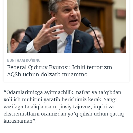
BUNI HAM KO'RING
Federal Qidiruv Byurosi: Ichki terrorizm
AQSh uchun dolzarb muammo
“Odamlarimizga ayirmachilik, nafrat va ta’qibdan
xoli ish muhitini yaratib berishimiz kerak. Yangi
vazifaga tasdiqlansam, jinsiy tajovuz, irqchi va
ekstremistlarni oramizdan yo’q qilish uchun qattiq
kurashaman”.