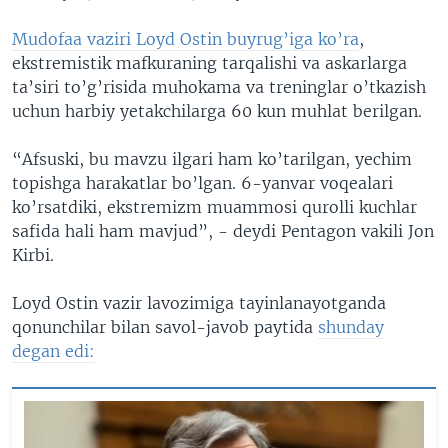
Mudofaa vaziri Loyd Ostin buyrug’iga ko’ra
,
ekstremistik mafkuraning tarqalishi va askarlarga
ta’siri to’g’risida muhokama va treninglar o’tkazish
uchun harbiy yetakchilarga 60 kun muhlat berilgan.
“Afsuski, bu mavzu ilgari ham ko’tarilgan, yechim
topishga harakatlar bo’lgan. 6-yanvar voqealari
ko’rsatdiki, ekstremizm muammosi qurolli kuchlar
safida hali ham mavjud”, - deydi Pentagon vakili Jon
Kirbi.
Loyd Ostin vazir lavozimiga tayinlanayotganda
qonunchilar bilan savol-javob paytida
shunday
degan edi: