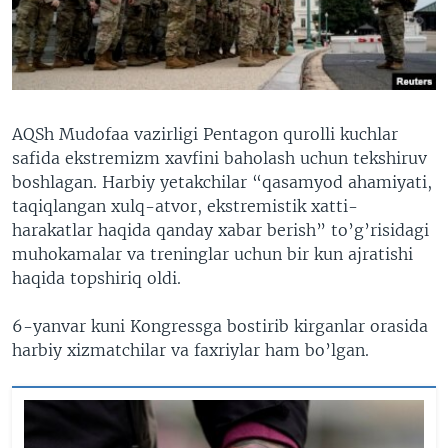
VIDEO
ODNOKLASSNIKI
XABARLAR SURATLARDA
TELEGRAM
TWITTER
SOUNDCLOUD
VOA
AQSh Mudofaa vazirligi Pentagon qurolli kuchlar
safida ekstremizm xavfini baholash uchun tekshiruv
boshlagan. Harbiy yetakchilar “qasamyod ahamiyati,
taqiqlangan xulq-atvor, ekstremistik xatti-
harakatlar haqida qanday xabar berish” to’g’risidagi
muhokamalar va treninglar uchun bir kun ajratishi
haqida topshiriq oldi.
6-yanvar kuni Kongressga bostirib kirganlar orasida
harbiy xizmatchilar va faxriylar ham bo’lgan.