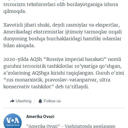
terrorizm tekshiruvlari olib borilayotganiga ishora
qilmoqda.
Xavotirli jihati shuki, deydi rasmiylar va ekspertlar,
Amerikadagi ekstremistlar ijtimoiy tarmoqlar orqali
dunyoning boshqa burchaklaridagi hamfikr odamlar
bilan aloqada.
2020-yilda AQSh “Rossiya imperial harakati” nomli
guruhni terroristik tashkilotlar ro’yxatiga qo’shgan,
a’zolarining AQShga kirishi taqiqlangan. Guruh o'zini
“rus monarxistik, pravoslav-vatanparvar, ultra
konservativ tashkilot” deb ta’riflaydi.
Ulashing
Follow us
Amerika Ovozi
"Amerika Ovozi" - Vashingtonda asoslangan