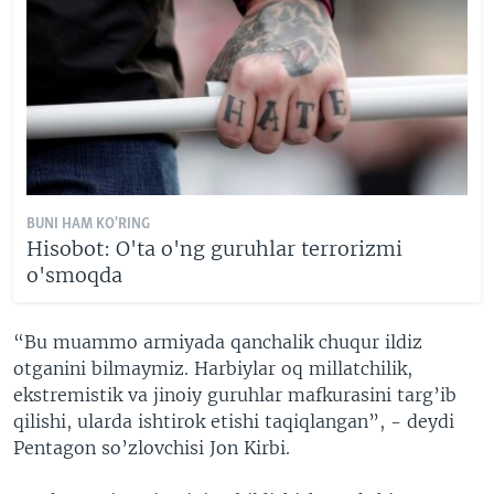
BUNI HAM KO'RING
Hisobot: O'ta o'ng guruhlar terrorizmi
o'smoqda
“Bu muammo armiyada qanchalik chuqur ildiz
otganini bilmaymiz. Harbiylar oq millatchilik,
ekstremistik va jinoiy guruhlar mafkurasini targ’ib
qilishi, ularda ishtirok etishi taqiqlangan”, - deydi
Pentagon so’zlovchisi Jon Kirbi.