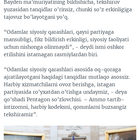
Bayden ma’muriyatining bildishicha, tekshiruv
yuzasidan tanqidlar o’rinsiz, chunki so’z erkinligiga
tajovuz bo’layotgani yo’q.
“Odamlar siyosiy qarashlari, qaysi partiyaga
mansubligi, fikr bildirish erkinligi, siyosiy faoliyati
uchun nishonga olinmaydi”, - deydi ismi oshkor
etilishini istamagan rasmiylardan biri.
“Odamlar siyosiy qarashlari asosida oq-qoraga
ajratilayotgani haqidagi tanqidlar mutlaqo asossiz.
Harbiy xizmatchilarni ovoz berishga, istagan
partiyasida ro’yxatdan o’tishga undaymiz, - deya
qo’shadi Pentagon so’zlovchisi. – Ammo tartib-
intizomni, harbiy kodeksni, qonunlarni buzsangiz
tekshiramiz”.