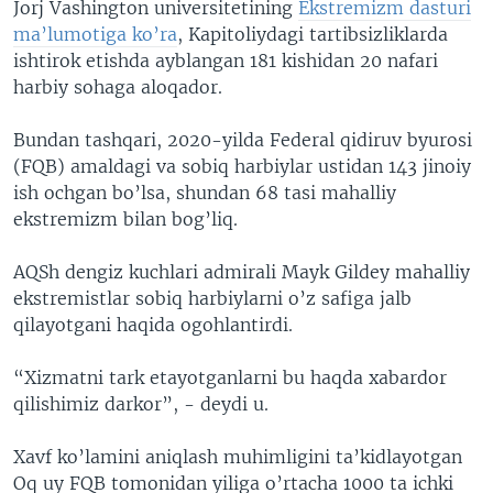
Jorj Vashington universitetining
Ekstremizm dasturi
ma’lumotiga ko’ra
, Kapitoliydagi tartibsizliklarda
ishtirok etishda ayblangan 181 kishidan 20 nafari
harbiy sohaga aloqador.
Bundan tashqari, 2020-yilda Federal qidiruv byurosi
(FQB) amaldagi va sobiq harbiylar ustidan 143 jinoiy
ish ochgan bo’lsa, shundan 68 tasi mahalliy
ekstremizm bilan bog’liq.
AQSh dengiz kuchlari admirali Mayk Gildey mahalliy
ekstremistlar sobiq harbiylarni o’z safiga jalb
qilayotgani haqida ogohlantirdi.
“Xizmatni tark etayotganlarni bu haqda xabardor
qilishimiz darkor”, - deydi u.
Xavf ko’lamini aniqlash muhimligini ta’kidlayotgan
Oq uy FQB tomonidan yiliga o’rtacha 1000 ta ichki