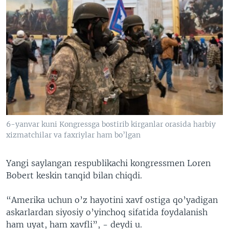
6-yanvar kuni Kongressga bostirib kirganlar orasida harbiy
xizmatchilar va faxriylar ham bo’lgan
Yangi saylangan respublikachi kongressmen Loren
Bobert keskin tanqid bilan chiqdi.
“Amerika uchun o’z hayotini xavf ostiga qo’yadigan
askarlardan siyosiy o’yinchoq sifatida foydalanish
ham uyat, ham xavfli”, - deydi u.