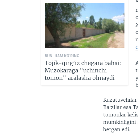
o
d
BUNI HAM KO'RING
Tojik-qirgʻiz chegara bahsi:
Muzokaraga "uchinchi
tomon" aralasha olmaydi
y
Kuzatuvchilar 
Baʼzilar esa T
tomonlar keli
mumkinligini 
bergan edi.