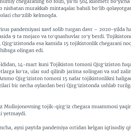
mumiy chegaraning 60 foizi, yaʼni 504 kilometr boʻyicha 
 nisbatan murakkab mintaqalar bahsli boʻlib qolayotgan
olari choʻzilib kelmoqda.
irus pandemiyasi xavf solib turgan davr – 2020-yilda h
asida 9 ta mojaro va toʻqnashuvlar roʻy berdi. Tojikiston
k, Qirgʻizistonda esa kamida 15 tojikistonlik chegarani n
hibsga olingan edi.
ldidan, 14-mart kuni Tojikiston tomoni Qirgʻiziston fuq
tlarga koʻra, ular sud qilinib jarima solingan va sud zali
Ammo Qirgʻiziston tomoni 15 nafar tojikistonlikni halig
ilari bir necha oylardan beri Qirgʻizistonda ushlab turilg
viz Mullojonovning tojik-qirgʻiz chegara muammosi yaqin
zi yetmaydi.
mcha, ayni paytda pandemiya ortidan kelgan iqtisodiy qiy