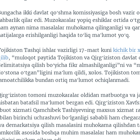
Bungacha ikki davlat qoʻshma komissiyasiga bosh vazir oʻ
ahbarlik qilar edi. Muzokaralar yopiq eshiklar ortida oʻt
ham aynan nima masalalar muhokama qilinganligi va qa
atijalarga erishilganligi haqida toʻliq maʼlumot yoʻq.
ojikiston Tashqi ishlar vazirligi 17-mart kuni
kichik bir 
ilib
, “muloqot paytida Tojikiston va Qirgʻiziston davlat 
elimitatsiya qilish boʻyicha fikr almashilganligi”ni va 
oʻstona oʻtgan”ligini maʼlum qildi, xolos. Tojikiston t
jamoatchilikka bundan ortiq maʼlumot ochiqlanmadi.​
Qirgʻiziston tomoni muzokaralar oldidan matbuotga va j
isbatan batafsil maʼlumot bergan edi. Qirgʻiziston Xavfsi
buot xizmati Qamchibek Tashiyevning maxsus xizmat rah
bilan birinchi uchrashuvi boʻlganligi sababli ham chegar
 va demarkatsiya qilish masalasini muhokama qilishdan ta
mkorlik asosida boshqa muhim masalalar ham muhokama