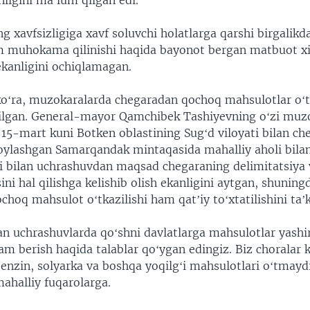
anligini maʼlum qilgan edi.
ng xavfsizligiga xavf soluvchi holatlarga qarshi birgalikd
 muhokama qilinishi haqida bayonot bergan matbuot x
kanligini ochiqlamagan.
oʻra, muzokaralarda chegaradan qochoq mahsulotlar oʻ
lgan. General-mayor Qamchibek Tashiyevning oʻzi muz
 15-mart kuni Botken oblastining Sugʻd viloyati bilan ch
oylashgan Samarqandak mintaqasida mahalliy aholi bilan
i bilan uchrashuvdan maqsad chegaraning delimitatsiya 
ni hal qilishga kelishib olish ekanligini aytgan, shuning
hoq mahsulot oʻtkazilishi ham qatʼiy toʻxtatilishini taʼk
lan uchrashuvlarda qoʻshni davlatlarga mahsulotlar yashi
am berish haqida talablar qoʻygan edingiz. Biz choralar k
benzin, solyarka va boshqa yoqilgʻi mahsulotlari oʻtmayd
ahalliy fuqarolarga.