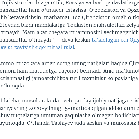
“Tojikistondan bizga oʻtib, Rossiya va boshqa davlatlarg
mahsulotlar ham oʻtmaydi. Istashsa, Oʻzbekiston va Qozo
lib ketaverishsin, marhamat. Biz Qirgʻiziston orqali oʻ
Xitoydan bizni mamlakatga Tojikiston mahsulotlari kelya
oʻtmaydi. Mamlakat chegara muammosini yechmaganich
mahsulotlar oʻtmaydi”, - deya keskin
taʼkidlagan edi Qir
avlat xavfsizlik qoʻmitasi raisi
.
Ammo muzokaralardan soʻng uning natijalari haqida Qirg
tomoni ham matbuotga bayonot bermadi. Aniq maʼlumot
etishmasligi jamoatchilikda turli taxminlar koʻpayishiga
boʻlmoqda.
fikricha, muzokaralarda hech qanday ijobiy natijaga eri
ashiyevning 2020-yilning 15-martida qilgan iddaolarini e
shuv nuqtalariga umuman yaqinlasha olmagan boʻlishlar
aytmoqda. Oʻshanda Tashiyev juda keskin va murosasiz