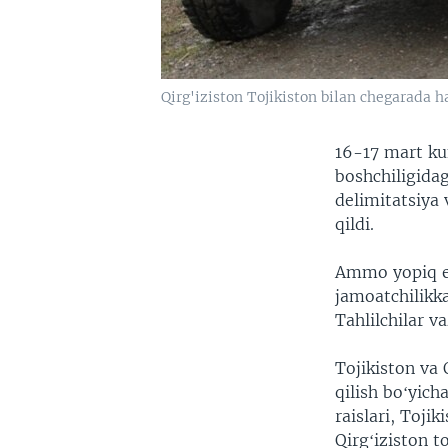
Qirg'iziston Tojikiston bilan chegarada 
16-17 mart kun
boshchiligidag
delimitatsiya
qildi.
Ammo yopiq es
jamoatchilikk
Tahlilchilar 
Tojikiston va 
qilish boʻyicha
raislari, Toj
Qirgʻiziston 