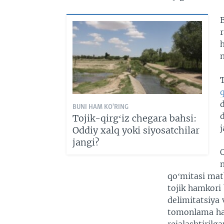
r
n
T
q
d
BUNI HAM KO'RING
d
Tojik-qirgʻiz chegara bahsi:
Oddiy xalq yoki siyosatchilar
jangi?
n
qoʻmitasi mat
tojik hamkori 
delimitatsiya
tomonlama ha