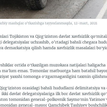
harbiy mashqlar o'tkazishga tayyorlanmoqda, 12-mart, 2021
lari Tojikiston va Qirgʻiziston davlat xavfsizlik qoʻmital
i delegatsiyalar uchrashib, o’rtadagi bahsli chegara hudu
 va demarkatsiya qilish hamda xavfsizlik masalalari boʻy
hiklar ortida oʻtkazilgan muzokara natijalari haligacha
a maʼlum emas. Tomonlar matbuotga ham batafsil bayo
vaziyat yaxshi tomonga oʻzgarmaganligini taxmin qilishm
Qirgʻiziston orasidagi bahsli hududlarni delimitatsiya v
 ikki davlat delegatsiyalariga ilk bor davlat xavfsizlik qo
ikiston tomonidan general-polkovnik Saymoʻmin Yatimov 
tomonidan general-mayor Qamchibek Tashiyev boshchilik 