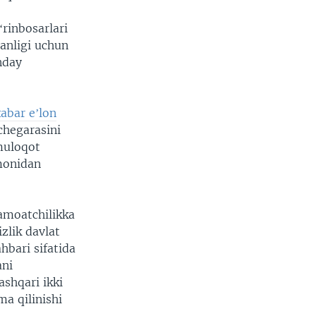
rinbosarlari
ganligi uchun
nday
xabar eʼlon
chegarasini
“muloqot
omonidan
amoatchilikka
zlik davlat
bari sifatida
ani
shqari ikki
 qilinishi