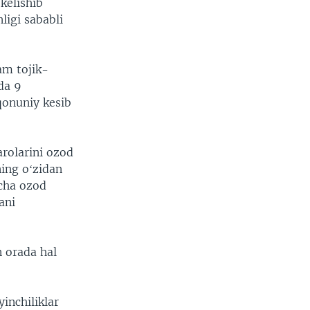
kelishib
ligi sababli
am tojik-
da 9
oqonuniy kesib
arolarini ozod
ning oʻzidan
acha ozod
ani
 orada hal
inchiliklar