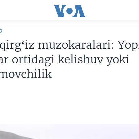
O
qirgʻiz muzokaralari: Yop
ar ortidagi kelishuv yoki
movchilik