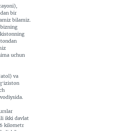
rayoni),
tdan bir
mamiz bilamiz.
 bizning
ekistonning
istondan
miz
 nima uchun
atol) va
gʻiziston
ich
vodiysida.
urslar
i ikki davlat
76 kilometr