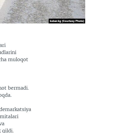
ari
dlarini
icha muloqot
not bermadi.
oqda.
a demarkatsiya
ʻmitalari
va
qildi.