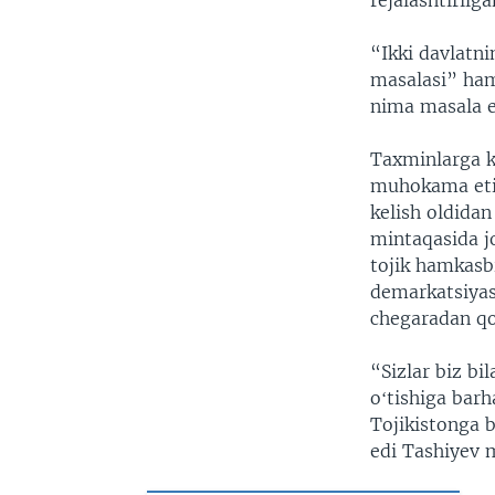
rejalashtirilg
“Ikki davlatni
masalasi” ham
nima masala e
Taxminlarga k
muhokama eti
kelish oldidan
mintaqasida j
tojik hamkasb
demarkatsiyasi
chegaradan qoc
“Sizlar biz bi
oʻtishiga barh
Tojikistonga 
edi Tashiyev m