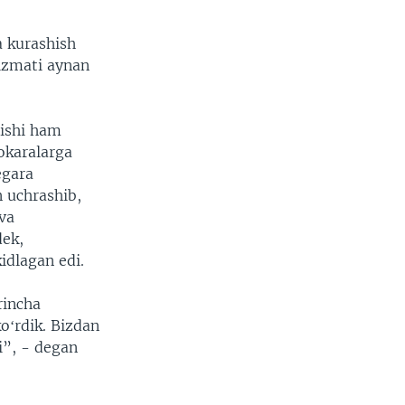
a kurashish
izmati aynan
tishi ham
okaralarga
egara
 uchrashib,
va
dek,
idlagan edi.
rincha
oʻrdik. Bizdan
i”, - degan