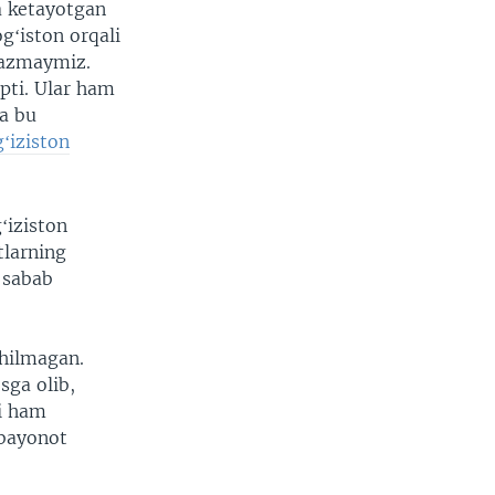
a ketayotgan
gʻiston orqali
tkazmaymiz.
pti. Ular ham
a bu
gʻiziston
ʻiziston
larning
 sabab
shilmagan.
sga olib,
i ham
 bayonot