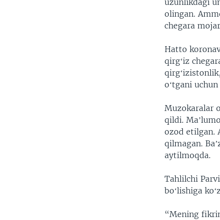
uzunlikdagi u
olingan. Ammo
chegara mojar
Hatto koronav
qirgʻiz chegar
qirgʻizistonli
oʻtgani uchun 
Muzokaralar o
qildi. Maʼlumo
ozod etilgan. 
qilmagan. Baʼz
aytilmoqda.
Tahlilchi Par
boʻlishiga koʻ
“Mening fikri