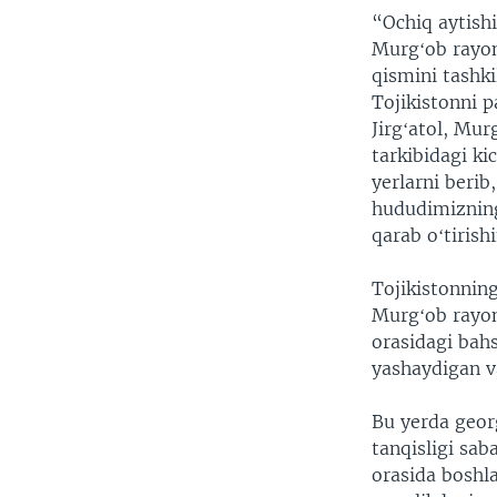
“Ochiq aytishi
Murgʻob rayoni
qismini tashki
Tojikistonni 
Jirgʻatol, Mur
tarkibidagi ki
yerlarni beri
hududimizning
qarab oʻtiris
Tojikistonning
Murgʻob rayonl
orasidagi bahs
yashaydigan v
Bu yerda geor
tanqisligi sab
orasida boshla