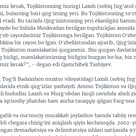
miz kerak, Tojikistonning hozirgi Laxsh (sobiq Jirg’atol 
, bularning bari qirgʻizning yeri. Bu Tojikistonning toʻr
l etadi. Bu tarixda Qirgʻizistonning yeri ekanligini ham
paydo boʻlishida Moskvadan berilgan topshiriqlar asosida
gʻob rayonlarimiz Tojikistonga berilgan. Tojikiston Oʻzb
chkina bir rayon boʻlgan. Oʻzbekistondan ajratib, Qirgʻiz
b, Tojikiston mamlakatini qurganmiz. Shu qurgan davlati
 birligi, mamlakatimizning birligini buzgan boʻlsa, biz
himiz kerak?”, - degan edi Qamchibek Tashiyev.
 Togʻli Badaxshon muxtor viloyatidagi Laxsh (sobiq Jirgʻ
arida etnik qirgʻizlar yashaydi. Ammo Tojikiston va Qir
li hududlar Laxsh va Murgʻobdan farqli ravishda aholi z
a iqtisodiy jihatdan ham ancha taraqqiy qilgan Fargʻona 
gafik va maʼmuriy murakkab joylashuv hamda tabiiy res
abli chegara chizigʻini aniqlash qiyin kechmoqda. 2002-yil
ngan demarkatsiya va delimitatsiya ishlari natijasida 9