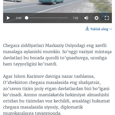
VIDEO
ODNOKLASSNIKI
XABARLAR SURATLARDA
TELEGRAM
0:00
7:02
TWITTER
Yuklab oling
SOUNDCLOUD
VOA
Chegara ziddiyatlari Markaziy Osiyodagi eng xavfli
masalaga aylanishi mumkin. So’nggi vaziyat mintaqa
davlatlari bu borada qurolli to’qnashuvga, urushga
ham tayyorligini ko’rsatdi.
Agar Islom Karimov davriga nazar tashlansa,
O’zbekiston chegara masalasida eng shafqatsiz,
zo’ravon tizim joriy etgan davlatlardan biri bo’lgani
ko‘rinadi. Ammo mamlakatda hokimiyat almashishi
ortidan bu tizimdan voz kechildi, amaldagi hukumat
chegara masalasida siyosiy, diplomatik
muzokaralarga tayanmoqda.