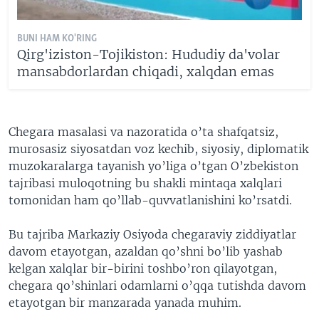
BUNI HAM KO'RING
Qirg'iziston-Tojikiston: Hududiy da'volar
mansabdorlardan chiqadi, xalqdan emas
Chegara masalasi va nazoratida o’ta shafqatsiz,
murosasiz siyosatdan voz kechib, siyosiy, diplomatik
muzokaralarga tayanish yo’liga o’tgan O’zbekiston
tajribasi muloqotning bu shakli mintaqa xalqlari
tomonidan ham qo’llab-quvvatlanishini ko’rsatdi.
Bu tajriba Markaziy Osiyoda chegaraviy ziddiyatlar
davom etayotgan, azaldan qo’shni bo’lib yashab
kelgan xalqlar bir-birini toshbo’ron qilayotgan,
chegara qo’shinlari odamlarni o’qqa tutishda davom
etayotgan bir manzarada yanada muhim.