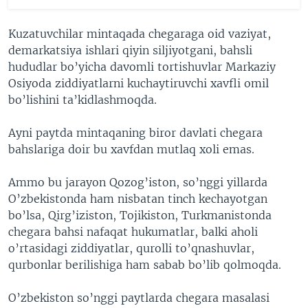
Kuzatuvchilar mintaqada chegaraga oid vaziyat,
demarkatsiya ishlari qiyin siljiyotgani, bahsli
hududlar bo’yicha davomli tortishuvlar Markaziy
Osiyoda ziddiyatlarni kuchaytiruvchi xavfli omil
bo’lishini ta’kidlashmoqda.
Ayni paytda mintaqaning biror davlati chegara
bahslariga doir bu xavfdan mutlaq xoli emas.
Ammo bu jarayon Qozog’iston, so’nggi yillarda
O’zbekistonda ham nisbatan tinch kechayotgan
bo’lsa, Qirg’iziston, Tojikiston, Turkmanistonda
chegara bahsi nafaqat hukumatlar, balki aholi
o’rtasidagi ziddiyatlar, qurolli to’qnashuvlar,
qurbonlar berilishiga ham sabab bo’lib qolmoqda.
O’zbekiston so’nggi paytlarda chegara masalasi