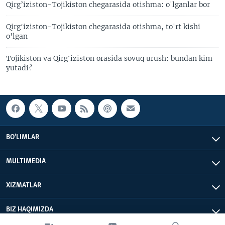
Qirg’iziston-Tojikiston chegarasida otishma: o'lganlar bor
Qirgʻiziston-Tojikiston chegarasida otishma, to'rt kishi
o'lgan
Tojikiston va Qirgʻiziston orasida sovuq urush: bundan kim
yutadi?
BO'LIMLAR
MULTIMEDIA
XIZMATLAR
BIZ HAQIMIZDA