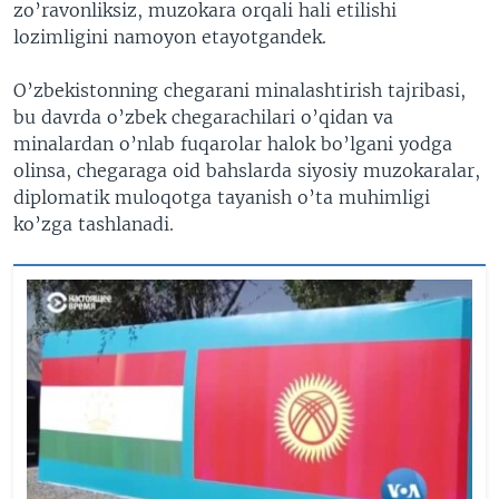
zo’ravonliksiz, muzokara orqali hali etilishi
lozimligini namoyon etayotgandek.
O’zbekistonning chegarani minalashtirish tajribasi,
bu davrda o’zbek chegarachilari o’qidan va
minalardan o’nlab fuqarolar halok bo’lgani yodga
olinsa, chegaraga oid bahslarda siyosiy muzokaralar,
diplomatik muloqotga tayanish o’ta muhimligi
ko’zga tashlanadi.