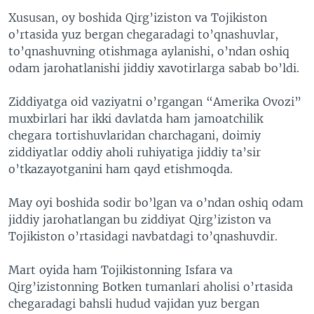
Xususan, oy boshida Qirg’iziston va Tojikiston
o’rtasida yuz bergan chegaradagi to’qnashuvlar,
to’qnashuvning otishmaga aylanishi, o’ndan oshiq
odam jarohatlanishi jiddiy xavotirlarga sabab bo’ldi.
Ziddiyatga oid vaziyatni o’rgangan “Amerika Ovozi”
muxbirlari har ikki davlatda ham jamoatchilik
chegara tortishuvlaridan charchagani, doimiy
ziddiyatlar oddiy aholi ruhiyatiga jiddiy ta’sir
o’tkazayotganini ham qayd etishmoqda.
May oyi boshida sodir bo’lgan va o’ndan oshiq odam
jiddiy jarohatlangan bu ziddiyat Qirg’iziston va
Tojikiston o’rtasidagi navbatdagi to’qnashuvdir.
Mart oyida ham Tojikistonning Isfara va
Qirg’izistonning Botken tumanlari aholisi o’rtasida
chegaradagi bahsli hudud vajidan yuz bergan