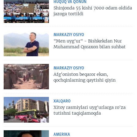
HUQUQ VA QONUN
Shinjonda 55 kishi 7000 odam oldida
jazoga tortildi
MARKAZIY OSIYO
"Men uyg'ur" - Bishkekdan Nur
Muhammad Qoraxon bilan suhbat
MARKAZIY OSIYO
Afg'oniston beqaror ekan,
qochqinlarning qaytishi qiyin
XALQARO
Xitoy rasmiylari uyg'urlarga ro'za
tutishni taqiqlamoqda
AMERIKA