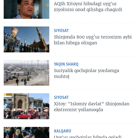
AQSh Xitoyni hibsdagi uyg'ur
ziyolisini ozod qilishga chaqirdi
SIYOSAT
Shinjonda 800 uyg’ur terrorizm aybi
bilan hibsga olingan
YAQIN SHARQ
Suriyalik qochqinlar yordamga
muhtoj
SIYOSAT
Xitoy: "Islomiy davlat" Shinjondan
ekstremist yollamoqda
XALQARO
Uyg'ur qochqinlar hibsda qoladi