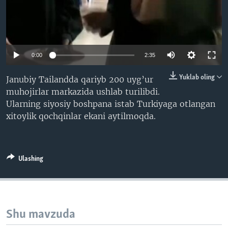
VIDEO
ODNOKLASSNIKI
XABARLAR SURATLARDA
TELEGRAM
TWITTER
0:00
2:35
SOUNDCLOUD
VOA
Yuklab oling
Janubiy Tailandda qariyb 200 uyg’ur
muhojirlar markazida ushlab turilibdi.
Ularning siyosiy boshpana istab Turkiyaga otlangan
xitoylik qochqinlar ekani aytilmoqda.
Ulashing
Shu mavzuda