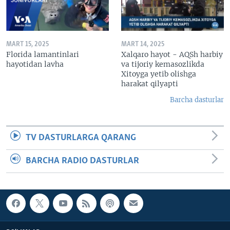
MART 15, 2025
MART 14, 2025
Florida lamantinlari
Xalqaro hayot - AQSh harbiy
hayotidan lavha
va tijoriy kemasozlikda
Xitoyga yetib olishga
harakat qilyapti
Barcha dasturlar
TV DASTURLARGA QARANG
BARCHA RADIO DASTURLAR