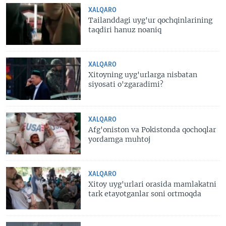
XALQARO
Tailanddagi uyg'ur qochqinlarining
taqdiri hanuz noaniq
XALQARO
Xitoyning uyg'urlarga nisbatan
siyosati o'zgaradimi?
XALQARO
Afg'oniston va Pokistonda qochoqlar
yordamga muhtoj
XALQARO
Xitoy uyg'urlari orasida mamlakatni
tark etayotganlar soni ortmoqda