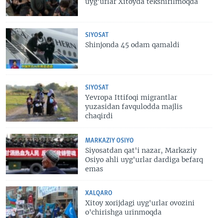
uyg'urlar Xitoyda tekshirilmoqda
SIYOSAT
Shinjonda 45 odam qamaldi
SIYOSAT
Yevropa Ittifoqi migrantlar
yuzasidan favqulodda majlis
chaqirdi
MARKAZIY OSIYO
Siyosatdan qat'i nazar, Markaziy
Osiyo ahli uyg'urlar dardiga befarq
emas
XALQARO
Xitoy xorijdagi uyg'urlar ovozini
o'chirishga urinmoqda