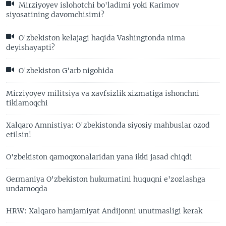
Mirziyoyev islohotchi bo'ladimi yoki Karimov
siyosatining davomchisimi?
O'zbekiston kelajagi haqida Vashingtonda nima
deyishayapti?
O'zbekiston G'arb nigohida
Mirziyoyev militsiya va xavfsizlik xizmatiga ishonchni
tiklamoqchi
Xalqaro Amnistiya: O'zbekistonda siyosiy mahbuslar ozod
etilsin!
O'zbekiston qamoqxonalaridan yana ikki jasad chiqdi
Germaniya O'zbekiston hukumatini huquqni e'zozlashga
undamoqda
HRW: Xalqaro hamjamiyat Andijonni unutmasligi kerak