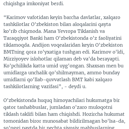
chiqishga imkoniyat berdi.
“Karimov vafotidan keyin barcha davlatlar, xalqaro
tashkilotlar O'zbekiston bilan aloqalarini qayta
ko'rib chiqmoda. Mana Yevropa Tiklanish va
Taraqqiyot Banki ham O'zbekistonda o'z faoliyatini
tiklamoqda. Andijon voqealaridan keyin O'zbekiston
BMTning qora ro'yxatiga tushgan edi. Karimov o'ldi,
Mirziyoyev islohotlar qilaman deb va'da berayapti.
Ko'pchilikda katta umid uyg'ongan. Shaxsan men bu
umidlarga unchalik qo'shilmayman, ammo bunday
umidlarni qo'llab-quvvatlash BMT kabi xalqaro
tashkilotlarning vazifasi”, - deydi u.
O'zbekistonda huquq himoyachilari hukumatga bir
qator tashabbuslar, jumladan o'zaro muloqotni
tiklash taklifi bilan ham chiqishdi. Hozircha hukumat
tomonidan biror munosabat bildirilmagan bo'lsa-da,
so'nggi paytda bir nechta siyosiy mahbuslarning