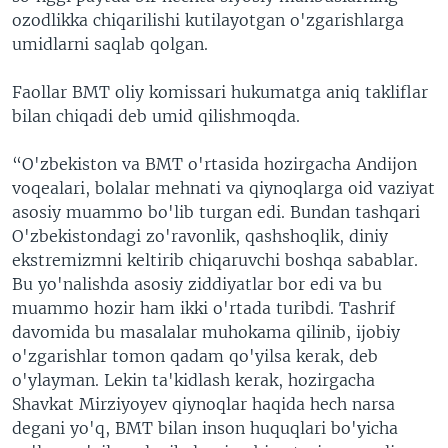
ozodlikka chiqarilishi kutilayotgan o'zgarishlarga
umidlarni saqlab qolgan.
Faollar BMT oliy komissari hukumatga aniq takliflar
bilan chiqadi deb umid qilishmoqda.
“O'zbekiston va BMT o'rtasida hozirgacha Andijon
voqealari, bolalar mehnati va qiynoqlarga oid vaziyat
asosiy muammo bo'lib turgan edi. Bundan tashqari
O'zbekistondagi zo'ravonlik, qashshoqlik, diniy
ekstremizmni keltirib chiqaruvchi boshqa sabablar.
Bu yo'nalishda asosiy ziddiyatlar bor edi va bu
muammo hozir ham ikki o'rtada turibdi. Tashrif
davomida bu masalalar muhokama qilinib, ijobiy
o'zgarishlar tomon qadam qo'yilsa kerak, deb
o'ylayman. Lekin ta'kidlash kerak, hozirgacha
Shavkat Mirziyoyev qiynoqlar haqida hech narsa
degani yo'q, BMT bilan inson huquqlari bo'yicha