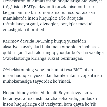
O'zbekiston hukumati inson huquqlariga oid vaziyat
to'g'risida BMTga davomli tarzda hisobot berib
kelgan, ammo bir tomonlama bu hisobot asosan
mamlakatda inson huquqlari a'lo darajada
ta'minlanayotgani, qiynoqlar, tazyiqlar mavjud
emasligidan iborat edi.
Karimov davrida BMTning huquq yuzasidan
aksariyat tavsiyalari hukumat tomonidan inobatsiz
qoldirilgan. Tashkilotning qiynoqlar bo'yicha vakiliga
O'zbekistonga kirishga ruxsat berilmagan.
O'zbekistonning yangi hukumati esa BMT bilan
inson huquqlari yuzasidan hamkorlikni rivojlantirish
muhokamasiga tayyordek ko'rinadi.
Huquq himoyachisi Abdujalil Boymatovga ko'ra,
hokimiyat almashishi barcha sohalarda, jumladan
inson huquqlariga oid vaziyatni ham qayta ko'rib