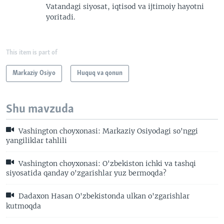
Vatandagi siyosat, iqtisod va ijtimoiy hayotni
yoritadi.
This item is part of
Markaziy Osiyo
Huquq va qonun
Shu mavzuda
Vashington choyxonasi: Markaziy Osiyodagi so'nggi
yangiliklar tahlili
Vashington choyxonasi: O'zbekiston ichki va tashqi
siyosatida qanday o'zgarishlar yuz bermoqda?
Dadaxon Hasan O'zbekistonda ulkan o'zgarishlar
kutmoqda