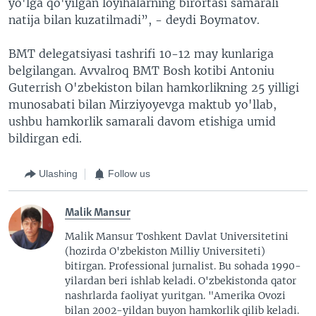
yo'lga qo'yilgan loyihalarning birortasi samarali
natija bilan kuzatilmadi”, - deydi Boymatov.
BMT delegatsiyasi tashrifi 10-12 may kunlariga
belgilangan. Avvalroq BMT Bosh kotibi Antoniu
Guterrish O'zbekiston bilan hamkorlikning 25 yilligi
munosabati bilan Mirziyoyevga maktub yo'llab,
ushbu hamkorlik samarali davom etishiga umid
bildirgan edi.
Ulashing
Follow us
Malik Mansur
Malik Mansur Toshkent Davlat Universitetini
(hozirda O'zbekiston Milliy Universiteti)
bitirgan. Professional jurnalist. Bu sohada 1990-
yilardan beri ishlab keladi. O'zbekistonda qator
nashrlarda faoliyat yuritgan. "Amerika Ovozi
bilan 2002-yildan buyon hamkorlik qilib keladi.