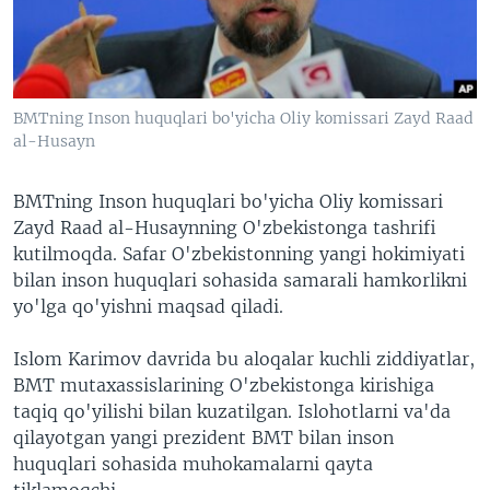
VIDEO
ODNOKLASSNIKI
XABARLAR SURATLARDA
TELEGRAM
TWITTER
BMTning Inson huquqlari bo'yicha Oliy komissari Zayd Raad
SOUNDCLOUD
VOA
al-Husayn
BMTning Inson huquqlari bo'yicha Oliy komissari
Zayd Raad al-Husaynning O'zbekistonga tashrifi
kutilmoqda. Safar O'zbekistonning yangi hokimiyati
bilan inson huquqlari sohasida samarali hamkorlikni
yo'lga qo'yishni maqsad qiladi.
Islom Karimov davrida bu aloqalar kuchli ziddiyatlar,
BMT mutaxassislarining O'zbekistonga kirishiga
taqiq qo'yilishi bilan kuzatilgan. Islohotlarni va'da
qilayotgan yangi prezident BMT bilan inson
huquqlari sohasida muhokamalarni qayta
tiklamoqchi.