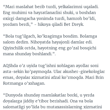
“Mari maslahat berib turdi, yelkalarimni uqaladi.
Eng muhimi va hayratlanarlisi shuki, u boshdan
oxirgi damgacha yonimda turdi, hamroh bo’ldi,
yordam berdi,” - hikoya qiladi Bet Dreyk.
“Bola tug’ilgach, ko’kragimga bosdim. Bolamga
salom dedim. Nihoyatda hayajonli damlar edi.
Qiyinchilik ortda, hayotning eng go’zal bosqichi
mana shunday boshlandi.”.
AQShda o’z uyida tug’ishni xohlagan ayollar soni
asta-sekin ko’paymoqda. Ular akusher-ginekologlar
emas, doyalar xizmatini afzal ko’rmoqda. Mari Brin
Rotmanga o'xshagan.
“Dunyoda shunday mamlakatlar borki, u yerda
doyalarga jiddiy e’tibor berishadi. Ona va bola
salomatligi yo’lida bu mutaxassislarning xizmatini