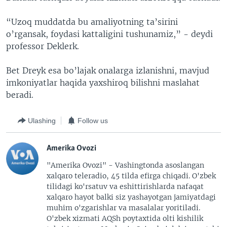
“Uzoq muddatda bu amaliyotning ta’sirini
o’rgansak, foydasi kattaligini tushunamiz,” - deydi
professor Deklerk.
Bet Dreyk esa bo’lajak onalarga izlanishni, mavjud
imkoniyatlar haqida yaxshiroq bilishni maslahat
beradi.
Ulashing
Follow us
Amerika Ovozi
"Amerika Ovozi" - Vashingtonda asoslangan
xalqaro teleradio, 45 tilda efirga chiqadi. O'zbek
tilidagi ko'rsatuv va eshittirishlarda nafaqat
xalqaro hayot balki siz yashayotgan jamiyatdagi
muhim o'zgarishlar va masalalar yoritiladi.
O'zbek xizmati AQSh poytaxtida olti kishilik