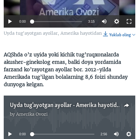
VIDEO
ODNOKLASSNIKI
XABARLAR SURATLARDA
TELEGRAM
0:00
3:15
TWITTER
Uyda tug'ayotgan ayollar, Amerika hayotidan
Yuklab oling
SOUNDCLOUD
VOA
AQShda o’z uyida yoki kichik tug’ruqxonalarda
akusher-ginekolog emas, balki doya yordamida
farzand ko’rayotgan ayollar bor. 2012-yilda
Amerikada tug’ilgan bolalarning 8,6 foizi shunday
dunyoga kelgan.
Uyda tug'ayotgan ayollar - Amerika hayotidan- Navbahor Imamova
by
Amerika Ovozi
No media source currently available
0:00
2:56