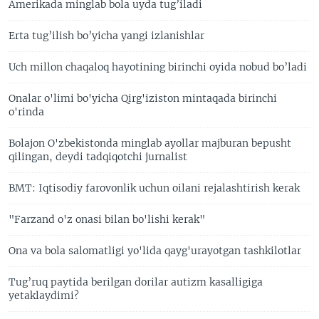
Amerikada minglab bola uyda tug’iladi
Erta tug’ilish bo’yicha yangi izlanishlar
Uch millon chaqaloq hayotining birinchi oyida nobud bo’ladi
Onalar o'limi bo'yicha Qirg'iziston mintaqada birinchi
o'rinda
Bolajon O'zbekistonda minglab ayollar majburan bepusht
qilingan, deydi tadqiqotchi jurnalist
BMT: Iqtisodiy farovonlik uchun oilani rejalashtirish kerak
"Farzand o'z onasi bilan bo'lishi kerak"
Ona va bola salomatligi yo'lida qayg'urayotgan tashkilotlar
Tug’ruq paytida berilgan dorilar autizm kasalligiga
yetaklaydimi?