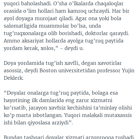
yuqori baholashadi. O’sha o’lkalarda chaqaloqlar
orasida o’lim hollari ham kamroq uchraydi. Har bir
ayol doyaga murojaat qiladi. Agar ona yoki bola
salomatligida muammolar bo’lsa, unda
tug’ruqxonalarga olib borishadi, doktorlar qaraydi.
Ammo aksariyat hollarda ayolga tug’ruq paytida
yordam kerak, xolos,” - deydi u.
Doya yordamida tug’ish xavfli, degan xavotirlar
asossiz, deydi Boston universitetidan professor Yujin
Deklerk.
“Doyalar onalarga tug’ruq paytida, bolaga esa
hayotining ilk damlarida eng zarur xizmatni
ko’rsatib, jarayon xavfsiz kechishini ta’minlay olishi
ko’p marta isbotlangan. Yuqori malakali mutaxassis
ishi bilan qiyoslasa arziydi”.
Bundan tashqari doyalar xizmati arzonroqqa tushadi.