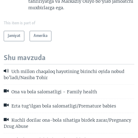
tahririyatga va Markaziy Osiyo bo'ylab jamoatchi
muxbirlarga ega.
This item is part of
Jamiyat
Amerika
Shu mavzuda
Uch millon chaqaloq hayotining birinchi oyida nobud
bo’ladi/Nasiba Tohir
Ona va bola salomatligi - Family health
Erta tug'ilgan bola salomatligi/Premature babies
Kuchli dorilar ona-bola sihatiga birdek zarar/Pregnancy
Drug Abuse