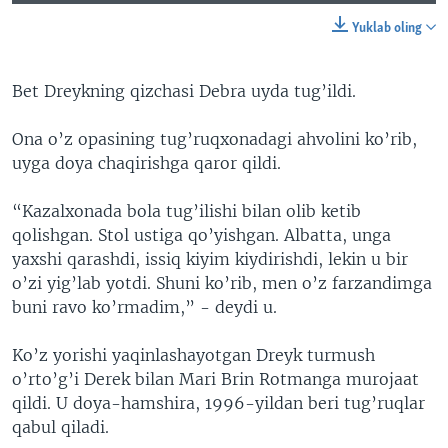
Yuklab oling
Bet Dreykning qizchasi Debra uyda tug’ildi.
Ona o’z opasining tug’ruqxonadagi ahvolini ko’rib,
uyga doya chaqirishga qaror qildi.
“Kazalxonada bola tug’ilishi bilan olib ketib
qolishgan. Stol ustiga qo’yishgan. Albatta, unga
yaxshi qarashdi, issiq kiyim kiydirishdi, lekin u bir
o’zi yig’lab yotdi. Shuni ko’rib, men o’z farzandimga
buni ravo ko’rmadim,” - deydi u.
Ko’z yorishi yaqinlashayotgan Dreyk turmush
o’rto’g’i Derek bilan Mari Brin Rotmanga murojaat
qildi. U doya-hamshira, 1996-yildan beri tug’ruqlar
qabul qiladi.