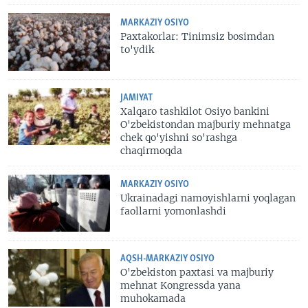
MARKAZIY OSIYO
Paxtakorlar: Tinimsiz bosimdan
to'ydik
JAMIYAT
Xalqaro tashkilot Osiyo bankini
O'zbekistondan majburiy mehnatga
chek qo'yishni so'rashga
chaqirmoqda
MARKAZIY OSIYO
Ukrainadagi namoyishlarni yoqlagan
faollarni yomonlashdi
AQSH-MARKAZIY OSIYO
O'zbekiston paxtasi va majburiy
mehnat Kongressda yana
muhokamada