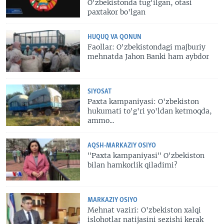
O'zbekistonda tug'ilgan, otasi
paxtakor bo'lgan
HUQUQ VA QONUN
Faollar: O'zbekistondagi majburiy
mehnatda Jahon Banki ham aybdor
SIYOSAT
Paxta kampaniyasi: O'zbekiston
hukumati to'g'ri yo'ldan ketmoqda,
ammo...
AQSH-MARKAZIY OSIYO
"Paxta kampaniyasi" O'zbekiston
bilan hamkorlik qiladimi?
MARKAZIY OSIYO
Mehnat vaziri: O'zbekiston xalqi
islohotlar natijasini sezishi kerak