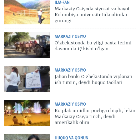
ILM-FAN
Markaziy Osiyoda siyosat va hayot -
Kolumbiya universitetida olimlar
gurungi
MARKAZIY OSIYO
O’zbekistonda bu yilgi paxta terimi
davomida 17 kishi o’lgan
MARKAZIY OSIYO
Jahon banki O'zbekistonda vijdonan
ish tutsin, deydi huquq faollari
MARKAZIY OSIYO
Ko'plab umidlar puchga chiqdi, lekin
Markaziy Osiyo tinch, deydi
amerikalik olim
HUQUQ VA QONUN