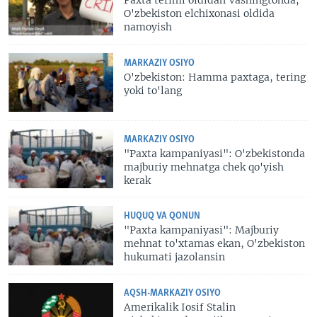
Paxta terimi oldidan Vashingtonda,
O'zbekiston elchixonasi oldida
namoyish
MARKAZIY OSIYO
O'zbekiston: Hamma paxtaga, tering
yoki to'lang
MARKAZIY OSIYO
"Paxta kampaniyasi": O'zbekistonda
majburiy mehnatga chek qo'yish
kerak
HUQUQ VA QONUN
"Paxta kampaniyasi": Majburiy
mehnat to'xtamas ekan, O'zbekiston
hukumati jazolansin
AQSH-MARKAZIY OSIYO
Amerikalik Iosif Stalin