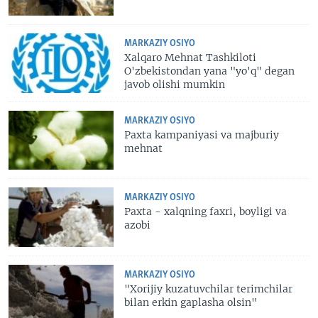
MARKAZIY OSIYO
Xalqaro Mehnat Tashkiloti
O'zbekistondan yana "yo'q" degan
javob olishi mumkin
MARKAZIY OSIYO
Paxta kampaniyasi va majburiy
mehnat
MARKAZIY OSIYO
Paxta - xalqning faxri, boyligi va
azobi
MARKAZIY OSIYO
"Xorijiy kuzatuvchilar terimchilar
bilan erkin gaplasha olsin"