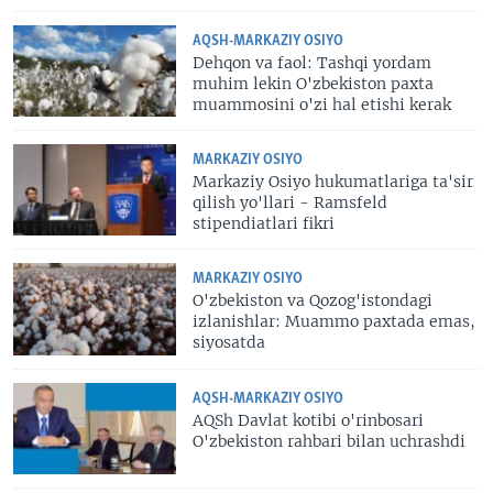
AQSH-MARKAZIY OSIYO
Dehqon va faol: Tashqi yordam
muhim lekin O'zbekiston paxta
muammosini o'zi hal etishi kerak
MARKAZIY OSIYO
Markaziy Osiyo hukumatlariga ta'sir
qilish yo'llari - Ramsfeld
stipendiatlari fikri
MARKAZIY OSIYO
O'zbekiston va Qozog'istondagi
izlanishlar: Muammo paxtada emas,
siyosatda
AQSH-MARKAZIY OSIYO
AQSh Davlat kotibi o'rinbosari
O'zbekiston rahbari bilan uchrashdi