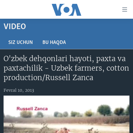
Bosh
sahifaga
boring
Boshiga
VIDEO
qayting
BOSH SAHIFA
Qidiruvga
AMERIKA
SIZ UCHUN
BU HAQDA
o'ting
MARKAZIY OSIYO
O'zbek dehqonlari hayoti, paxta va
XALQARO
paxtachilik - Uzbek farmers, cotton
VATANDOSHLAR
production/Russell Zanca
MULTIMEDIA
Fevral 10, 2013
IJTIMOIY TARMOQLAR
AMERIKA MANZARALARI
INGLIZ TILI DARSLARI
XALQARO HAYOT
FACEBOOK
EDITORIAL
VASHINGTON CHOYXONASI
YOUTUBE
MOBIL-SALOM!
INSTAGRAM
Learning English