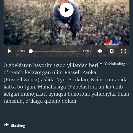
VIDEO
ODNOKLASSNIKI
No media source currently available
XABARLAR SURATLARDA
TELEGRAM
TWITTER
SOUNDCLOUD
VOA
0:00
13:03
Yuklab oling
O'zbekiston hayotini uzoq yillardan beri
o'rganib kelayotgan olim Rassell Zanka
(Russell Zanca) aslida Nyu-Yorkdan, Kvins tumanida
katta bo'lgan. Mahallasiga O'zbekistondan ko'chib
kelgan muhojirlar, ayniqsa buxorolik yahudiylar bilan
tanishib, o'lkaga qiziqib qoladi.
Ulashing