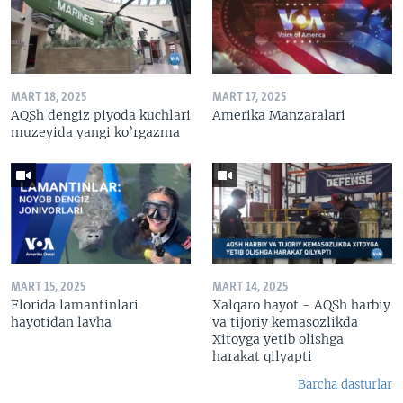
MART 18, 2025
MART 17, 2025
AQSh dengiz piyoda kuchlari
Amerika Manzaralari
muzeyida yangi ko’rgazma
MART 15, 2025
MART 14, 2025
Florida lamantinlari
Xalqaro hayot - AQSh harbiy
hayotidan lavha
va tijoriy kemasozlikda
Xitoyga yetib olishga
harakat qilyapti
Barcha dasturlar