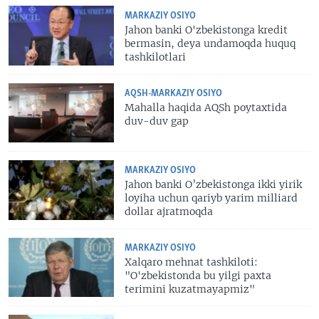
MARKAZIY OSIYO
Jahon banki O'zbekistonga kredit
bermasin, deya undamoqda huquq
tashkilotlari
AQSH-MARKAZIY OSIYO
Mahalla haqida AQSh poytaxtida
duv-duv gap
MARKAZIY OSIYO
Jahon banki O’zbekistonga ikki yirik
loyiha uchun qariyb yarim milliard
dollar ajratmoqda
MARKAZIY OSIYO
Xalqaro mehnat tashkiloti:
"O'zbekistonda bu yilgi paxta
terimini kuzatmayapmiz"