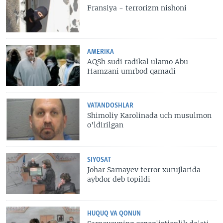
Fransiya - terrorizm nishoni
AMERIKA
AQSh sudi radikal ulamo Abu
Hamzani umrbod qamadi
VATANDOSHLAR
Shimoliy Karolinada uch musulmon
o'ldirilgan
SIYOSAT
Johar Sarnayev terror xurujlarida
aybdor deb topildi
HUQUQ VA QONUN