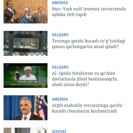
AMERIKA
Nyu-York sudi imomni terrorizmda
aybdor deb topdi
XALQARO
Terrorga qarshi kurash to’g’risidagi
qonun qachongacha amal qiladi?
XALQARO
Al-Qoida Hindiston va qo'shni
davlatlarda jihod boshlamoqchi,
aholi nima deydi?
AMERIKA
AQSh mahalliy terrorizmga qarshi
kurash choralarini kuchaytiradi
SIYOSAT