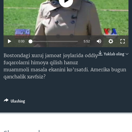
No media source currently available
VIDEO
ODNOKLASSNIKI
XABARLAR SURATLARDA
TELEGRAM
TWITTER
SOUNDCLOUD
VOA
0:00
5:52
Yuklab oling
Bostondagi xuruj jamoat joylarida oddiy
fuqarolarni himoya qilish hanuz
muammoli masala ekanini ko’rsatdi. Amerika bugun
qanchalik xavfsiz?
Ulashing