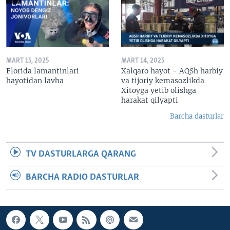
MART 15, 2025
MART 14, 2025
Florida lamantinlari
Xalqaro hayot - AQSh harbiy
hayotidan lavha
va tijoriy kemasozlikda
Xitoyga yetib olishga
harakat qilyapti
Barcha dasturlar
TV DASTURLARGA QARANG
BARCHA RADIO DASTURLAR