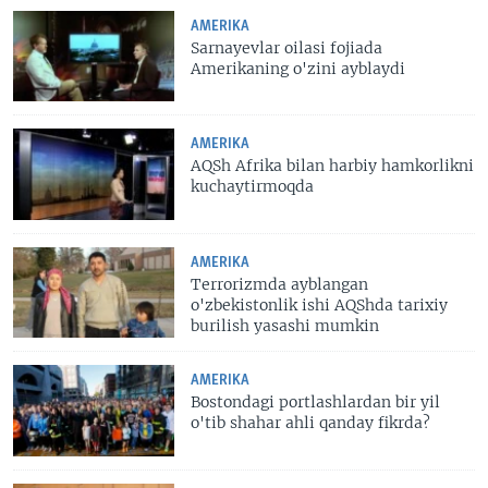
AMERIKA
Sarnayevlar oilasi fojiada
Amerikaning o'zini ayblaydi
AMERIKA
AQSh Afrika bilan harbiy hamkorlikni
kuchaytirmoqda
AMERIKA
Terrorizmda ayblangan
o'zbekistonlik ishi AQShda tarixiy
burilish yasashi mumkin
AMERIKA
Bostondagi portlashlardan bir yil
o'tib shahar ahli qanday fikrda?