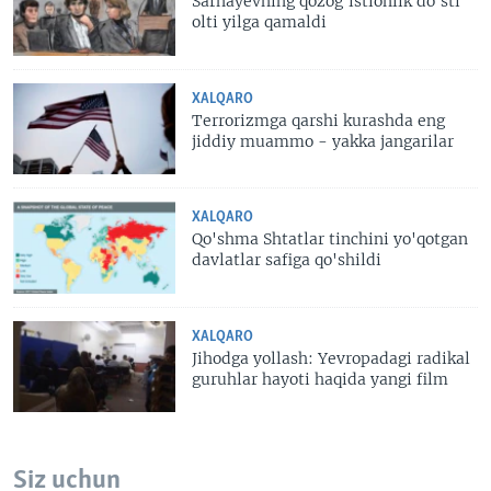
Sarnayevning qozog'istionlik do'sti
olti yilga qamaldi
XALQARO
Terrorizmga qarshi kurashda eng
jiddiy muammo - yakka jangarilar
XALQARO
Qo'shma Shtatlar tinchini yo'qotgan
davlatlar safiga qo'shildi
XALQARO
Jihodga yollash: Yevropadagi radikal
guruhlar hayoti haqida yangi film
Siz uchun