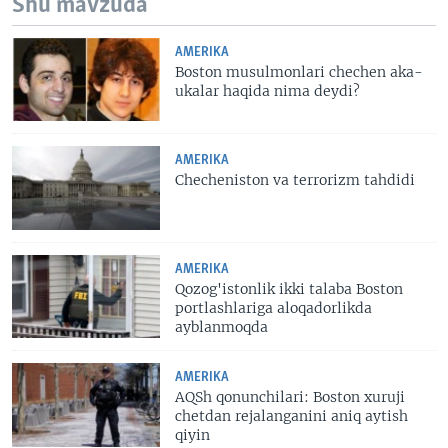
Shu mavzuda
AMERIKA
Boston musulmonlari chechen aka-
ukalar haqida nima deydi?
AMERIKA
Checheniston va terrorizm tahdidi
AMERIKA
Qozog'istonlik ikki talaba Boston
portlashlariga aloqadorlikda
ayblanmoqda
AMERIKA
AQSh qonunchilari: Boston xuruji
chetdan rejalanganini aniq aytish
qiyin