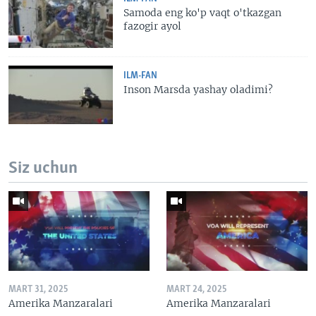
Samoda eng ko'p vaqt o'tkazgan
fazogir ayol
ILM-FAN
Inson Marsda yashay oladimi?
Siz uchun
MART 31, 2025
MART 24, 2025
Amerika Manzaralari
Amerika Manzaralari