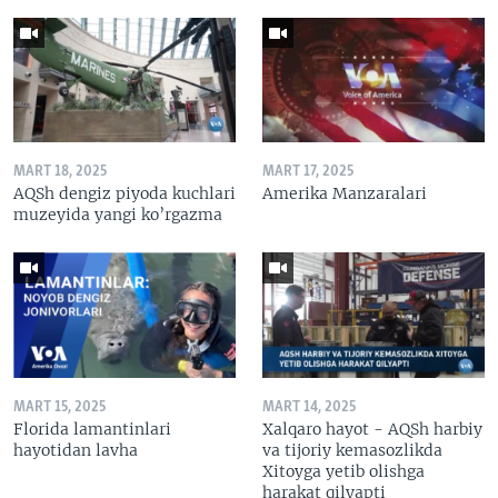
MART 18, 2025
MART 17, 2025
AQSh dengiz piyoda kuchlari
Amerika Manzaralari
muzeyida yangi ko’rgazma
MART 15, 2025
MART 14, 2025
Florida lamantinlari
Xalqaro hayot - AQSh harbiy
hayotidan lavha
va tijoriy kemasozlikda
Xitoyga yetib olishga
harakat qilyapti