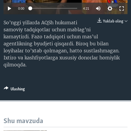
VIDEO
ODNOKLASSNIKI
0:00
4:21
XABARLAR SURATLARDA
TELEGRAM
Yuklab oling
So’nggi yillarda AQSh hukumati
TWITTER
samoviy tadqiqotlar uchun mablag’ni
kamaytirdi. Fazo tadqiqoti uchun mas’ul
SOUNDCLOUD
VOA
agentlikning byudjeti qisqardi. Biroq bu bilan
loyihalar to’xtab qolmagan, hatto sustlashmagan.
Ixtiro va kashfiyotlarga xususiy donorlar homiylik
qilmoqda.
Ulashing
Shu mavzuda