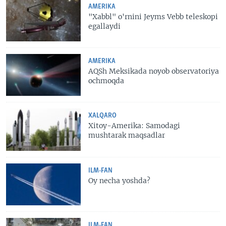
AMERIKA
"Xabbl" o'rnini Jeyms Vebb teleskopi
egallaydi
AMERIKA
AQSh Meksikada noyob observatoriya
ochmoqda
XALQARO
Xitoy-Amerika: Samodagi
mushtarak maqsadlar
ILM-FAN
Oy necha yoshda?
ILM-FAN