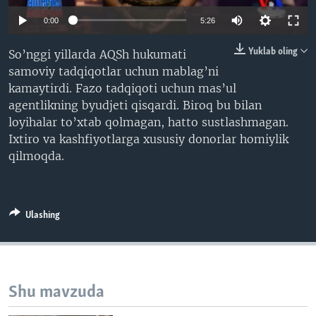
VIDEO
ODNOKLASSNIKI
0:00
5:26
XABARLAR SURATLARDA
TELEGRAM
Yuklab oling
So’nggi yillarda AQSh hukumati
TWITTER
samoviy tadqiqotlar uchun mablag’ni
kamaytirdi. Fazo tadqiqoti uchun mas’ul
SOUNDCLOUD
VOA
agentlikning byudjeti qisqardi. Biroq bu bilan
loyihalar to’xtab qolmagan, hatto sustlashmagan.
Ixtiro va kashfiyotlarga xususiy donorlar homiylik
qilmoqda.
Ulashing
Shu mavzuda