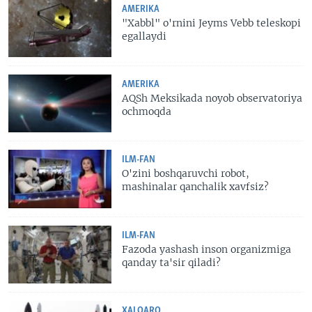
AMERIKA
"Xabbl" o'rnini Jeyms Vebb teleskopi
egallaydi
AMERIKA
AQSh Meksikada noyob observatoriya
ochmoqda
ILM-FAN
O'zini boshqaruvchi robot,
mashinalar qanchalik xavfsiz?
ILM-FAN
Fazoda yashash inson organizmiga
qanday ta'sir qiladi?
XALQARO