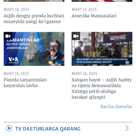
MART 18, 2025
MART 17, 2025
AQSh dengiz piyoda kuchlari
Amerika Manzaralari
muzeyida yangi ko’rgazma
MART 15, 2025
MART 14, 2025
Florida lamantinlari
Xalqaro hayot - AQSh harbiy
hayotidan lavha
va tijoriy kemasozlikda
Xitoyga yetib olishga
harakat qilyapti
Barcha dasturlar
TV DASTURLARGA QARANG