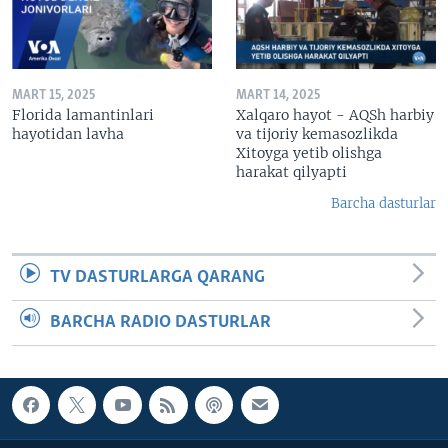
MART 15, 2025
MART 14, 2025
Florida lamantinlari
Xalqaro hayot - AQSh harbiy
hayotidan lavha
va tijoriy kemasozlikda
Xitoyga yetib olishga
harakat qilyapti
Barcha dasturlar
TV DASTURLARGA QARANG
BARCHA RADIO DASTURLAR