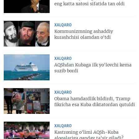
eng katta xatosi sifatida tan oldi
XALQARO
Kommunizmning ashaddiy
kurashchisi olamdan o'tdi
XALQARO
AQShdan Kubaga ilk yo'lovchi kema
suzib bordi
XALQARO
Obama hamdardlik bildirdi, Tramp
fikricha esa Kuba diktatordan qutuldi
XALQARO
Kastroning o'limi AQSh-Kuba
aloqalariga qanday ta'sir qiladi?