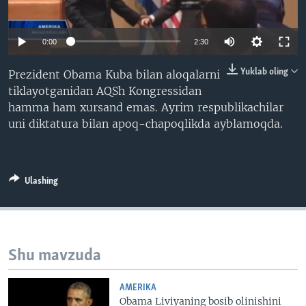
VIDEO
ODNOKLASSNIKI
XABARLAR SURATLARDA
TELEGRAM
0:00
2:30
TWITTER
Yuklab oling
Prezident Obama Kuba bilan aloqalarni
SOUNDCLOUD
VOA
tiklayotganidan AQSh Kongressidan
hamma ham xursand emas. Ayrim respublikachilar
uni diktatura bilan apoq-chapoqlikda ayblamoqda.
Ulashing
Shu mavzuda
AMERIKA
Obama Liviyaning bosib olinishini