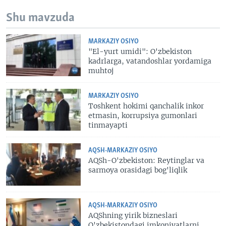
Shu mavzuda
MARKAZIY OSIYO
"El-yurt umidi": O'zbekiston
kadrlarga, vatandoshlar yordamiga
muhtoj
MARKAZIY OSIYO
Toshkent hokimi qanchalik inkor
etmasin, korrupsiya gumonlari
tinmayapti
AQSH-MARKAZIY OSIYO
AQSh-O'zbekiston: Reytinglar va
sarmoya orasidagi bog'liqlik
AQSH-MARKAZIY OSIYO
AQShning yirik bizneslari
O'zbekistondagi imkoniyatlarni