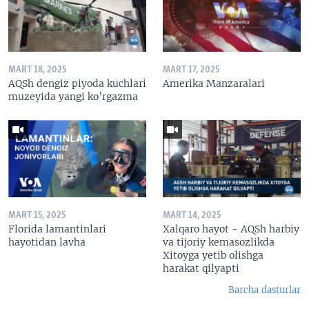
MART 18, 2025
MART 17, 2025
AQSh dengiz piyoda kuchlari
Amerika Manzaralari
muzeyida yangi ko’rgazma
MART 15, 2025
MART 14, 2025
Florida lamantinlari
Xalqaro hayot - AQSh harbiy
hayotidan lavha
va tijoriy kemasozlikda
Xitoyga yetib olishga
harakat qilyapti
Barcha dasturlar