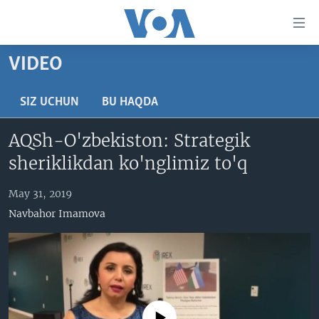
Bosh
sahifaga
boring
Boshiga
VIDEO
qayting
BOSH SAHIFA
Qidiruvga
AMERIKA
SIZ UCHUN
BU HAQDA
o'ting
MARKAZIY OSIYO
AQSh-O'zbekiston: Strategik
XALQARO
sheriklikdan ko'nglimiz to'q
VATANDOSHLAR
May 31, 2019
MULTIMEDIA
Navbahor Imamova
IJTIMOIY TARMOQLAR
AMERIKA MANZARALARI
INGLIZ TILI DARSLARI
XALQARO HAYOT
FACEBOOK
EDITORIAL
VASHINGTON CHOYXONASI
YOUTUBE
MOBIL-SALOM!
INSTAGRAM
No media source currently available
Learning English