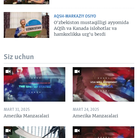
AQSH-MARKAZIY OSIYO
O'zbekiston mustaqilligi ayyomida
AQSh va Kanada islohotlar va
hamkorlikka urg'u berdi
Siz uchun
MART 31, 2025
MART 24, 2025
Amerika Manzaralari
Amerika Manzaralari