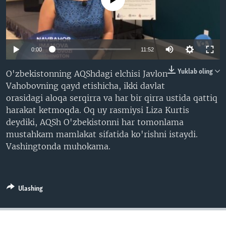
VIDEO
ODNOKLASSNIKI
XABARLAR SURATLARDA
TELEGRAM
TWITTER
0:00
11:52
SOUNDCLOUD
VOA
Yuklab oling
O'zbekistonning AQShdagi elchisi Javlon
Vahobovning qayd etishicha, ikki davlat
orasidagi aloqa serqirra va har bir qirra ustida qattiq
harakat ketmoqda. Oq uy rasmiysi Liza Kurtis
deydiki, AQSh O'zbekistonni har tomonlama
mustahkam mamlakat sifatida ko'rishni istaydi.
Vashingtonda muhokama.
Ulashing