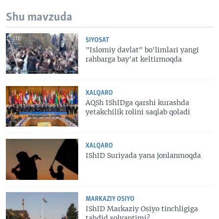
Shu mavzuda
SIYOSAT
"Islomiy davlat" bo'limlari yangi
rahbarga bay'at keltirmoqda
XALQARO
AQSh IShIDga qarshi kurashda
yetakchilik rolini saqlab qoladi
XALQARO
IShID Suriyada yana jonlanmoqda
MARKAZIY OSIYO
IShID Markaziy Osiyo tinchligiga
tahdid solyaptimi?