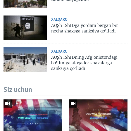
XALQARO
AQSh IShIDga yordam bergan bir
necha shaxsga sanksiya qo'lladi
XALQARO
AQSh IShIDning Afg'onistondagi
bo'limiga aloqador shaxslarga
sanksiya qo'lladi
Siz uchun