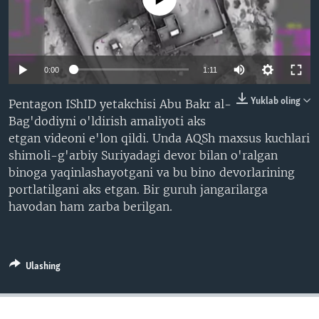
VIDEO
ODNOKLASSNIKI
XABARLAR SURATLARDA
TELEGRAM
TWITTER
0:00
1:11
SOUNDCLOUD
VOA
Yuklab oling
Pentagon IShID yetakchisi Abu Bakr al-
Bag'dodiyni o'ldirish amaliyoti aks
etgan videoni e'lon qildi. Unda AQSh maxsus kuchlari
shimoli-g'arbiy Suriyadagi devor bilan o'ralgan
binoga yaqinlashayotgani va bu bino devorlarining
portlatilgani aks etgan. Bir guruh jangarilarga
havodan ham zarba berilgan.
Ulashing