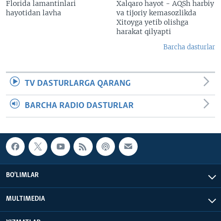
Florida lamantinlari
Xalqaro hayot - AQSh harbiy
hayotidan lavha
va tijoriy kemasozlikda
Xitoyga yetib olishga
harakat qilyapti
Barcha dasturlar
TV DASTURLARGA QARANG
BARCHA RADIO DASTURLAR
BO'LIMLAR
MULTIMEDIA