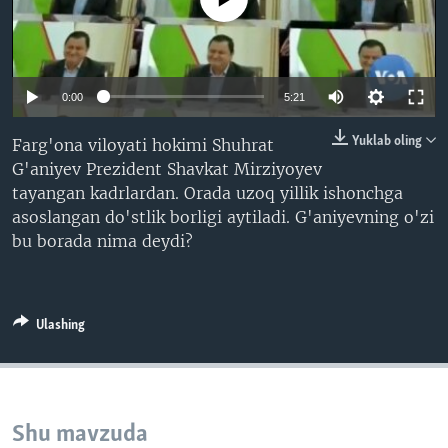
VIDEO
ODNOKLASSNIKI
XABARLAR SURATLARDA
TELEGRAM
TWITTER
0:00
5:21
SOUNDCLOUD
VOA
Yuklab oling
Farg'ona viloyati hokimi Shuhrat
G'aniyev Prezident Shavkat Mirziyoyev
tayangan kadrlardan. Orada uzoq yillik ishonchga
asoslangan do'stlik borligi aytiladi. G'aniyevning o'zi
bu borada nima deydi?
Ulashing
Shu mavzuda