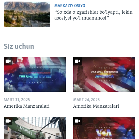
MARKAZIY OSIYO
“So’xda o’zgarishlar bo’lyapti, lekin
asosiysi yo’l muammosi”
Siz uchun
MART 31, 2025
MART 24, 2025
Amerika Manzaralari
Amerika Manzaralari