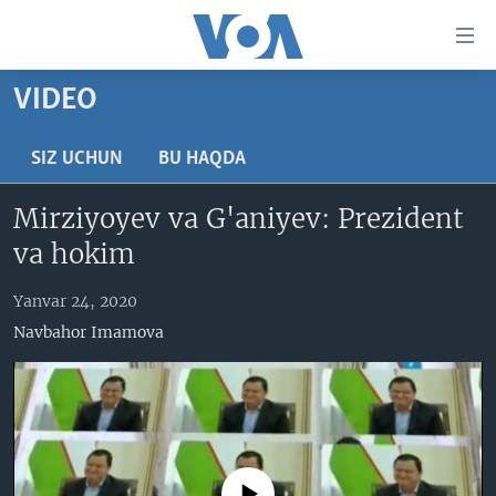
Bosh
sahifaga
boring
Boshiga
VIDEO
qayting
BOSH SAHIFA
Qidiruvga
AMERIKA
SIZ UCHUN
BU HAQDA
o'ting
MARKAZIY OSIYO
Mirziyoyev va G'aniyev: Prezident
XALQARO
va hokim
VATANDOSHLAR
Yanvar 24, 2020
MULTIMEDIA
Navbahor Imamova
IJTIMOIY TARMOQLAR
AMERIKA MANZARALARI
INGLIZ TILI DARSLARI
XALQARO HAYOT
FACEBOOK
EDITORIAL
VASHINGTON CHOYXONASI
YOUTUBE
MOBIL-SALOM!
INSTAGRAM
No media source currently available
Learning English