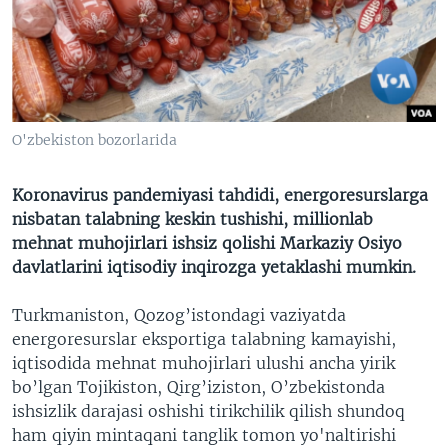
VIDEO
ODNOKLASSNIKI
XABARLAR SURATLARDA
TELEGRAM
TWITTER
SOUNDCLOUD
VOA
O'zbekiston bozorlarida
Koronavirus pandemiyasi tahdidi, energoresurslarga
nisbatan talabning keskin tushishi, millionlab
mehnat muhojirlari ishsiz qolishi Markaziy Osiyo
davlatlarini iqtisodiy inqirozga yetaklashi mumkin.
Turkmaniston, Qozog’istondagi vaziyatda
energoresurslar eksportiga talabning kamayishi,
iqtisodida mehnat muhojirlari ulushi ancha yirik
bo’lgan Tojikiston, Qirg’iziston, O’zbekistonda
ishsizlik darajasi oshishi tirikchilik qilish shundoq
ham qiyin mintaqani tanglik tomon yo'naltirishi