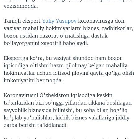
yozishmoqda.
Taniqli ekspert
Yuliy Yusupov
koronavirusga doir
vaziyat mahalliy hokimiyatlarni biznes, tadbirkorlar,
bozor ustidan nazorat o’rnatishiga dastak
bo’layotganini xavotirli baholaydi.
Ekspertga ko’ra, bu vaziyat shundoq ham bozor
iqtisodiga o’tishni hazm qilolmay kelgan mahalliy
hokimiyatlar uchun iqtisod jilovini qayta qo’lga olish
imkoniyatini bermoqda.
Koronavirusni O’zbekiston iqtisodiga keskin
ta’sirlaridan biri so’nggi yillardan tiklana boshlagan
sayyohlik biznesida bilinishi, bu soha bilan bog’liq
ko’plab yo’nalishlar, kichik biznes vakillariga jiddiy
zarba berishi ta’kidlanadi.