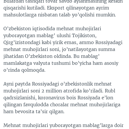
Bulardan tashqari tovar savdo aylanmasining keskin
qisqarishi kutiladi. Eksport qilinayotgan ayrim
mahsulotlarga nisbatan talab yo’qolishi mumkin.
O’zbekiston iqtisodida mehnat muhojirlari
yuborayotgan mablag’ ulushi Tojikiston,
Qirg’izistondagi kabi yirik emas, ammo Rossiyadagi
mehnat muhojirlari soni, jo’natilayotgan summa
jihatidan O’zbekiston oldinda. Bu mablag’
mamlakatga valyuta tushumi bo’yicha ham asosiy
o’rinda qolmoqda.
Ayni paytda Rossiyadagi o’zbekistonlik mehnat
muhojirlari soni 2 million atrofida ko’riladi. Rubl
qadrsizlanishi, koronavirus bois Rossiyada e’lon
qilingan favqulodda choralar mehnat muhojirlariga
ham bevosita ta’sir qilgan.
Mehnat muhojirlari yuborayotgan mablag’larga doir