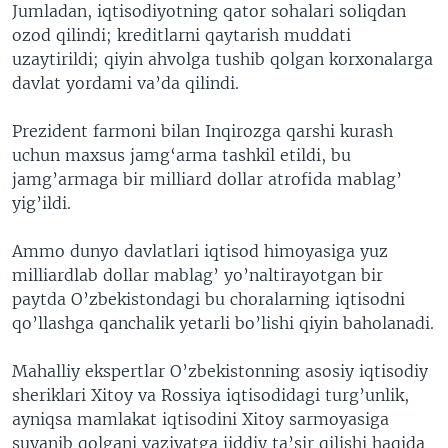
Jumladan, iqtisodiyotning qator sohalari soliqdan
ozod qilindi; kreditlarni qaytarish muddati
uzaytirildi; qiyin ahvolga tushib qolgan korxonalarga
davlat yordami va’da qilindi.
Prezident farmoni bilan Inqirozga qarshi kurash
uchun maxsus jamg‘arma tashkil etildi, bu
jamg’armaga bir milliard dollar atrofida mablag’
yig’ildi.
Ammo dunyo davlatlari iqtisod himoyasiga yuz
milliardlab dollar mablag’ yo’naltirayotgan bir
paytda O’zbekistondagi bu choralarning iqtisodni
qo’llashga qanchalik yetarli bo’lishi qiyin baholanadi.
Mahalliy ekspertlar O’zbekistonning asosiy iqtisodiy
sheriklari Xitoy va Rossiya iqtisodidagi turg’unlik,
ayniqsa mamlakat iqtisodini Xitoy sarmoyasiga
suyanib qolgani vaziyatga jiddiy ta’sir qilishi haqida