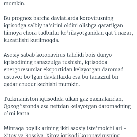
mumkin.
Bu prognoz barcha davlatlarda korovirusning
iqtisodga salbiy ta’sirini oldini olishga qaratilgan
himoya chora tadbirlar ko’rilayotganidan qat’i nazar,
kuzatilishi kutilmoqda.
Asosiy sabab koronavirus tahdidi bois dunyo
iqtisodining tanazzulga tushishi, iqtisodda
energoresurslar eksportidan kelayotgan daromad
ustuvor bo’lgan davlatlarda esa bu tanazzul bir
qadar chuqur kechishi mumkin.
Turkmaniston iqtisodida ulkan gaz zaxiralaridan,
Qozog’istonda esa neftdan kelayotgan daromadning
o’rni katta.
Mintaqa boyliklarining ikki asosiy iste’molchilari -
Xitoy va Rossiya. Xitoy iqtisodi koronavirusning