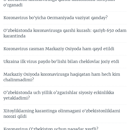
o'rganadi
Koronavirus bo'yicha Germaniyada vaziyat qanday?
O'zbekistonda koronavirusga qarshi kurash: qariyb 650 odam
karantinda
Koronavirus rasman Markaziy Osiyoda ham qayd etildi
Ukraina ilk virus paydo bo'lishi bilan cheklovlar joriy etdi
Markaziy Osiyoda koronavirusga haqiqatan ham hech kim
chalinmadimi?
O’zbekistonda uch yillik o’zgarishlar siyosiy erkinlikka
yetakladimi?
Xitoyliklarning karantinga olinmagani o'zbekistonliklarni
norozi qildi
Koronavirus O'zbekiston uchun naqadar xavfli?