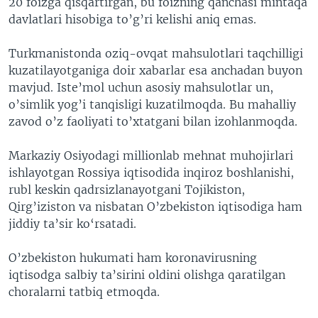
20 foizga qisqartirgan, bu foizning qanchasi mintaqa
davlatlari hisobiga to’g’ri kelishi aniq emas.
Turkmanistonda oziq-ovqat mahsulotlari taqchilligi
kuzatilayotganiga doir xabarlar esa anchadan buyon
mavjud. Iste’mol uchun asosiy mahsulotlar un,
o’simlik yog’i tanqisligi kuzatilmoqda. Bu mahalliy
zavod o’z faoliyati to’xtatgani bilan izohlanmoqda.
Markaziy Osiyodagi millionlab mehnat muhojirlari
ishlayotgan Rossiya iqtisodida inqiroz boshlanishi,
rubl keskin qadrsizlanayotgani Tojikiston,
Qirg’iziston va nisbatan O’zbekiston iqtisodiga ham
jiddiy ta’sir ko‘rsatadi.
O’zbekiston hukumati ham koronavirusning
iqtisodga salbiy ta’sirini oldini olishga qaratilgan
choralarni tatbiq etmoqda.