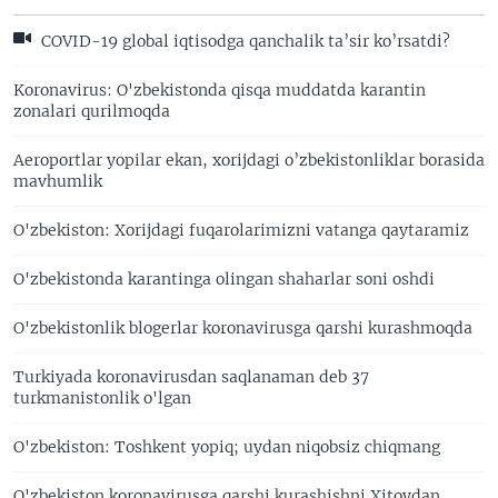
COVID-19 global iqtisodga qanchalik ta’sir ko’rsatdi?
Koronavirus: O'zbekistonda qisqa muddatda karantin
zonalari qurilmoqda
Aeroportlar yopilar ekan, xorijdagi o’zbekistonliklar borasida
mavhumlik
O'zbekiston: Xorijdagi fuqarolarimizni vatanga qaytaramiz
O'zbekistonda karantinga olingan shaharlar soni oshdi
O'zbekistonlik blogerlar koronavirusga qarshi kurashmoqda
Turkiyada koronavirusdan saqlanaman deb 37
turkmanistonlik o'lgan
O'zbekiston: Toshkent yopiq; uydan niqobsiz chiqmang
O'zbekiston koronavirusga qarshi kurashishni Xitoydan