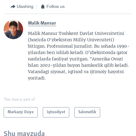
Ulashing
Follow us
Malik Mansur
Malik Mansur Toshkent Davlat Universitetini
(hozirda O'zbekiston Milliy Universiteti)
bitirgan. Professional jurnalist. Bu sohada 1990-
yilardan beri ishlab keladi. O'zbekistonda qator
nashrlarda faoliyat yuritgan. "Amerika Ovozi
bilan 2002-yildan buyon hamkorlik qilib keladi.
Vatandagi siyosat, iqtisod va ijtimoiy hayotni
yoritadi.
This item is part of
Markaziy Osiyo
Iqtisodiyot
Salomatlik
Shu mavzuda