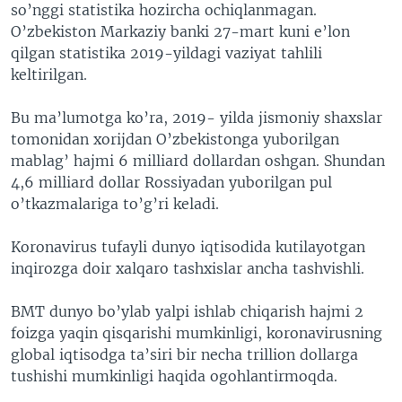
so’nggi statistika hozircha ochiqlanmagan.
O’zbekiston Markaziy banki 27-mart kuni e’lon
qilgan statistika 2019-yildagi vaziyat tahlili
keltirilgan.
Bu ma’lumotga ko’ra, 2019- yilda jismoniy shaxslar
tomonidan xorijdan O’zbekistonga yuborilgan
mablag’ hajmi 6 milliard dollardan oshgan. Shundan
4,6 milliard dollar Rossiyadan yuborilgan pul
o’tkazmalariga to’g’ri keladi.
Koronavirus tufayli dunyo iqtisodida kutilayotgan
inqirozga doir xalqaro tashxislar ancha tashvishli.
BMT dunyo bo’ylab yalpi ishlab chiqarish hajmi 2
foizga yaqin qisqarishi mumkinligi, koronavirusning
global iqtisodga ta’siri bir necha trillion dollarga
tushishi mumkinligi haqida ogohlantirmoqda.