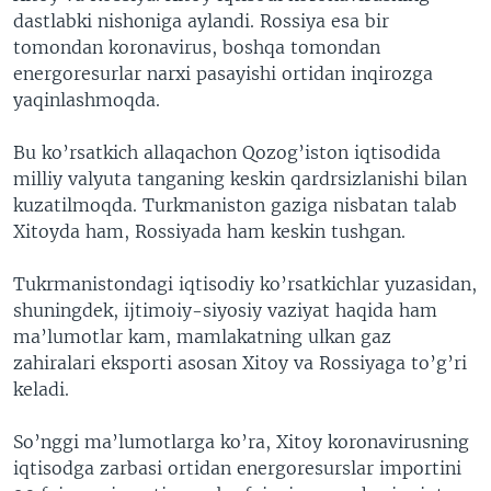
dastlabki nishoniga aylandi. Rossiya esa bir
tomondan koronavirus, boshqa tomondan
energoresurlar narxi pasayishi ortidan inqirozga
yaqinlashmoqda.
Bu ko’rsatkich allaqachon Qozog’iston iqtisodida
milliy valyuta tanganing keskin qardrsizlanishi bilan
kuzatilmoqda. Turkmaniston gaziga nisbatan talab
Xitoyda ham, Rossiyada ham keskin tushgan.
Tukrmanistondagi iqtisodiy ko’rsatkichlar yuzasidan,
shuningdek, ijtimoiy-siyosiy vaziyat haqida ham
ma’lumotlar kam, mamlakatning ulkan gaz
zahiralari eksporti asosan Xitoy va Rossiyaga to’g’ri
keladi.
So’nggi ma’lumotlarga ko’ra, Xitoy koronavirusning
iqtisodga zarbasi ortidan energoresurslar importini