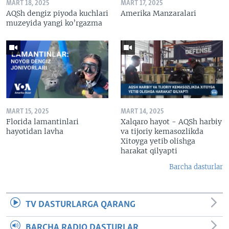
MART 18, 2025
MART 17, 2025
AQSh dengiz piyoda kuchlari
Amerika Manzaralari
muzeyida yangi ko’rgazma
MART 15, 2025
MART 14, 2025
Florida lamantinlari
Xalqaro hayot - AQSh harbiy
hayotidan lavha
va tijoriy kemasozlikda
Xitoyga yetib olishga
harakat qilyapti
Barcha dasturlar
TV DASTURLARGA QARANG
BARCHA RADIO DASTURLAR