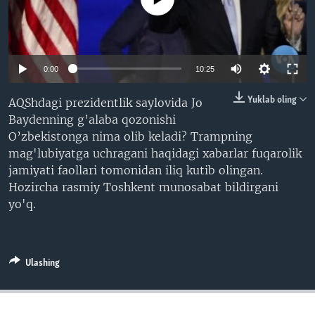
VIDEO
ODNOKLASSNIKI
XABARLAR SURATLARDA
TELEGRAM
TWITTER
0:00
10:25
SOUNDCLOUD
VOA
Yuklab oling
AQShdagi prezidentlik saylovida Jo
Baydenning g’alaba qozonishi
O’zbekistonga nima olib keladi? Trampning
mag'lubiyatga uchragani haqidagi xabarlar fuqarolik
jamiyati faollari tomonidan iliq kutib olingan.
Hozircha rasmiy Toshkent munosabat bildirgani
yo'q.
Ulashing