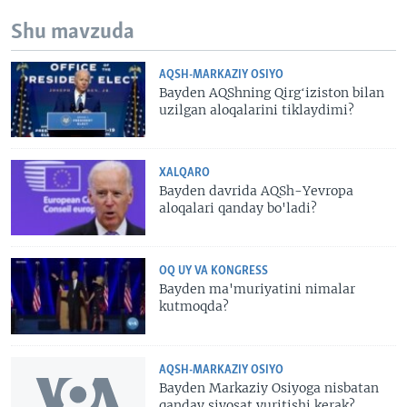
Shu mavzuda
AQSH-MARKAZIY OSIYO
Bayden AQShning Qirgʻiziston bilan
uzilgan aloqalarini tiklaydimi?
XALQARO
Bayden davrida AQSh-Yevropa
aloqalari qanday bo'ladi?
OQ UY VA KONGRESS
Bayden ma'muriyatini nimalar
kutmoqda?
AQSH-MARKAZIY OSIYO
Bayden Markaziy Osiyoga nisbatan
qanday siyosat yuritishi kerak?