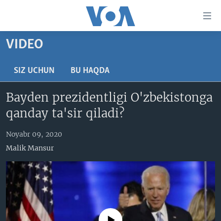
Bosh
sahifaga
boring
Boshiga
VIDEO
qayting
BOSH SAHIFA
Qidiruvga
AMERIKA
SIZ UCHUN
BU HAQDA
o'ting
MARKAZIY OSIYO
Bayden prezidentligi O'zbekistonga
XALQARO
qanday ta'sir qiladi?
VATANDOSHLAR
Noyabr 09, 2020
MULTIMEDIA
Malik Mansur
IJTIMOIY TARMOQLAR
AMERIKA MANZARALARI
INGLIZ TILI DARSLARI
XALQARO HAYOT
FACEBOOK
EDITORIAL
VASHINGTON CHOYXONASI
YOUTUBE
MOBIL-SALOM!
INSTAGRAM
No media source currently available
Learning English