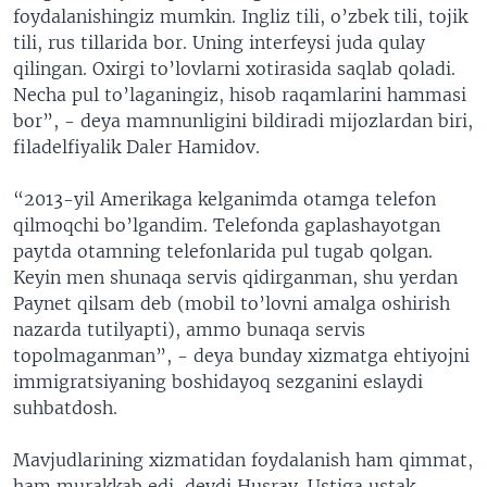
foydalanishingiz mumkin. Ingliz tili, o’zbek tili, tojik
tili, rus tillarida bor. Uning interfeysi juda qulay
qilingan. Oxirgi to’lovlarni xotirasida saqlab qoladi.
Necha pul to’laganingiz, hisob raqamlarini hammasi
bor”, - deya mamnunligini bildiradi mijozlardan biri,
filadelfiyalik Daler Hamidov.
“2013-yil Amerikaga kelganimda otamga telefon
qilmoqchi bo’lgandim. Telefonda gaplashayotgan
paytda otamning telefonlarida pul tugab qolgan.
Keyin men shunaqa servis qidirganman, shu yerdan
Paynet qilsam deb (mobil to’lovni amalga oshirish
nazarda tutilyapti), ammo bunaqa servis
topolmaganman”, - deya bunday xizmatga ehtiyojni
immigratsiyaning boshidayoq sezganini eslaydi
suhbatdosh.
Mavjudlarining xizmatidan foydalanish ham qimmat,
ham murakkab edi, deydi Husrav. Ustiga ustak,