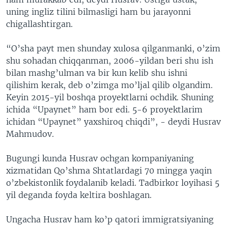
uning ingliz tilini bilmasligi ham bu jarayonni
chigallashtirgan.
“O’sha payt men shunday xulosa qilganmanki, o’zim
shu sohadan chiqqanman, 2006-yildan beri shu ish
bilan mashg’ulman va bir kun kelib shu ishni
qilishim kerak, deb o’zimga mo’ljal qilib olgandim.
Keyin 2015-yil boshqa proyektlarni ochdik. Shuning
ichida “Upaynet” ham bor edi. 5-6 proyektlarim
ichidan “Upaynet” yaxshiroq chiqdi”, - deydi Husrav
Mahmudov.
Bugungi kunda Husrav ochgan kompaniyaning
xizmatidan Qo’shma Shtatlardagi 70 mingga yaqin
o’zbekistonlik foydalanib keladi. Tadbirkor loyihasi 5
yil deganda foyda keltira boshlagan.
Ungacha Husrav ham ko’p qatori immigratsiyaning