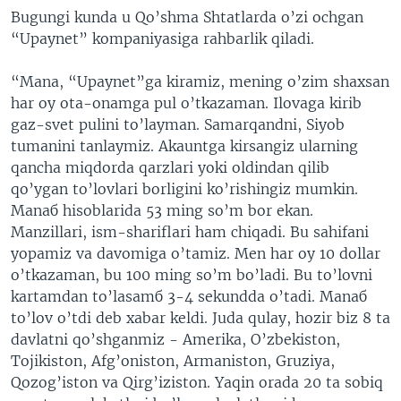
Bugungi kunda u Qo’shma Shtatlarda o’zi ochgan
“Upaynet” kompaniyasiga rahbarlik qiladi.
“Mana, “Upaynet”ga kiramiz, mening o’zim shaxsan
har oy ota-onamga pul o’tkazaman. Ilovaga kirib
gaz-svet pulini to’layman. Samarqandni, Siyob
tumanini tanlaymiz. Akauntga kirsangiz ularning
qancha miqdorda qarzlari yoki oldindan qilib
qo’ygan to’lovlari borligini ko’rishingiz mumkin.
Manaб hisoblarida 53 ming so’m bor ekan.
Manzillari, ism-shariflari ham chiqadi. Bu sahifani
yopamiz va davomiga o’tamiz. Men har oy 10 dollar
o’tkazaman, bu 100 ming so’m bo’ladi. Bu to’lovni
kartamdan to’lasamб 3-4 sekundda o’tadi. Manaб
to’lov o’tdi deb xabar keldi. Juda qulay, hozir biz 8 ta
davlatni qo’shganmiz - Amerika, O’zbekiston,
Tojikiston, Afg’oniston, Armaniston, Gruziya,
Qozog’iston va Qirg’iziston. Yaqin orada 20 ta sobiq