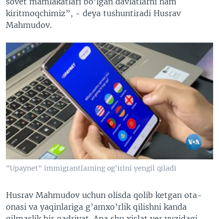
sovet mamlakatlari bo’lgan davlatlarni ham
kiritmoqchimiz”, - deya tushuntiradi Husrav
Mahmudov.
"Upaynet" immigrantlarning og'irini yengil qiladi
Husrav Mahmudov uchun olisda qolib ketgan ota-
onasi va yaqinlariga g’amxo’rlik qilishni kanda
qilmaslik bir qadriyat. Ana shu xislat yer yuzidagi