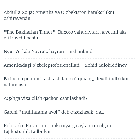
Abdulla Xo'ja: Amerika va O'zbekiston hamkorlikni
oshiraversin
"The Bukharian Times": Buxoro yahudiylari hayotini aks
ettiruvchi nashr
Nyu-Yorkda Navro'z bayrami nishonlandi
Amerikadagi o'zbek profesionallari - Zohid Salohiddinov
Birinchi qadamni tashlashdan qo’rqmang, deydi tadbirkor
vatandosh
AQShga viza olish qachon osonlashadi?
Garchi “muhtarama ayol” deb e’zozlasak-da...
Kolorado: Karantinni imkoniyatga aylantira olgan
tojikistonlik tadbirkor