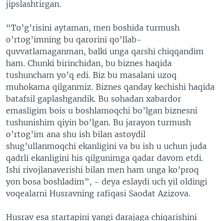
jipslashtirgan.
“To’g’risini aytaman, men boshida turmush
o’rtog’imning bu qarorini qo’llab-
quvvatlamaganman, balki unga qarshi chiqqandim
ham. Chunki birinchidan, bu biznes haqida
tushuncham yo’q edi. Biz bu masalani uzoq
muhokama qilganmiz. Biznes qanday kechishi haqida
batafsil gaplashgandik. Bu sohadan xabardor
emasligim bois u boshlamoqchi bo’lgan biznesni
tushunishim qiyin bo’lgan. Bu jarayon turmush
o’rtog’im ana shu ish bilan astoydil
shug’ullanmoqchi ekanligini va bu ish u uchun juda
qadrli ekanligini his qilgunimga qadar davom etdi.
Ishi rivojlanaverishi bilan men ham unga ko’proq
yon bosa boshladim”, - deya eslaydi uch yil oldingi
voqealarni Husravning rafiqasi Saodat Azizova.
Husrav esa startapini yangi darajaga chiqarishini