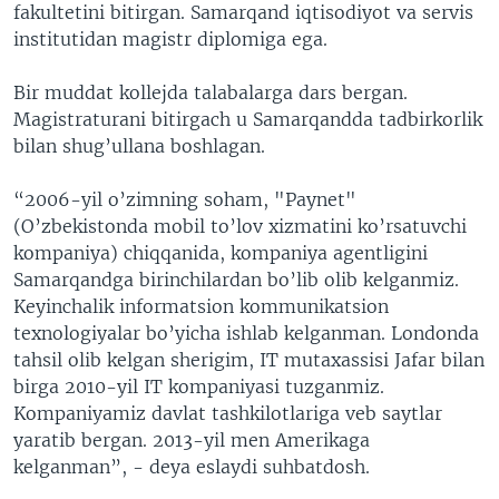
fakultetini bitirgan. Samarqand iqtisodiyot va servis
institutidan magistr diplomiga ega.
Bir muddat kollejda talabalarga dars bergan.
Magistraturani bitirgach u Samarqandda tadbirkorlik
bilan shug’ullana boshlagan.
“2006-yil o’zimning soham, "Paynet"
(O’zbekistonda mobil to’lov xizmatini ko’rsatuvchi
kompaniya) chiqqanida, kompaniya agentligini
Samarqandga birinchilardan bo’lib olib kelganmiz.
Keyinchalik informatsion kommunikatsion
texnologiyalar bo’yicha ishlab kelganman. Londonda
tahsil olib kelgan sherigim, IT mutaxassisi Jafar bilan
birga 2010-yil IT kompaniyasi tuzganmiz.
Kompaniyamiz davlat tashkilotlariga veb saytlar
yaratib bergan. 2013-yil men Amerikaga
kelganman”, - deya eslaydi suhbatdosh.