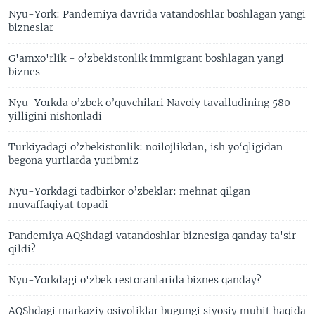
Nyu-York: Pandemiya davrida vatandoshlar boshlagan yangi
bizneslar
G'amxo'rlik - o’zbekistonlik immigrant boshlagan yangi
biznes
Nyu-Yorkda o’zbek o’quvchilari Navoiy tavalludining 580
yilligini nishonladi
Turkiyadagi o’zbekistonlik: noilojlikdan, ish yo‘qligidan
begona yurtlarda yuribmiz
Nyu-Yorkdagi tadbirkor o’zbeklar: mehnat qilgan
muvaffaqiyat topadi
Pandemiya AQShdagi vatandoshlar biznesiga qanday ta'sir
qildi?
Nyu-Yorkdagi o'zbek restoranlarida biznes qanday?
AQShdagi markaziy osiyoliklar bugungi siyosiy muhit haqida