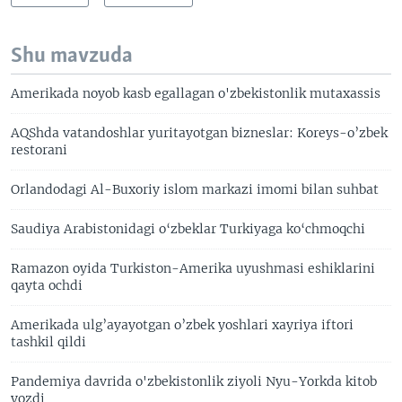
Shu mavzuda
Amerikada noyob kasb egallagan o'zbekistonlik mutaxassis
AQShda vatandoshlar yuritayotgan bizneslar: Koreys-o’zbek
restorani
Orlandodagi Al-Buxoriy islom markazi imomi bilan suhbat
Saudiya Arabistonidagi o‘zbeklar Turkiyaga ko‘chmoqchi
Ramazon oyida Turkiston-Amerika uyushmasi eshiklarini
qayta ochdi
Amerikada ulg’ayayotgan o’zbek yoshlari xayriya iftori
tashkil qildi
Pandemiya davrida o'zbekistonlik ziyoli Nyu-Yorkda kitob
yozdi