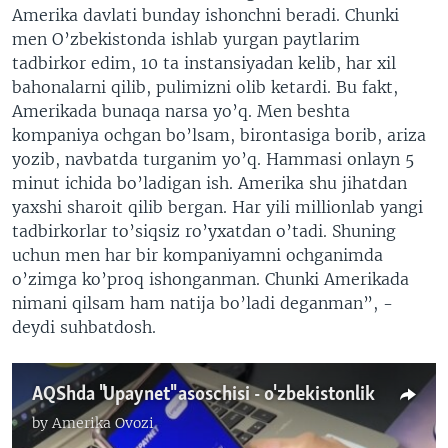
Amerika davlati bunday ishonchni beradi. Chunki
men O’zbekistonda ishlab yurgan paytlarim
tadbirkor edim, 10 ta instansiyadan kelib, har xil
bahonalarni qilib, pulimizni olib ketardi. Bu fakt,
Amerikada bunaqa narsa yo’q. Men beshta
kompaniya ochgan bo’lsam, birontasiga borib, ariza
yozib, navbatda turganim yo’q. Hammasi onlayn 5
minut ichida bo’ladigan ish. Amerika shu jihatdan
yaxshi sharoit qilib bergan. Har yili millionlab yangi
tadbirkorlar to’siqsiz ro’yxatdan o’tadi. Shuning
uchun men har bir kompaniyamni ochganimda
o’zimga ko’proq ishonganman. Chunki Amerikada
nimani qilsam ham natija bo’ladi deganman”, -
deydi suhbatdosh.
AQShda "Upaynet" asoschisi - o'zbekistonlik
by
Amerika Ovozi