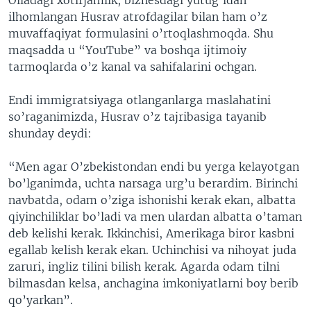
Oiladagi xotirjamlik, biznesdagi yutug’idan
ilhomlangan Husrav atrofdagilar bilan ham o’z
muvaffaqiyat formulasini o’rtoqlashmoqda. Shu
maqsadda u “YouTube” va boshqa ijtimoiy
tarmoqlarda o’z kanal va sahifalarini ochgan.
Endi immigratsiyaga otlanganlarga maslahatini
so’raganimizda, Husrav o’z tajribasiga tayanib
shunday deydi:
“Men agar O’zbekistondan endi bu yerga kelayotgan
bo’lganimda, uchta narsaga urg’u berardim. Birinchi
navbatda, odam o’ziga ishonishi kerak ekan, albatta
qiyinchiliklar bo’ladi va men ulardan albatta o’taman
deb kelishi kerak. Ikkinchisi, Amerikaga biror kasbni
egallab kelish kerak ekan. Uchinchisi va nihoyat juda
zaruri, ingliz tilini bilish kerak. Agarda odam tilni
bilmasdan kelsa, anchagina imkoniyatlarni boy berib
qo’yarkan”.