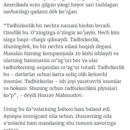
Amerikada orzu qilgan yangi hayot sari tashlagan
navbatdagi qadami deb ko’rgan.
“Tadbirkorlik bir nechta narsani birdan beradi.
Ozodlik bu. O’zingizga o’zingiz xo’jayin. Hech kim
sizga baqir-chaqir qilmaydi. Tadbirkorlik,
shuningdek, bu bir nechta oilani boqish degani.
Masalan bizning kompaniyada 20 kishi ishlaydi va
ularning hammasini ro’zg’ori bor va ular
tadbirkorning orqasidan ro’zg’or tutadi. Tadbrkorlik
bu - davlatlar uchun katta soliq olib keluvchi
insonlar. Tadbirkorlar - ish joyi yaratuvchi insonlar
va hokazo. Shuning uchun tadbirkorlikni plyuslari
ko’p”, - deydi Husrav Mahmudov.
Uning bu da’volarining bahosi ham baland edi.
Ayniqsa immigrant oila uchun. Husravning oila
a’zolarini ham masalaning shu tomoni xavotirga