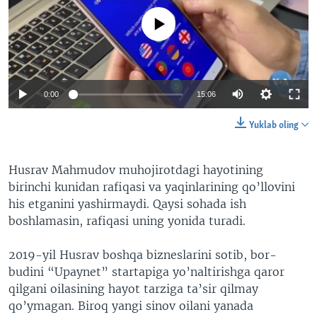
No media source currently available
0:00
15:06
Yuklab oling
Husrav Mahmudov muhojirotdagi hayotining
birinchi kunidan rafiqasi va yaqinlarining qo’llovini
his etganini yashirmaydi. Qaysi sohada ish
boshlamasin, rafiqasi uning yonida turadi.
2019-yil Husrav boshqa bizneslarini sotib, bor-
budini “Upaynet” startapiga yo’naltirishga qaror
qilgani oilasining hayot tarziga ta’sir qilmay
qo’ymagan. Biroq yangi sinov oilani yanada