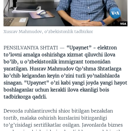
VIDEO
ODNOKLASSNIKI
XABARLAR SURATLARDA
TELEGRAM
TWITTER
Xusrav Mahmudov, o'zbekistonlik tadbirkor
SOUNDCLOUD
VOA
PENSILVANIYA SHTATI —
“Upaynet” - elektron
to’lovni amalga oshirishga xizmat qiluvchi ilova
bo’lib, u o’zbekistonlik immigrant tomonidan
yaratilgan. Husrav Mahmudov Qo’shma Shtatlarga
ko’chib kelgandan keyin o’zini turli yo’nalishlarda
sinagan. "Upaynet" o’zi kabi yangi joyda yangi hayot
boshlaganlar uchun kerakli ilova ekanligi bois
tadbirkorga qadrli.
Devorda ruhlantiruvchi shior bitilgan bezakdan
tortib, malaka oshirish kurslarini bitirganligi
to’g’risidagi sertifikatlar osilgan. Javonlarda biznes