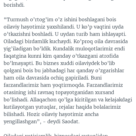
borishdi.
“Turmush o’rtog’im o’z ishini boshlagani bois
oilaviy hayotimiz yaxshilandi. U ko’p vaqtini uyda
o’tkazishni boshladi. U uydan turib ham ishlayapti.
Oiladagi birdamlik kuchaydi. Ko’proq oila davrasida
yig’iladigan bo’ldik. Kundalik muloqotlarimiz endi
faqatgina kunni kim qanday o’tkazgani atrofida
bo’lmayapti. Bu biznes xuddi oilaviydek bo’lib
qolgani bois bu jabhadagi har qanday o’zgarishlar
ham oila davrasida ochiq gapiriladi. Buni
farzandlarimiz ham yoqtirmoqda. Farzandlarimiz
otasining ishi ravnaq topayotganidan xursand
bo’lishadi. Allaqachon qo’lga kiritilgan va kelajakdagi
kutilayotgan yutuqlar, rejalar haqida bolalarimiz
bilishadi. Hozir oilaviy hayotimiz ancha
yengillashgan”, - deydi Saodat.