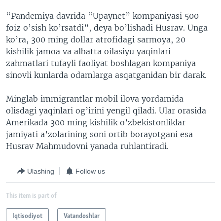
“Pandemiya davrida “Upaynet” kompaniyasi 500
foiz o’sish ko’rsatdi”, deya bo’lishadi Husrav. Unga
ko’ra, 300 ming dollar atrofidagi sarmoya, 20
kishilik jamoa va albatta oilasiyu yaqinlari
zahmatlari tufayli faoliyat boshlagan kompaniya
sinovli kunlarda odamlarga asqatganidan bir darak.
Minglab immigrantlar mobil ilova yordamida
olisdagi yaqinlari og’irini yengil qiladi. Ular orasida
Amerikada 300 ming kishilik o’zbekistonliklar
jamiyati a’zolarining soni ortib borayotgani esa
Husrav Mahmudovni yanada ruhlantiradi.
Ulashing
Follow us
This item is part of
Iqtisodiyot
Vatandoshlar