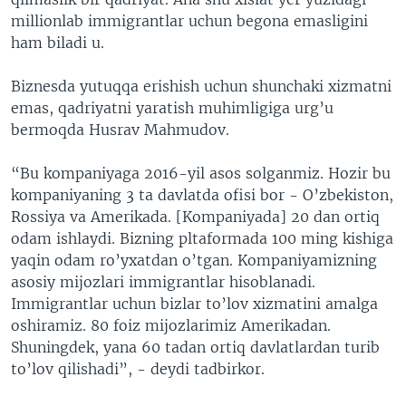
millionlab immigrantlar uchun begona emasligini
ham biladi u.
Biznesda yutuqqa erishish uchun shunchaki xizmatni
emas, qadriyatni yaratish muhimligiga urg’u
bermoqda Husrav Mahmudov.
“Bu kompaniyaga 2016-yil asos solganmiz. Hozir bu
kompaniyaning 3 ta davlatda ofisi bor - O’zbekiston,
Rossiya va Amerikada. [Kompaniyada] 20 dan ortiq
odam ishlaydi. Bizning pltaformada 100 ming kishiga
yaqin odam ro’yxatdan o’tgan. Kompaniyamizning
asosiy mijozlari immigrantlar hisoblanadi.
Immigrantlar uchun bizlar to’lov xizmatini amalga
oshiramiz. 80 foiz mijozlarimiz Amerikadan.
Shuningdek, yana 60 tadan ortiq davlatlardan turib
to’lov qilishadi”, - deydi tadbirkor.