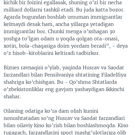
kichik bir foizini egallasak, shuning o’zi bir necha
milliard dollarni tashkil etadi. Bu juda katta bozor.
Agarda bugundan boshlab umuman immigrantlar
kelmaydi desak ham, ancha yillarga yetadigan
immigrantlar bor. Chunki menga o’xshagan 30
yoshga to’lgan odam u yoqda qolgan ota-onasi,
xotin, bola-chaqasiga doim yordam beradi”, - deya
o’z hisob-kitoblarini keltiradi tadbirkor.
Biznes ravnaqini o’ylab, yaqinda Husrav va Saodat
farzandlari bilan Pensilvaniya shtatining Filadelfiya
shahriga ko’chishgan. Bu - Qo’shma Shtatlarda
o’zbekistonliklar eng gavjum yashaydigan ikkinchi
shahar.
Oilaning odatiga ko’ra dam olish kunini
nonushtatadan so’ng Husrav va Saodat farzandlari
bilan oilaviy kino ko’rish bilan boshlashmoqda. Kino
tugagach, farzandlarini sport mashg’ulotlariga olib