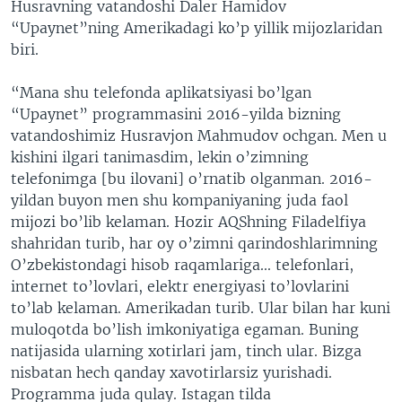
Husravning vatandoshi Daler Hamidov
“Upaynet”ning Amerikadagi ko’p yillik mijozlaridan
biri.
“Mana shu telefonda aplikatsiyasi bo’lgan
“Upaynet” programmasini 2016-yilda bizning
vatandoshimiz Husravjon Mahmudov ochgan. Men u
kishini ilgari tanimasdim, lekin o’zimning
telefonimga [bu ilovani] o’rnatib olganman. 2016-
yildan buyon men shu kompaniyaning juda faol
mijozi bo’lib kelaman. Hozir AQShning Filadelfiya
shahridan turib, har oy o’zimni qarindoshlarimning
O’zbekistondagi hisob raqamlariga... telefonlari,
internet to’lovlari, elektr energiyasi to’lovlarini
to’lab kelaman. Amerikadan turib. Ular bilan har kuni
muloqotda bo’lish imkoniyatiga egaman. Buning
natijasida ularning xotirlari jam, tinch ular. Bizga
nisbatan hech qanday xavotirlarsiz yurishadi.
Programma juda qulay. Istagan tilda