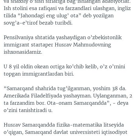
va shaxsiy o’sish sirlariga bag’ishlangan adabiyotlar.
Ish stolini esa rafiqasi va farzandlari ulashgan, ingliz
tilida “Jahondagi eng ulug’ ota” deb yozilgan
sovg’a-e’tirof bezab turibdi.
Pensilvaniya shtatida yashaydigan o’zbekistonlik
immigrant startaper Husrav Mahmudovning
ishxonasidamiz.
U 8 yil oldin okean ortiga ko’chib kelib, o’z o’rnini
topgan immigrantlardan biri.
“Samarqand shahrida tug’ilganman, yoshim 38 da.
Amerikada Filadelfiyada yashayman. Uylanganman, 2
ta farzandim bor. Ota-onam Samarqandda”, - deya
o’zini tanishtiradi u.
Husrav Samarqandda fizika-matematika litseyida
o’qigan, Samarqand davlat universisteti iqtisodiyot