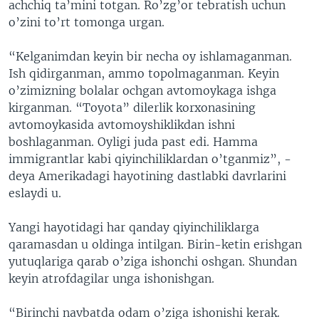
achchiq ta’mini totgan. Ro’zg’or tebratish uchun
o’zini to’rt tomonga urgan.
“Kelganimdan keyin bir necha oy ishlamaganman.
Ish qidirganman, ammo topolmaganman. Keyin
o’zimizning bolalar ochgan avtomoykaga ishga
kirganman. “Toyota” dilerlik korxonasining
avtomoykasida avtomoyshiklikdan ishni
boshlaganman. Oyligi juda past edi. Hamma
immigrantlar kabi qiyinchiliklardan o’tganmiz”, -
deya Amerikadagi hayotining dastlabki davrlarini
eslaydi u.
Yangi hayotidagi har qanday qiyinchiliklarga
qaramasdan u oldinga intilgan. Birin-ketin erishgan
yutuqlariga qarab o’ziga ishonchi oshgan. Shundan
keyin atrofdagilar unga ishonishgan.
“Birinchi navbatda odam o’ziga ishonishi kerak.