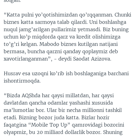
solgan.
“Katta pulni yo’qotishimizdan qo’rqqanman. Chunki
biznes katta sarmoya talab qilardi. Uni boshlashga
nuqul jamg’arilgan pullarimiz yetmasdi. Biz buning
uchun ko’p miqdorda qarz va kredit olishimizga
to’g’ri kelgan. Mabodo biznes kutilgan natijani
bermasa, buncha qarzni qanday qoplaymiz deb
xavotirlanganman”, - deydi Saodat Azizova.
Husrav esa uzoqni ko’rib ish boshlaganiga barchani
ishontirmoqda.
“Bizda AQShda har qaysi millatdan, har qaysi
davlatdan qancha odamlar yashashi xususida
ma’lumotlar bor. Ular bir necha millionni tashkil
etadi. Bizning bozor juda katta. Bizlar hozir
faqatgina “Mobile Top Up” qamrovidagi bozorini
olyapmiz, bu 20 milliard dollarlik bozor. Shuning