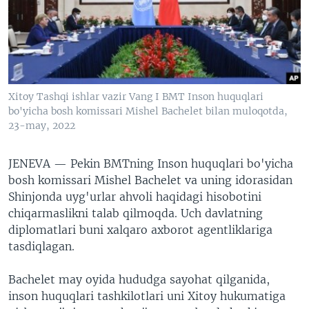
VIDEO
ODNOKLASSNIKI
XABARLAR SURATLARDA
TELEGRAM
TWITTER
SOUNDCLOUD
VOA
Xitoy Tashqi ishlar vazir Vang I BMT Inson huquqlari
bo'yicha bosh komissari Mishel Bachelet bilan muloqotda,
23-may, 2022
JENEVA —
Pekin BMTning Inson huquqlari bo'yicha
bosh komissari Mishel Bachelet va uning idorasidan
Shinjonda uyg'urlar ahvoli haqidagi hisobotini
chiqarmaslikni talab qilmoqda. Uch davlatning
diplomatlari buni xalqaro axborot agentliklariga
tasdiqlagan.
Bachelet may oyida hududga sayohat qilganida,
inson huquqlari tashkilotlari uni Xitoy hukumatiga