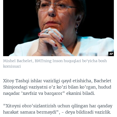
Mishel Bachelet, BMTning Inson huquqlari bo'yicha bosh
komissari
Xitoy Tashqi ishlar vazirligi qayd etishicha, Bachelet
Shinjondagi vaziyatni o'z ko'zi bilan ko'rgan, hudud
naqadar 'xavfsiz va barqaror" ekanini biladi.
"Xitoyni obro'sizlantirish uchun qilingan har qanday
harakat samara bermaydi", - deya bildiradi vazirlik.