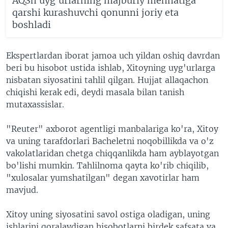
AQSh uyg'urlarning majburiy mehnatiga
qarshi kurashuvchi qonunni joriy eta
boshladi
Ekspertlardan iborat jamoa uch yildan oshiq davrdan
beri bu hisobot ustida ishlab, Xitoyning uyg'urlarga
nisbatan siyosatini tahlil qilgan. Hujjat allaqachon
chiqishi kerak edi, deydi masala bilan tanish
mutaxassislar.
"Reuter" axborot agentligi manbalariga ko'ra, Xitoy
va uning tarafdorlari Bacheletni noqobillikda va o'z
vakolatlaridan chetga chiqqanlikda ham ayblayotgan
bo'lishi mumkin. Tahlilnoma qayta ko'rib chiqilib,
"xulosalar yumshatilgan" degan xavotirlar ham
mavjud.
Xitoy uning siyosatini savol ostiga oladigan, uning
ishlarini qoralaydigan hisobotlarni birdek safsata va