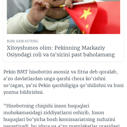
BUNI HAM KO'RING
Xitoyshunos olim: Pekinning Markaziy
Osiyodagi roli va ta'sirini past baholamang
Pekin BMT hisobotini asossiz va fitna deb qoralab,
a'zo davlatlardan unga qarshi chora ko'rishni
so'ragan, ya'ni Pekin qarshiligiga qo'shilishni va buni
yozma bildirishni.
"Hisobotning chiqishi inson huquqlari
muhokamasidagi ziddiyatlarni oshirib, Inson
huquqlari bo'yicha bosh komissariatning nufuzini
pasaytiradi, bu idora va a'zo mamlakatlar orasidagi