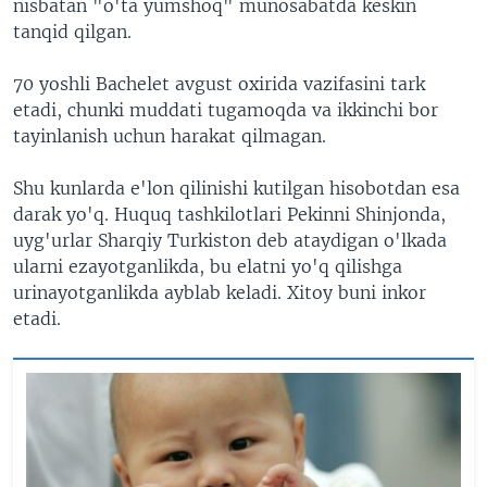
nisbatan "o'ta yumshoq" munosabatda keskin
tanqid qilgan.
70 yoshli Bachelet avgust oxirida vazifasini tark
etadi, chunki muddati tugamoqda va ikkinchi bor
tayinlanish uchun harakat qilmagan.
Shu kunlarda e'lon qilinishi kutilgan hisobotdan esa
darak yo'q. Huquq tashkilotlari Pekinni Shinjonda,
uyg'urlar Sharqiy Turkiston deb ataydigan o'lkada
ularni ezayotganlikda, bu elatni yo'q qilishga
urinayotganlikda ayblab keladi. Xitoy buni inkor
etadi.