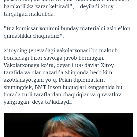
hamkorlikka zarar keltiradi", - deyiladi Xitoy
tarqatgan maktubda.
"Biz komissar xonimni bunday materialni aslo e'lon
qilmaslikka chaqiramiz".
Xitoyning Jenevadagi vakolatxonasi bu maktub
borasidagi biror savolga javob bermagan.
Vakolatxonaga ko'ra, deyarli 100 davlat Xitoy
tarafida va ular nazarida Shinjonda hech kim
azoblanayotgani yo'q. Pekin diplomatlari,
shuningdek, BMT Inson huquqlari kengashida bu
borada turli taraflardan chaqiriqlar va quvvatlov
yangragan, deya ta'kidlaydi.