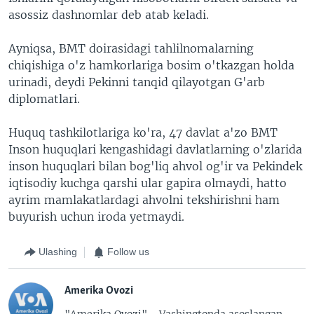
asossiz dashnomlar deb atab keladi.
Ayniqsa, BMT doirasidagi tahlilnomalarning
chiqishiga o'z hamkorlariga bosim o'tkazgan holda
urinadi, deydi Pekinni tanqid qilayotgan G'arb
diplomatlari.
Huquq tashkilotlariga ko'ra, 47 davlat a'zo BMT
Inson huquqlari kengashidagi davlatlarning o'zlarida
inson huquqlari bilan bog'liq ahvol og'ir va Pekindek
iqtisodiy kuchga qarshi ular gapira olmaydi, hatto
ayrim mamlakatlardagi ahvolni tekshirishni ham
buyurish uchun iroda yetmaydi.
Ulashing
Follow us
Amerika Ovozi
"Amerika Ovozi" - Vashingtonda asoslangan