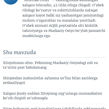
xalqaro teleradio, 45 tilda efirga chiqadi. O'zbek
tilidagi ko'rsatuv va eshittirishlarda nafaqat
xalqaro hayot balki siz yashayotgan jamiyatdagi
muhim o'zgarishlar va masalalar yoritiladi.
O'zbek xizmati AQSh poytaxtida olti kishilik
tahririyatga va Markaziy Osiyo bo'ylab jamoatchi
muxbirlarga ega.
Shu mavzuda
Xitoyshunos olim: Pekinning Markaziy Osiyodagi roli va
ta'sirini past baholamang
Shinjondan mahsulotlar aylanma yo’llar bilan xaridorga
yetkazilyapti
Xalqaro jinoiy suddan Xitoyning uyg'urlarga munosabatini
ko'rib chiqish so'ralmoqda
Xitoy hukumati ayol jurnalistlarga tahdidlarda ayblanmoqda