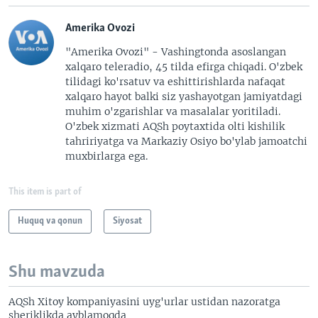
Amerika Ovozi
"Amerika Ovozi" - Vashingtonda asoslangan
xalqaro teleradio, 45 tilda efirga chiqadi. O'zbek
tilidagi ko'rsatuv va eshittirishlarda nafaqat
xalqaro hayot balki siz yashayotgan jamiyatdagi
muhim o'zgarishlar va masalalar yoritiladi.
O'zbek xizmati AQSh poytaxtida olti kishilik
tahririyatga va Markaziy Osiyo bo'ylab jamoatchi
muxbirlarga ega.
This item is part of
Huquq va qonun
Siyosat
Shu mavzuda
AQSh Xitoy kompaniyasini uyg'urlar ustidan nazoratga
sheriklikda ayblamoqda