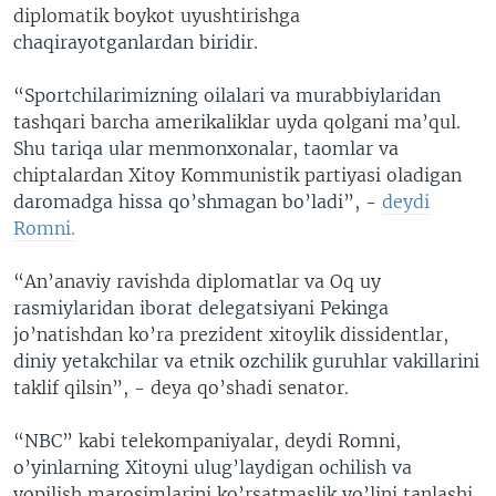
diplomatik boykot uyushtirishga
chaqirayotganlardan biridir.
“Sportchilarimizning oilalari va murabbiylaridan
tashqari barcha amerikaliklar uyda qolgani ma’qul.
Shu tariqa ular menmonxonalar, taomlar va
chiptalardan Xitoy Kommunistik partiyasi oladigan
daromadga hissa qo’shmagan bo’ladi”, -
deydi
Romni.
“An’anaviy ravishda diplomatlar va Oq uy
rasmiylaridan iborat delegatsiyani Pekinga
jo’natishdan ko’ra prezident xitoylik dissidentlar,
diniy yetakchilar va etnik ozchilik guruhlar vakillarini
taklif qilsin”, - deya qo’shadi senator.
“NBC” kabi telekompaniyalar, deydi Romni,
o’yinlarning Xitoyni ulug’laydigan ochilish va
yopilish marosimlarini ko’rsatmaslik yo’lini tanlashi