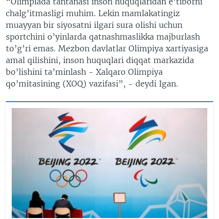
“Olimpiada tantanasi inson huquqlaridan e’tiborni
chalg’itmasligi muhim. Lekin mamlakatingiz
muayyan bir siyosatni ilgari sura olishi uchun
sportchini o’yinlarda qatnashmaslikka majburlash
to’g’ri emas. Mezbon davlatlar Olimpiya xartiyasiga
amal qilishini, inson huquqlari diqqat markazida
bo’lishini ta’minlash - Xalqaro Olimpiya
qo’mitasining (XOQ) vazifasi”, - deydi Igan.