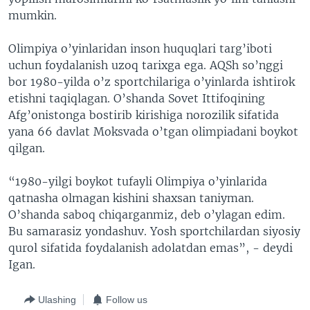
mumkin.
Olimpiya o’yinlaridan inson huquqlari targ’iboti
uchun foydalanish uzoq tarixga ega. AQSh so’nggi
bor 1980-yilda o’z sportchilariga o’yinlarda ishtirok
etishni taqiqlagan. O’shanda Sovet Ittifoqining
Afg’onistonga bostirib kirishiga norozilik sifatida
yana 66 davlat Moksvada o’tgan olimpiadani boykot
qilgan.
“1980-yilgi boykot tufayli Olimpiya o’yinlarida
qatnasha olmagan kishini shaxsan taniyman.
O’shanda saboq chiqarganmiz, deb o’ylagan edim.
Bu samarasiz yondashuv. Yosh sportchilardan siyosiy
qurol sifatida foydalanish adolatdan emas”, - deydi
Igan.
Ulashing
Follow us