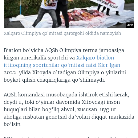
VIDEO
ODNOKLASSNIKI
XABARLAR SURATLARDA
TELEGRAM
TWITTER
Xalqaro Olimpiya qo'mitasi qarorgohi oldida namoyish
SOUNDCLOUD
VOA
Biatlon bo’yicha AQSh Olimpiya terma jamoasiga
kirgan amerikalik sportchi va
Xalqaro biatlon
ittifoqining sportchilar qo’mitasi raisi Kler Igan
2022-yilda Xitoyda o’tadigan Olimpiya o’yinlarini
boykot qilish chaqiriqlariga qo’shilmaydi.
AQSh komandasi musobaqada ishtirok etishi kerak,
deydi u, toki o’yinlar davomida Xitoydagi inson
huquqlari bilan bog’liq ahvol, xususan, uyg’ur
aholiga nisbatan genotsid da’volari diqqat markazida
bo’lsin.