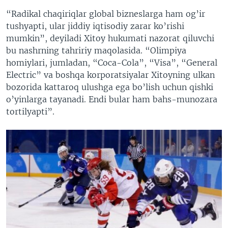
“Radikal chaqiriqlar global bizneslarga ham og’ir
tushyapti, ular jiddiy iqtisodiy zarar ko’rishi
mumkin”, deyiladi Xitoy hukumati nazorat qiluvchi
bu nashrning tahririy maqolasida. “Olimpiya
homiylari, jumladan, “Coca-Cola”, “Visa”, “General
Electric” va boshqa korporatsiyalar Xitoyning ulkan
bozorida kattaroq ulushga ega bo’lish uchun qishki
o’yinlarga tayanadi. Endi bular ham bahs-munozara
tortilyapti”.