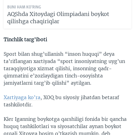
BUNI HAM KO'RING
AQShda Xitoydagi Olimpiadani boykot
qilishga chaqiriqlar
Tinchlik targ’iboti
Sport bilan shug’ullanish “inson huquqi” deya
ta’riflangan xartiyada “sport insoniyatning uyg’un
taraqqiyotiga xizmat qilishi, insonning qadr-
qimmatini e’zozlaydigan tinch-osoyishta
jamiyatlarni targ’ib qilishi” aytilgan.
Xartiyaga ko’ra
, XOQ bu siyosiy jihatdan betaraf
tashkilotdir.
Kler Iganning boykotga qarshiligi fonida bir qancha
huquq tashkilotlari va siyosatchilar aynan boykot
orqali Xitoyga bosim o’tkazish mumkin, deb