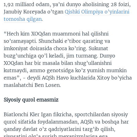
1,92 milliard odam, ya’ni dunyo aholisining 28 foizi,
Janubiy Koreyada o’tgan
Qishki Olimpiya o’yinlarini
tomosha qilgan
.
“Hech kim XOQdan muammoni hal qilishni
so’ramayapti. Shunchaki e’tibor qarating va
imkoniyat doirasida chora ko’ring. Sukunat
buzg’unchiga qo’l keladi, jim turmang. Dunyo
XOQdan har bir masala bilan shug’ullanishni
kutmaydi, ammo genotsidga ko’z yumish mumkin
emas”, - deydi AQSh Havo kuchlarida Xitoy bo’yicha
maslahatchi Ben Losen.
Siyosiy qurol emasmiz
Biatlonchi Kler Igan fikricha, sportchilardan siyosiy
qurol sifatida foydalanmasdan, AQSh va boshqa har
qanday davlat o’z qadriyatlarini targ’ib qilish,
siyosatini olg’a surish mexanizmlariga ega.