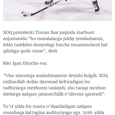
XOQ prezidenti Tomas Bax yaqinda matbuot
anjumanida “bu masalalarga jiddiy yondashamiz,
lekin tashkilot dunyodagi barcha muammolarni hal
qilishga qodir emas”, dedi.
Kler Igan fikricha esa:
“Ular siyosatga aralashmaymiz deyishi kulgili. XOQ
milliardlab dollar daromad keltiradigan bu
tadbirlarga mezbonni tanlaydi, shu tariqa mezbon
davlatga xalqaro jamoatchilik e’tiborini qaratadi”.
To’rt yilda bir marta o’tkaziladigan xalqaro
musobaqa kattagina auditoriyaga ega. 2018-yilda