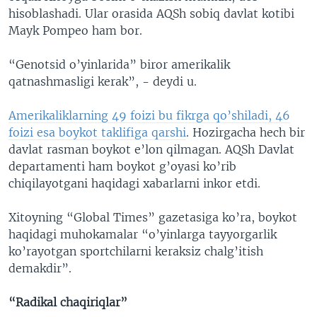
hisoblashadi. Ular orasida AQSh sobiq davlat kotibi
Mayk Pompeo ham bor.
“Genotsid o’yinlarida” biror amerikalik
qatnashmasligi kerak”, - deydi u.
Amerikaliklarning 49 foizi bu fikrga qo’shiladi, 46
foizi esa boykot taklifiga qarshi
. Hozirgacha hech bir
davlat rasman boykot e’lon qilmagan. AQSh Davlat
departamenti ham boykot g’oyasi ko’rib
chiqilayotgani haqidagi xabarlarni inkor etdi.
Xitoyning “Global Times” gazetasiga ko’ra, boykot
haqidagi muhokamalar “o’yinlarga tayyorgarlik
ko’rayotgan sportchilarni keraksiz chalg’itish
demakdir”.
“Radikal chaqiriqlar”