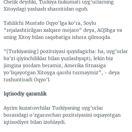
Chelik deydiki, Turkiya hukumati uyg’urlarning
Xitoydagi yashash sharoitidan ogoh.
Tahlilchi Mustafo Oqyo’lga ko’ra, Soylu
“rejalashtirilgan xalqaro mojaro” deya, AQShga va
uning Xitoy bilan raqobatiga ishora qilmoqda.
“[Turkiyaning] pozitsiyasi quyidagicha: ha, uyg’urlar
ba’zi qiyinchiliklar bilan yuzlashyapti, lekin biz
jimgina yordam beramiz, Amerika fitnasiga
yo’liqayotgan Xitoyga qarshi turmaymiz”, - deya
tushuntiradi Oqyo’l.
Iqtisodiy qaramlik
Ayrim kuzatuvchilar Turkiyaning uyg’urlar
borasidagi o’zgaruvchan pozitsiyasini oqsayotgan
iqtisodiyot bilan izohlaydi.