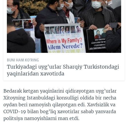
BUNI HAM KO'RING
Turkiyadagi uyg'urlar Sharqiy Turkistondagi
yaqinlaridan xavotirda
Bedarak ketgan yaqinlarini qidirayotgan uyg’urlar
Xitoyning Istanbuldagi konsulligi oldida bir necha
oydan beri namoyish qilayotgan edi. Xavfsizlik va
COVID-19 bilan bog’liq xavotirlar sabab yanvarda
politsiya namoyishlarni man etdi.