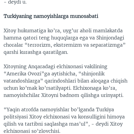
- deydi u.
Turki
yaning namoyishlarga munosabati
Xitoy hukumatiga ko’ra, uyg’ur aholi mamlakatda
hamma qatori teng huquqlarga ega va Shinjondagi
choralar “terrorizm, ekstremizm va separatizmga”
qarshi kurashga qaratilgan.
Xitoyning Anqaradagi elchixonasi vakilining
“Amerika Ovozi”ga aytishicha, “shinjonlik
vatandoshlarga” qarindoshlari bilan aloqaga chiqish
uchun ko’mak ko’rsatilyapti. Elchixonaga ko’ra,
namoyishchilar Xitoyni badnom qilishga urinyapti.
“Yaqin atrofda namoyishlar bo’lganda Turkiya
politsiyasi Xitoy elchixonasi va konsulligini himoya
qilish va tartibni saqlashga mas’ul”, - deydi Xitoy
elchixonasi so’zlovchisi.