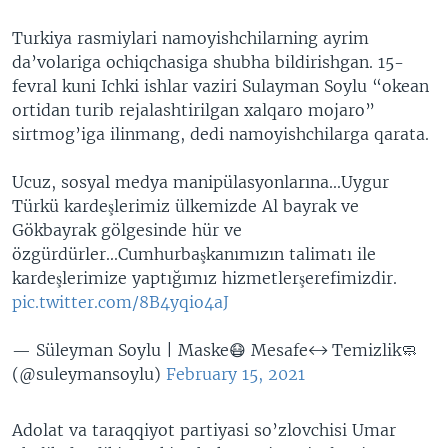
Turkiya rasmiylari namoyishchilarning ayrim
da’volariga ochiqchasiga shubha bildirishgan. 15-
fevral kuni Ichki ishlar vaziri Sulayman Soylu “okean
ortidan turib rejalashtirilgan xalqaro mojaro”
sirtmog’iga ilinmang, dedi namoyishchilarga qarata.
Ucuz, sosyal medya manipülasyonlarına...Uygur
Türkü kardeşlerimiz ülkemizde Al bayrak ve
Gökbayrak gölgesinde hür ve
özgürdürler...Cumhurbaşkanımızın talimatı ile
kardeşlerimize yaptığımız hizmetlerşerefimizdir.
pic.twitter.com/8B4yqio4aJ
— Süleyman Soylu | Maske😷 Mesafe↔️ Temizlik🧼
(@suleymansoylu)
February 15, 2021
Adolat va taraqqiyot partiyasi so’zlovchisi Umar