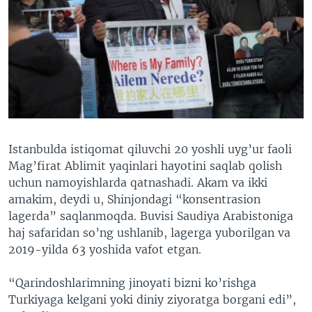
Istanbulda istiqomat qiluvchi 20 yoshli uyg’ur faoli
Mag’firat Ablimit yaqinlari hayotini saqlab qolish
uchun namoyishlarda qatnashadi. Akam va ikki
amakim, deydi u, Shinjondagi “konsentrasion
lagerda” saqlanmoqda. Buvisi Saudiya Arabistoniga
haj safaridan so’ng ushlanib, lagerga yuborilgan va
2019-yilda 63 yoshida vafot etgan.
“Qarindoshlarimning jinoyati bizni ko’rishga
Turkiyaga kelgani yoki diniy ziyoratga borgani edi”,