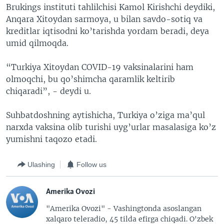
Brukings instituti tahlilchisi Kamol Kirishchi deydiki,
Anqara Xitoydan sarmoya, u bilan savdo-sotiq va
kreditlar iqtisodni ko’tarishda yordam beradi, deya
umid qilmoqda.
“Turkiya Xitoydan COVID-19 vaksinalarini ham
olmoqchi, bu qo’shimcha qaramlik keltirib
chiqaradi”, - deydi u.
Suhbatdoshning aytishicha, Turkiya o’ziga ma’qul
narxda vaksina olib turishi uyg’urlar masalasiga ko’z
yumishni taqozo etadi.
Ulashing
Follow us
Amerika Ovozi
"Amerika Ovozi" - Vashingtonda asoslangan
xalqaro teleradio, 45 tilda efirga chiqadi. O'zbek