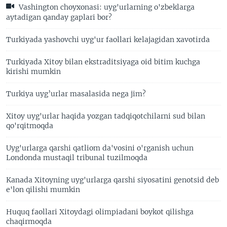
Vashington choyxonasi: uyg'urlarning o'zbeklarga
aytadigan qanday gaplari bor?
Turkiyada yashovchi uyg'ur faollari kelajagidan xavotirda
Turkiyada Xitoy bilan ekstraditsiyaga oid bitim kuchga
kirishi mumkin
Turkiya uyg’urlar masalasida nega jim?
Xitoy uyg'urlar haqida yozgan tadqiqotchilarni sud bilan
qo'rqitmoqda
Uyg'urlarga qarshi qatliom da'vosini o'rganish uchun
Londonda mustaqil tribunal tuzilmoqda
Kanada Xitoyning uyg'urlarga qarshi siyosatini genotsid deb
e'lon qilishi mumkin
Huquq faollari Xitoydagi olimpiadani boykot qilishga
chaqirmoqda