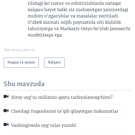
tilidagi ko'rsatuv va eshittirishlarda nafaqat
xalqaro hayot balki siz yashayotgan jamiyatdagi
muhim o'zgarishlar va masalalar yoritiladi.
O'zbek xizmati AQSh poytaxtida olti kishilik
tahririyatga va Markaziy Osiyo bo'ylab jamoatchi
muxbirlarga ega.
This item is part of
Huquq va qonun
Xalqaro
Shu mavzuda
Xitoy uyg’ur millatini qayta tarbiyalamoqchimi?
Chetdagi fuqarolarini ta’qib qilayotgan hukumatlar
Vashingtonda uyg'urlar yurishi