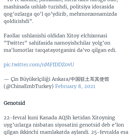
mashinada ushlab turishdi, politsiya idorasida
qog’ozlarga qo’l qo’ydirib, mehmonxonamizda
qoldirishdi”.
Faollar ushlanishi oldidan Xitoy elchixonasi
"Twitter" sahifasida namoyishchilar yolg'on
ma'lumotlar tarqatayotganini da'vo qilgan edi.
pic.twitter.com/nMFfDDZ0vU
— Çin Büyükelçiliği Ankara/中国驻土耳其使馆
(@ChinaEmbTurkey)
February 8, 2021
Genotsid
22-fevral kuni Kanada AQSh ketidan Xitoyning
uyg’urlarga nisbatan siyosatini genotsid deb e’lon
qilgan ikkinchi mamlakatda aylandi. 25-fevralda esa