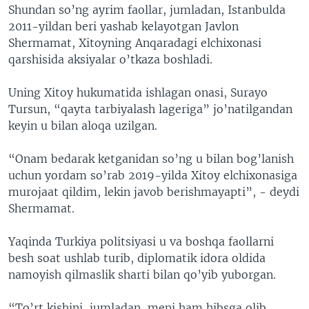
Shundan so’ng ayrim faollar, jumladan, Istanbulda
2011-yildan beri yashab kelayotgan Javlon
Shermamat, Xitoyning Anqaradagi elchixonasi
qarshisida aksiyalar o’tkaza boshladi.
Uning Xitoy hukumatida ishlagan onasi, Surayo
Tursun, “qayta tarbiyalash lageriga” jo’natilgandan
keyin u bilan aloqa uzilgan.
“Onam bedarak ketganidan so’ng u bilan bog’lanish
uchun yordam so’rab 2019-yilda Xitoy elchixonasiga
murojaat qildim, lekin javob berishmayapti”, - deydi
Shermamat.
Yaqinda Turkiya politsiyasi u va boshqa faollarni
besh soat ushlab turib, diplomatik idora oldida
namoyish qilmaslik sharti bilan qo’yib yuborgan.
“To’rt kishini, jumladan, meni ham hibsga olib,