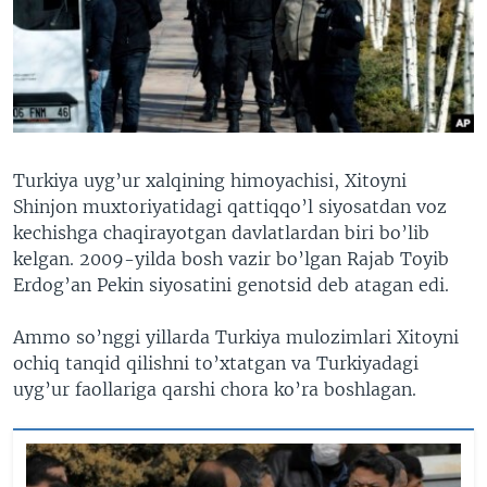
VIDEO
ODNOKLASSNIKI
XABARLAR SURATLARDA
TELEGRAM
TWITTER
SOUNDCLOUD
VOA
Turkiya uyg’ur xalqining himoyachisi, Xitoyni
Shinjon muxtoriyatidagi qattiqqo’l siyosatdan voz
kechishga chaqirayotgan davlatlardan biri bo’lib
kelgan. 2009-yilda bosh vazir bo’lgan Rajab Toyib
Erdog’an Pekin siyosatini genotsid deb atagan edi.
Ammo so’nggi yillarda Turkiya mulozimlari Xitoyni
ochiq tanqid qilishni to’xtatgan va Turkiyadagi
uyg’ur faollariga qarshi chora ko’ra boshlagan.