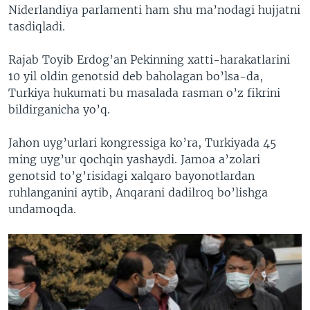
Niderlandiya parlamenti ham shu ma’nodagi hujjatni
tasdiqladi.
Rajab Toyib Erdog’an Pekinning xatti-harakatlarini
10 yil oldin genotsid deb baholagan bo’lsa-da,
Turkiya hukumati bu masalada rasman o’z fikrini
bildirganicha yo’q.
Jahon uyg’urlari kongressiga ko’ra, Turkiyada 45
ming uyg’ur qochqin yashaydi. Jamoa a’zolari
genotsid to’g’risidagi xalqaro bayonotlardan
ruhlanganini aytib, Anqarani dadilroq bo’lishga
undamoqda.