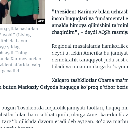
"Prezident Karimov bilan uchras
inson huquqlari va fundamental er
amalda himoya qilinishini ta'min
2003 yilda nashrdan
chaqirdim", - deydi AQSh rasmiys
Guvohi” (Living
kitobida Islom
Regional masalalarda hamkorlik o
997 yildagi
deydi u, lekin Amerika bu jamiya
ohlaydi. Uning
shanda Karimov undan
demokratik taraqqiyot juda sust 
ezident sifatida, xalq
biladi va muammolarga ko'z yu
’rganadi d
Xalqaro tashkilotlar Obama ma’m
a butun Markaziy Osiyoda huquqqa ko’proq e’tibor beri
 bugun Toshkentda fuqarolik jamiyati faollari, huquq hi
listlar bilan ham suhbat qurib, ularga Amerika erkinlik 
 targ’ib qilishda davom etadi deb aytgan. So'z va matbuo