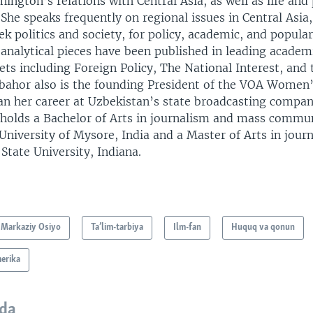
ington’s relations with Central Asia, as well as life and 
 She speaks frequently on regional issues in Central Asia,
k politics and society, for policy, academic, and popula
analytical pieces have been published in leading acade
ets including Foreign Policy, The National Interest, and 
bahor also is the founding President of the VOA Women’
an her career at Uzbekistan’s state broadcasting compan
 holds a Bachelor of Arts in journalism and mass commu
University of Mysore, India and a Master of Arts in jour
 State University, Indiana.
Markaziy Osiyo
Ta’lim-tarbiya
Ilm-fan
Huquq va qonun
erika
da