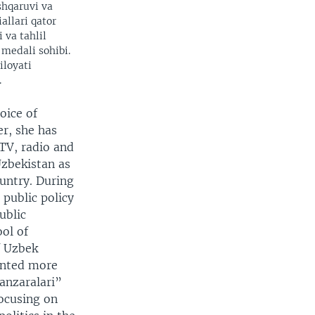
shqaruvi va
allari qator
 va tahlil
 medali sohibi.
iloyati
.
oice of
r, she has
 TV, radio and
Uzbekistan as
ountry. During
public policy
ublic
ol of
f Uzbek
ented more
anzaralari”
focusing on