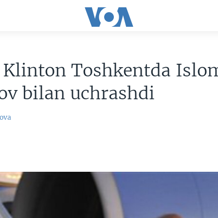
i Klinton Toshkentda Islo
v bilan uchrashdi
ova