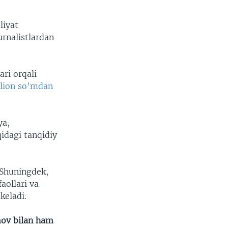
liyat
urnalistlardan
ri orqali
llion so’mdan
ya,
idagi tanqidiy
 Shuningdek,
aollari va
keladi.
mov bilan ham