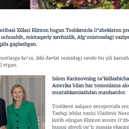
otibasi Xillari Klinton bugun Toshkentda O’zbekiston pr
uchrashib, mintaqaviy xavfsizlik, Afg’onistondagi vaziy
ida gaplashgan.
tlarga ko'ra, ikki davlat orasidagi savdo bu yili kamid
l etgan.
Islom Karimovning ta'kidlashicha
Amerika bilan har tomonlama alo
mustahkamlashdan manfaatdor.
Toshkent xalqaro aeroportida res
Tashqi ishlar vaziri Vladimir No
kutib olingan Klinton xonim O’zb
huquq ahvoli og'ir masala ekanini