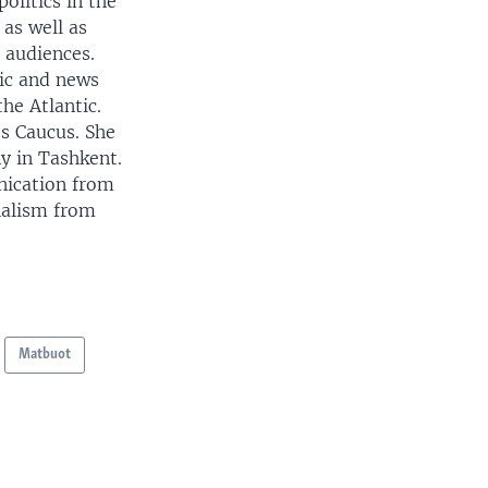
politics in the
 as well as
r audiences.
mic and news
the Atlantic.
s Caucus. She
y in Tashkent.
nication from
nalism from
Matbuot