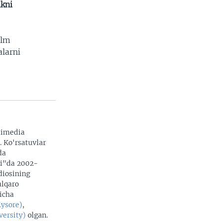
ikni
ilm
alarni
timedia
. Ko'rsatuvlar
da
zi"da 2002-
adiosining
alqaro
yicha
Mysore)
,
versity)
olgan.