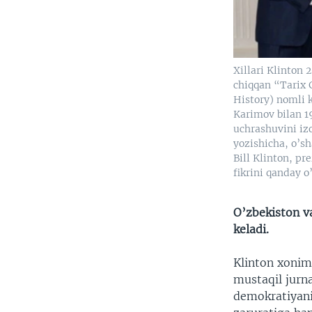
Xillari Klinton 
chiqqan “Tarix 
History) nomli 
Karimov bilan 1
uchrashuvini iz
yozishicha, o’
Bill Klinton, pr
fikrini qanday o
O’zbekiston v
keladi.
Klinton xonim
mustaqil jurna
demokratiyani