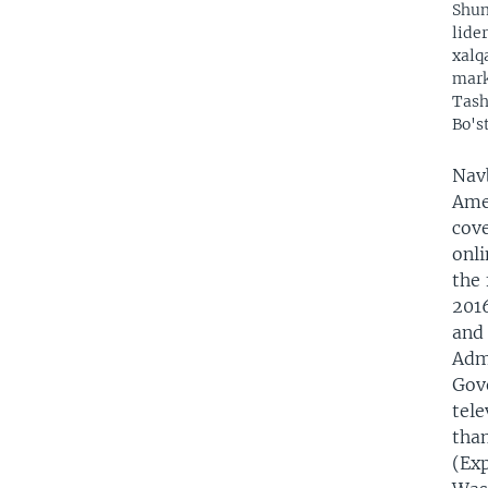
Shun
lide
xalq
mark
Tash
Bo's
Nav
Amer
cove
onli
the 
2016
and
Admi
Gov
tel
tha
(Exp