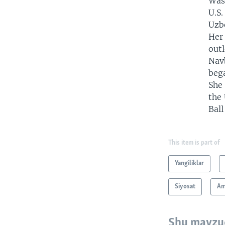
Wash
U.S.
Uzbe
Her 
outl
Nav
beg
She
the 
Ball
This item is part of
Yangiliklar
Siyosat
Am
Shu mavzu