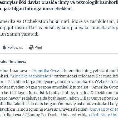
smiylar ikki davlat orasida ilmiy va texnologik hamkorl
a qaratilgan bitimga imzo chekkan.
Amerika va O'zbekiston hukumati, idora va tashkilotlar, 
dqiqot institutlari va xususiy kompaniyalar orasida aloq
hun zamin yaratadi.
Follow us
Print
bahor Imamova
bahor Imamova -
"Amerika Ovozi"
teleradiosining yetakchi mul
listi.
"Amerika Manzaralari"
turkumidagi teledasturlar muallifi
im etish bilan birga prodyuser, muxbir va muharrir. O'zbekiston
editatsiyadan o'tgan yagona amerikalik jurnalist. "Amerika Ovo
an beri ishlaydi. Jurnalistik faoliyatini 1996-yilda O'zbekiston r
qaro hayot" redaksiyasida boshlagan. Jahon Tillar Universiteti X
alistika fakultetida dars bergan. Ommaviy axborot vositalari bo'
lavrlikni Hindistonning Maysur Universitetidan
(University of 
strlikni esa AQShning Bol Davlat Universitetidan
(Ball State Uni