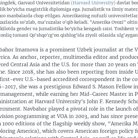
ingdek, Garvard Universitetidan
(Harvard University)
davlat bo
rlik bo'yicha magistrlik diplomiga ega. Jurnalistik va ilmiy materi
aro manbalarda chop etilgan. Amerikaning nufuzli universitetlari
azlarida so'zlab, ma'ruzalar o'qib keladi. "Amerika Ovozi" oltin
kilotda gender va jurnalistika bo'yicha kengash raisi. Toshkent v
tonliq tumani Qo'shqo'rg'on qishlog'ida ziyoli oilasida ulg'aygan
bahor Imamova is a prominent Uzbek journalist at the V
ica. As anchor, reporter, multimedia editor and produce
red Central Asia and the U.S. for more than 20 years on
ne. Since 2018, she has also been reporting from inside 
first-ever U.S.-based accredited correspondent in the c
-2017, she was a prestigious Edward S. Mason Fellow in 
 management, while earning her Mid-Career Master in P
nistration at Harvard University’s John F. Kennedy Scho
ernment. Navbahor played a pivotal role in the launch o
evision programming at VOA in 2003, and has since pres
n 1000 editions of the flagship weekly show, “Amerika M
loring America), which covers American foreign policy 