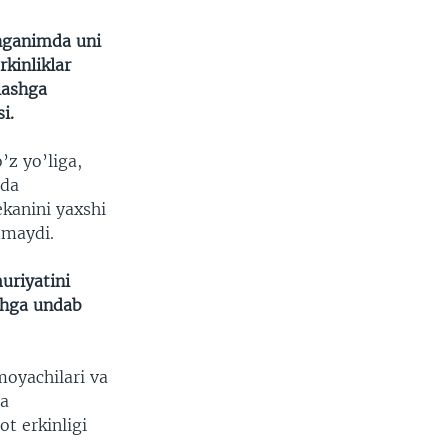
hganimda uni
kinliklar
lashga
i.
’z yo’liga,
tda
ekanini yaxshi
mmaydi.
uriyatini
shga undab
moyachilari va
va
t erkinligi