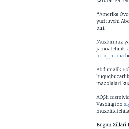
zaruratiga ha
“Amerika Ovo
yurituvchi Ab
biri.
Muxbirimiz ya
jamoatchilik x
ortiq jarima
be
Abdumalik Boba
huquqbuzarlik
maqolalari kuc
AQSh rasmiyla
Vashington
si
muxolifatchila
Bugun Xillari