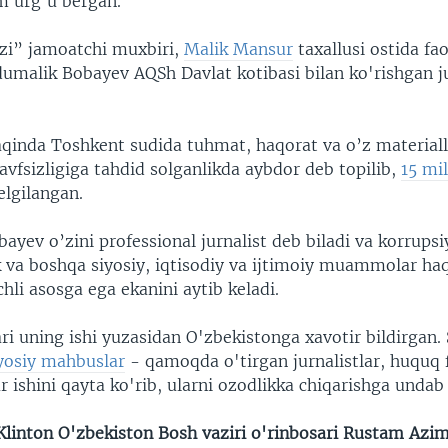
m urg'u bergan.
zi” jamoatchi muxbiri,
Malik Mansur
taxallusi ostida fao
dumalik Bobayev AQSh Davlat kotibasi bilan ko'rishgan j
qinda Toshkent sudida tuhmat, haqorat va o’z materialla
avfsizligiga tahdid solganlikda aybdor deb topilib,
15 mi
lgilangan.
yev o’zini professional jurnalist deb biladi va korrupsi
 va boshqa siyosiy, iqtisodiy va ijtimoiy muammolar haq
hli asosga ega ekanini aytib keladi.
ri uning ishi yuzasidan O'zbekistonga xavotir bildirgan.
yosiy mahbuslar
- qamoqda o'tirgan jurnalistlar, huquq f
r ishini qayta ko'rib, ularni ozodlikka chiqarishga undab 
 Klinton O'zbekiston Bosh vaziri o'rinbosari Rustam Azi