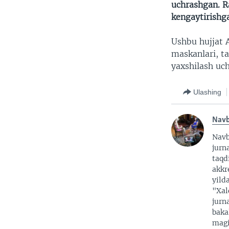
uchrashgan. Ra
kengaytirishg
Ushbu hujjat 
maskanlari, ta
yaxshilash uc
Ulashing
Nav
Nav
jurna
taqd
akkr
yild
"Xal
jurn
baka
magi