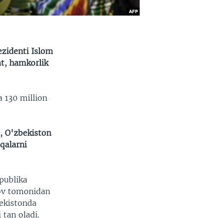
ezidenti Islom
at, hamkorlik
a 130 million
, O'zbekiston
qalarni
publika
rov tomonidan
ekistonda
 tan oladi.