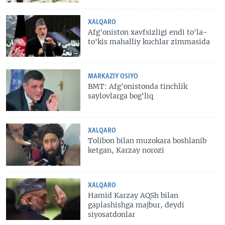
XALQARO
Afg'oniston xavfsizligi endi to'la-
to'kis mahalliy kuchlar zimmasida
MARKAZIY OSIYO
BMT: Afg'onistonda tinchlik
saylovlarga bog'liq
XALQARO
Tolibon bilan muzokara boshlanib
ketgan, Karzay norozi
XALQARO
Hamid Karzay AQSh bilan
gaplashishga majbur, deydi
siyosatdonlar