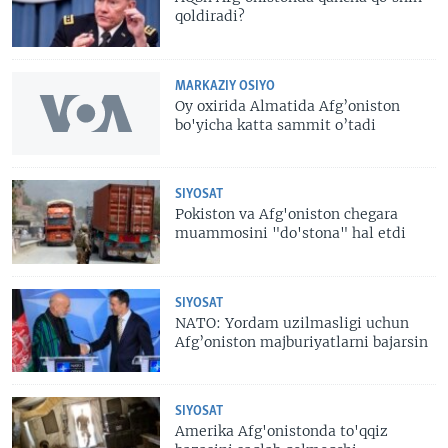
qoldiradi?
MARKAZIY OSIYO
Oy oxirida Almatida Afg’oniston
bo'yicha katta sammit o’tadi
SIYOSAT
Pokiston va Afg'oniston chegara
muammosini "do'stona" hal etdi
SIYOSAT
NATO: Yordam uzilmasligi uchun
Afg’oniston majburiyatlarni bajarsin
SIYOSAT
Amerika Afg'onistonda to'qqiz