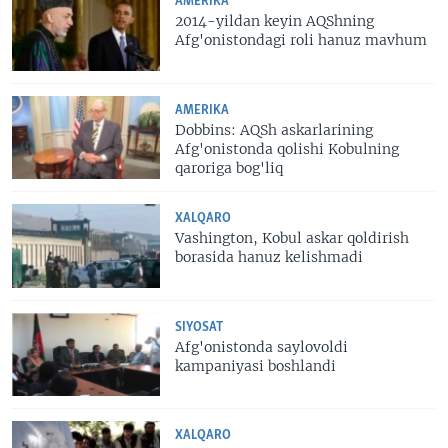
AMERIKA
2014-yildan keyin AQShning
Afg'onistondagi roli hanuz mavhum
AMERIKA
Dobbins: AQSh askarlarining
Afg'onistonda qolishi Kobulning
qaroriga bog'liq
XALQARO
Vashington, Kobul askar qoldirish
borasida hanuz kelishmadi
SIYOSAT
Afg'onistonda saylovoldi
kampaniyasi boshlandi
XALQARO