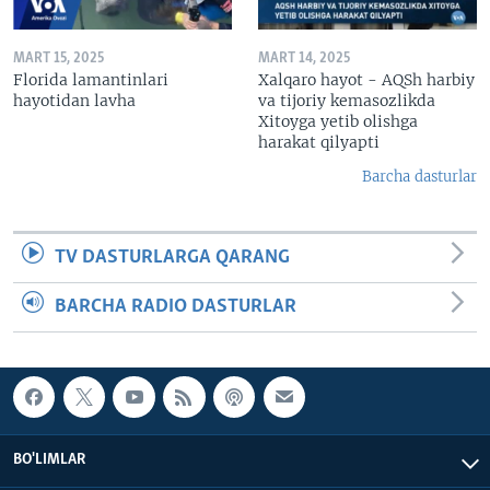
MART 15, 2025
MART 14, 2025
Florida lamantinlari
Xalqaro hayot - AQSh harbiy
hayotidan lavha
va tijoriy kemasozlikda
Xitoyga yetib olishga
harakat qilyapti
Barcha dasturlar
TV DASTURLARGA QARANG
BARCHA RADIO DASTURLAR
BO'LIMLAR