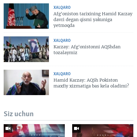
XALQARO
Afg'oniston tarixining Hamid Karzay
davri degan qismi yakuniga
yetmoqda
XALQARO
Karzay: Afg'onistonni AQShdan
tozalaymiz
XALQARO
Hamid Karzay: AQSh Pokiston
maxfiy xizmatiga bas kela oladimi?
Siz uchun