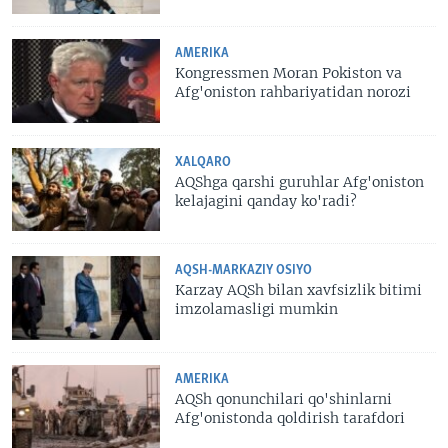
AMERIKA
Kongressmen Moran Pokiston va
Afg'oniston rahbariyatidan norozi
XALQARO
AQShga qarshi guruhlar Afg'oniston
kelajagini qanday ko'radi?
AQSH-MARKAZIY OSIYO
Karzay AQSh bilan xavfsizlik bitimi
imzolamasligi mumkin
AMERIKA
AQSh qonunchilari qo'shinlarni
Afg'onistonda qoldirish tarafdori