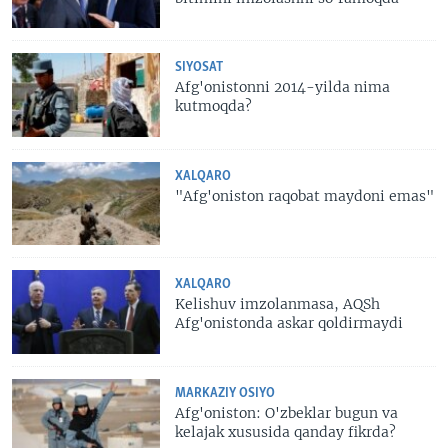
SIYOSAT
Afg'onistonni 2014-yilda nima
kutmoqda?
XALQARO
"Afg'oniston raqobat maydoni emas"
XALQARO
Kelishuv imzolanmasa, AQSh
Afg'onistonda askar qoldirmaydi
MARKAZIY OSIYO
Afg'oniston: O'zbeklar bugun va
kelajak xususida qanday fikrda?