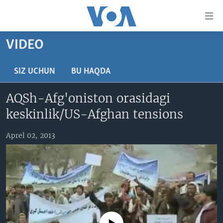
Bosh
sahifaga
boring
Boshiga
VIDEO
qayting
BOSH SAHIFA
Qidiruvga
AMERIKA
SIZ UCHUN
BU HAQDA
o'ting
MARKAZIY OSIYO
AQSh-Afg'oniston orasidagi
XALQARO
keskinlik/US-Afghan tensions
VATANDOSHLAR
Aprel 02, 2013
MULTIMEDIA
IJTIMOIY TARMOQLAR
AMERIKA MANZARALARI
INGLIZ TILI DARSLARI
XALQARO HAYOT
FACEBOOK
EDITORIAL
VASHINGTON CHOYXONASI
YOUTUBE
MOBIL-SALOM!
INSTAGRAM
Learning English