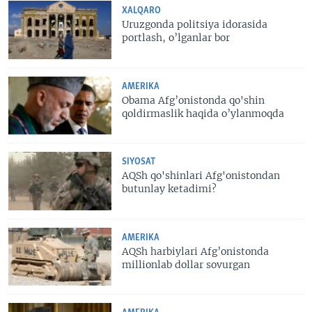
XALQARO
Uruzgonda politsiya idorasida
portlash, o’lganlar bor
AMERIKA
Obama Afg’onistonda qo'shin
qoldirmaslik haqida o’ylanmoqda
SIYOSAT
AQSh qo'shinlari Afg'onistondan
butunlay ketadimi?
AMERIKA
AQSh harbiylari Afg’onistonda
millionlab dollar sovurgan