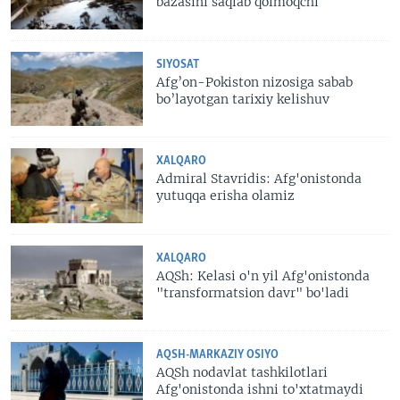
bazasini saqlab qolmoqchi
SIYOSAT
Afg’on-Pokiston nizosiga sabab
bo’layotgan tarixiy kelishuv
XALQARO
Admiral Stavridis: Afg'onistonda
yutuqqa erisha olamiz
XALQARO
AQSh: Kelasi o'n yil Afg'onistonda
"transformatsion davr" bo'ladi
AQSH-MARKAZIY OSIYO
AQSh nodavlat tashkilotlari
Afg'onistonda ishni to'xtatmaydi