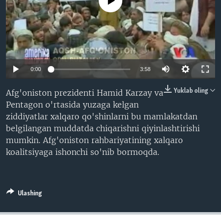
No media source currently available
VIDEO
ODNOKLASSNIKI
XABARLAR SURATLARDA
TELEGRAM
TWITTER
SOUNDCLOUD
VOA
0:00
3:58
Yuklab oling
Afg'oniston prezidenti Hamid Karzay va
Pentagon o'rtasida yuzaga kelgan
ziddiyatlar xalqaro qo'shinlarni bu mamlakatdan
belgilangan muddatda chiqarishni qiyinlashtirishi
mumkin. Afg'oniston rahbariyatining xalqaro
koalitsiyaga ishonchi so'nib bormoqda.
Ulashing