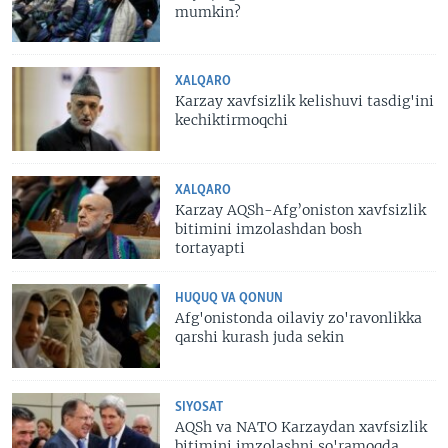
mumkin?
XALQARO
Karzay xavfsizlik kelishuvi tasdig'ini
kechiktirmoqchi
XALQARO
Karzay AQSh-Afg’oniston xavfsizlik
bitimini imzolashdan bosh
tortayapti
HUQUQ VA QONUN
Afg'onistonda oilaviy zo'ravonlikka
qarshi kurash juda sekin
SIYOSAT
AQSh va NATO Karzaydan xavfsizlik
bitimini imzolashni so'ramoqda