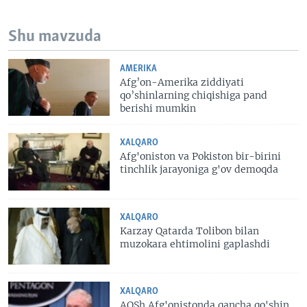
Shu mavzuda
AMERIKA
Afg’on-Amerika ziddiyati
qo’shinlarning chiqishiga pand
berishi mumkin
XALQARO
Afg'oniston va Pokiston bir-birini
tinchlik jarayoniga g'ov demoqda
XALQARO
Karzay Qatarda Tolibon bilan
muzokara ehtimolini gaplashdi
XALQARO
AQSh Afg'onistonda qancha qo'shin