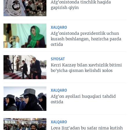
Afg'onistonda tinchlik haqida
gapirish qiyin
XALQARO
Afg’onistonda prezidentlik uchun
kurash boshlangan, hozircha parda
ortida
SIYOSAT
Kerri Karzay bilan xavfsizlik bitimi
bo'yicha qisman kelishdi xolos
XALQARO
Afg'on ayollari huquqlari tahdid
ostida
XALQARO
Loya Jirg'adan bu safar nima kutish