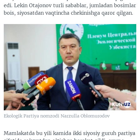
edi. Lekin Otajonov turli sabablar, jumladan bosimlar
bois, siyosatdan vaqtincha chekinishga qaror qilgan.
Ekologik Partiya nomzodi Narzulla Oblomurodov
Mamlakatda bu yili kamida ikki siyosiy guruh partiya