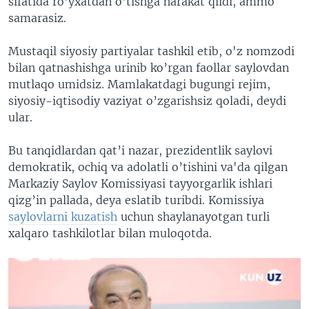
sifatida ro'yxatdan o'tishga harakat qildi, ammo
samarasiz.
Mustaqil siyosiy partiyalar tashkil etib, o'z nomzodi
bilan qatnashishga urinib ko’rgan faollar saylovdan
mutlaqo umidsiz. Mamlakatdagi bugungi rejim,
siyosiy-iqtisodiy vaziyat o’zgarishsiz qoladi, deydi
ular.
Bu tanqidlardan qat’i nazar, prezidentlik saylovi
demokratik, ochiq va adolatli o’tishini va'da qilgan
Markaziy Saylov Komissiyasi tayyorgarlik ishlari
qizg’in pallada, deya eslatib turibdi. Komissiya
saylovlarni kuzatish
uchun shaylanayotgan turli
xalqaro tashkilotlar bilan muloqotda.