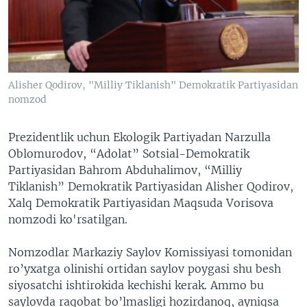
Alisher Qodirov, "Milliy Tiklanish" Demokratik Partiyasidan
nomzod
Prezidentlik uchun Ekologik Partiyadan Narzulla
Oblomurodov, “Adolat” Sotsial-Demokratik
Partiyasidan Bahrom Abduhalimov, “Milliy
Tiklanish” Demokratik Partiyasidan Alisher Qodirov,
Xalq Demokratik Partiyasidan Maqsuda Vorisova
nomzodi ko'rsatilgan.
Nomzodlar Markaziy Saylov Komissiyasi tomonidan
ro’yxatga olinishi ortidan saylov poygasi shu besh
siyosatchi ishtirokida kechishi kerak. Ammo bu
saylovda raqobat bo’lmasligi hozirdanoq, ayniqsa