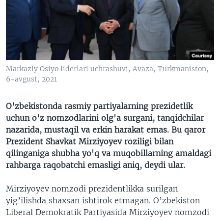
VIDEO
ODNOKLASSNIKI
XABARLAR SURATLARDA
TELEGRAM
TWITTER
SOUNDCLOUD
VOA
Markaziy Osiyo liderlari uchrashuvi, Avaza, Turkmaniston,
6-avgust, 2021
O'zbekistonda rasmiy partiyalarning prezidetlik
uchun o'z nomzodlarini olg'a surgani, tanqidchilar
nazarida, mustaqil va erkin harakat emas. Bu qaror
Prezident Shavkat Mirziyoyev roziligi bilan
qilinganiga shubha yo'q va muqobillarning amaldagi
rahbarga raqobatchi emasligi aniq, deydi ular.
Mirziyoyev nomzodi prezidentlikka surilgan
yig’ilishda shaxsan ishtirok etmagan. O’zbekiston
Liberal Demokratik Partiyasida Mirziyoyev nomzodi