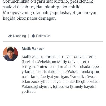
Qonunchilikka o’zgarishlar kiritilib, prezidentlik
saylovi dekabr oyidan oktabrga ko’chirildi.
Mirziyoyevning o'zi hali yaqinlashayotgan jarayon
haqida biror narsa demagan.
Ulashing
Follow us
Malik Mansur
Malik Mansur Toshkent Davlat Universitetini
(hozirda O'zbekiston Milliy Universiteti)
bitirgan. Professional jurnalist. Bu sohada 1990-
yilardan beri ishlab keladi. O'zbekistonda qator
nashrlarda faoliyat yuritgan. "Amerika Ovozi
bilan 2002-yildan buyon hamkorlik qilib keladi.
Vatandagi siyosat, iqtisod va ijtimoiy hayotni
yoritadi.