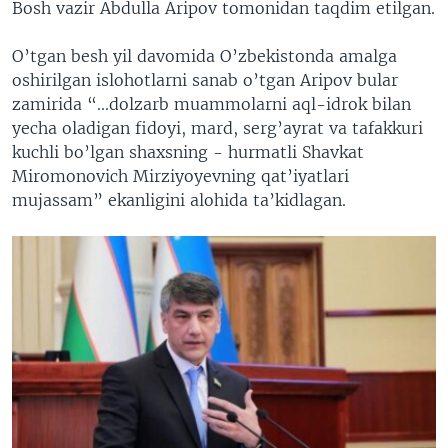
Bosh vazir Abdulla Aripov tomonidan taqdim etilgan.
O’tgan besh yil davomida O’zbekistonda amalga
oshirilgan islohotlarni sanab o’tgan Aripov bular
zamirida “...dolzarb muammolarni aql-idrok bilan
yecha oladigan fidoyi, mard, serg’ayrat va tafakkuri
kuchli bo’lgan shaxsning - hurmatli Shavkat
Miromonovich Mirziyoyevning qat’iyatlari
mujassam” ekanligini alohida ta’kidlagan.