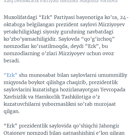
Xalq Demokratik Partiyasi nomzodi Maqsuda Vorisova
Muxolifatdagi “Erk” Partiyasi bayonotiga ko'ra, 24-
oktabrga belgilangan prezident saylovi Mirziyoyev
yetakchiligidagi siyosiy guruhning navbatdagi
ko’zbo’yamachiligidir. Saylovda “qo’g’irchoq”
nomzodlar ko’rsatilmoqda, deydi "Erk", bu
nomzodlarning o’zlari Mirziyoyev uchun ovoz
beradi.
“Erk”
shu munosabat bilan saylovlarni umummilliy
miqyosda boykot qilishga chaqirib, prezidentlik
saylovlarini kuzatishga hozirlanayotgan Yevropada
Xavfsizlik va Hamkorlik Tashkilotiga o’z
kuzatuvchilarni yubormaslikni so’rab murojaat
qilgan.
“Erk” prezidentlik saylovida qo’shiqchi Jahongir
Otajonov nomzodi bilan qatnashishini e’lon qilgan