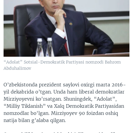
“Adolat” Sotsial-Demokratik Partiyasi nomzodi Bahrom
Abduhalimov
O’zbekistonda prezident saylovi oxirgi marta 2016-
yil dekabrida o’tgan. Unda ham liberal demokratlar
Mirziyoyevni ko'rsatgan. Shuningdek, “Adolat”,
“Milliy Tiklanish” va Xalq Demokratik Partiyasidan
nomzodlar bo'lgan. Mirziyoyev 90 foizdan oshiq
natija bilan g’alaba qilgan.