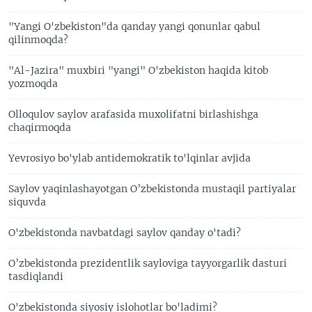
"Yangi O'zbekiston"da qanday yangi qonunlar qabul
qilinmoqda?
"Al-Jazira" muxbiri "yangi" O'zbekiston haqida kitob
yozmoqda
Olloqulov saylov arafasida muxolifatni birlashishga
chaqirmoqda
Yevrosiyo bo'ylab antidemokratik to'lqinlar avjida
Saylov yaqinlashayotgan O’zbekistonda mustaqil partiyalar
siquvda
O'zbekistonda navbatdagi saylov qanday o'tadi?
O’zbekistonda prezidentlik sayloviga tayyorgarlik dasturi
tasdiqlandi
O'zbekistonda siyosiy islohotlar bo'ladimi?