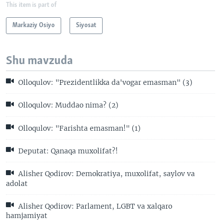
This item is part of
Markaziy Osiyo
Siyosat
Shu mavzuda
Olloqulov: "Prezidentlikka da'vogar emasman" (3)
Olloqulov: Muddao nima? (2)
Olloqulov: "Farishta emasman!" (1)
Deputat: Qanaqa muxolifat?!
Alisher Qodirov: Demokratiya, muxolifat, saylov va
adolat
Alisher Qodirov: Parlament, LGBT va xalqaro
hamjamiyat