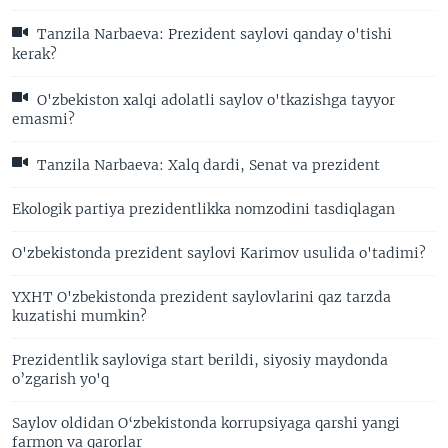
Tanzila Narbaeva: Prezident saylovi qanday o'tishi
kerak?
O'zbekiston xalqi adolatli saylov o'tkazishga tayyor
emasmi?
Tanzila Narbaeva: Xalq dardi, Senat va prezident
Ekologik partiya prezidentlikka nomzodini tasdiqlagan
O'zbekistonda prezident saylovi Karimov usulida o'tadimi?
YXHT O'zbekistonda prezident saylovlarini qaz tarzda
kuzatishi mumkin?
Prezidentlik sayloviga start berildi, siyosiy maydonda
o’zgarish yo'q
Saylov oldidan O‘zbekistonda korrupsiyaga qarshi yangi
farmon va qarorlar