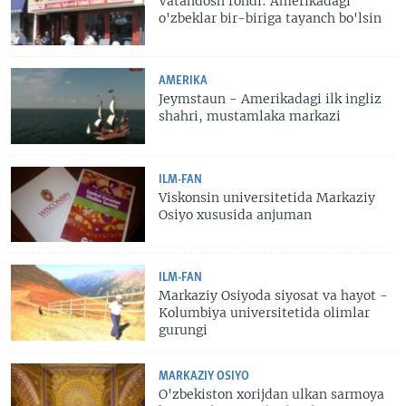
Vatandosh fondi: Amerikadagi
o'zbeklar bir-biriga tayanch bo'lsin
AMERIKA
Jeymstaun - Amerikadagi ilk ingliz
shahri, mustamlaka markazi
ILM-FAN
Viskonsin universitetida Markaziy
Osiyo xususida anjuman
ILM-FAN
Markaziy Osiyoda siyosat va hayot -
Kolumbiya universitetida olimlar
gurungi
MARKAZIY OSIYO
O'zbekiston xorijdan ulkan sarmoya