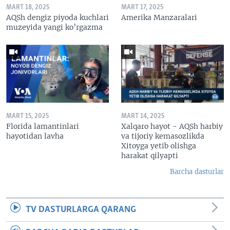
MART 18, 2025
MART 17, 2025
AQSh dengiz piyoda kuchlari
Amerika Manzaralari
muzeyida yangi ko’rgazma
MART 15, 2025
MART 14, 2025
Florida lamantinlari
Xalqaro hayot - AQSh harbiy
hayotidan lavha
va tijoriy kemasozlikda
Xitoyga yetib olishga
harakat qilyapti
Barcha dasturlar
TV DASTURLARGA QARANG