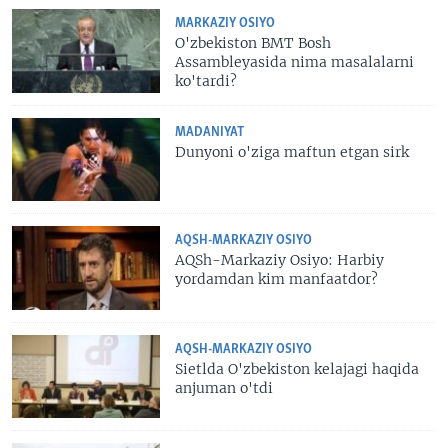
MARKAZIY OSIYO
O'zbekiston BMT Bosh
Assambleyasida nima masalalarni
ko'tardi?
MADANIYAT
Dunyoni o'ziga maftun etgan sirk
AQSH-MARKAZIY OSIYO
AQSh-Markaziy Osiyo: Harbiy
yordamdan kim manfaatdor?
AQSH-MARKAZIY OSIYO
Sietlda O'zbekiston kelajagi haqida
anjuman o'tdi