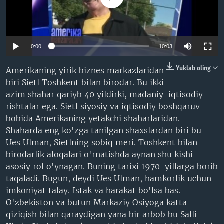
VIDEO
ODNOKLASSNIKI
XABARLAR SURATLARDA
TELEGRAM
TWITTER
0:00
10:03
SOUNDCLOUD
VOA
Yuklab oling
Amerikaning yirik biznes markazlaridan
biri Sietl Toshkent bilan birodar. Bu ikki
azim shahar qariyb 40 yildirki, madaniy-iqtisodiy
rishtalar ega. Sietl siyosiy va iqtisodiy boshqaruv
bobida Amerikaning yetakchi shaharlaridan.
Shaharda eng ko'zga tanilgan shaxslardan biri bu
Ues Ulman, Sietlning sobiq meri. Toshkent bilan
birodarlik aloqalari o'rnatishda aynan shu kishi
asosiy rol o'ynagan. Buning tarixi 1970-yillarga borib
taqaladi. Bugun, deydi Ues Ulman, hamkorlik uchun
imkoniyat talay. Istak va harakat bo'lsa bas.
O'zbekiston va butun Markaziy Osiyoga katta
qiziqish bilan qaraydigan yana bir arbob bu Salli