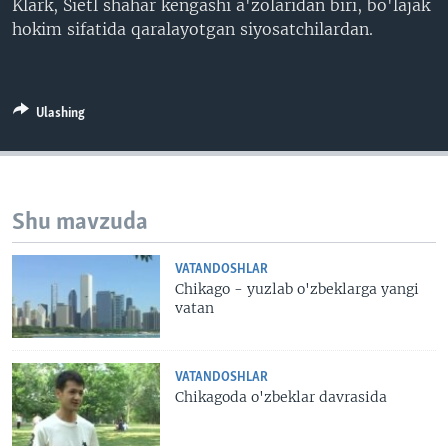
Klark, Sietl shahar kengashi a'zolaridan biri, bo'lajak
hokim sifatida qaralayotgan siyosatchilardan.
Ulashing
Shu mavzuda
VATANDOSHLAR
Chikago - yuzlab o'zbeklarga yangi
vatan
VATANDOSHLAR
Chikagoda o'zbeklar davrasida