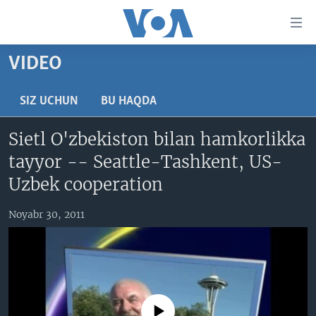
Bosh
sahifaga
boring
Boshiga
VIDEO
qayting
BOSH SAHIFA
Qidiruvga
AMERIKA
SIZ UCHUN
BU HAQDA
o'ting
MARKAZIY OSIYO
Sietl O'zbekiston bilan hamkorlikka
XALQARO
tayyor -- Seattle-Tashkent, US-
VATANDOSHLAR
Uzbek cooperation
MULTIMEDIA
Noyabr 30, 2011
IJTIMOIY TARMOQLAR
AMERIKA MANZARALARI
INGLIZ TILI DARSLARI
XALQARO HAYOT
FACEBOOK
EDITORIAL
VASHINGTON CHOYXONASI
YOUTUBE
MOBIL-SALOM!
INSTAGRAM
No media source currently available
Learning English