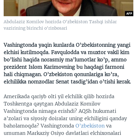
VIDEO
ODNOKLASSNIKI
XABARLAR SURATLARDA
TELEGRAM
Abdulaziz Komilov hozirda O'zbekiston Tashqi ishlar
TWITTER
vazirining birinchi o'rinbosari
SOUNDCLOUD
VOA
Vashingtonda yaqin kunlarda O’zbekistonning yangi
elchisi kutilmoqda. Favqulodda va muxtor vakil kim
bo’lishi haqida norasmiy ma’lumotlar ko’p, ammo
prezident Islom Karimovning bu haqdagi farmoni
hali chiqmagan. O’zbekiston qonunlariga ko’ra,
elchilikka nomzodlar Senat tasdig’idan o’tishi kerak.
Amerikada qariyb olti yil elchilik qilib hozirda
Toshkentga qaytgan Abdulaziz Komilov
Vashingtonda nimaga erishdi? AQSh hukumati
a’zolari va siyosiy doiralar uning elchiligini qanday
baholamoqda? Vashingtonda
O’zbekiston
va
umuman Markaziy Osiyo davlatlari elchixonalari