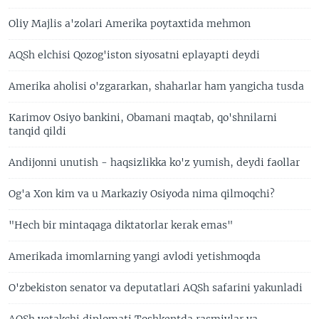
Oliy Majlis a'zolari Amerika poytaxtida mehmon
AQSh elchisi Qozog'iston siyosatni eplayapti deydi
Amerika aholisi o'zgararkan, shaharlar ham yangicha tusda
Karimov Osiyo bankini, Obamani maqtab, qo'shnilarni
tanqid qildi
Andijonni unutish - haqsizlikka ko'z yumish, deydi faollar
Og'a Xon kim va u Markaziy Osiyoda nima qilmoqchi?
"Hech bir mintaqaga diktatorlar kerak emas"
Amerikada imomlarning yangi avlodi yetishmoqda
O'zbekiston senator va deputatlari AQSh safarini yakunladi
AQSh yetakchi diplomati Toshkentda rasmiylar va