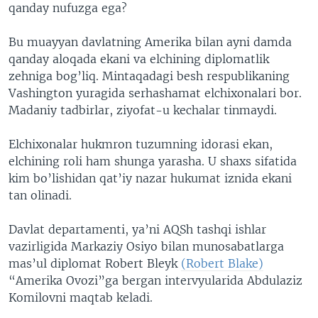
qanday nufuzga ega?
Bu muayyan davlatning Amerika bilan ayni damda
qanday aloqada ekani va elchining diplomatlik
zehniga bog’liq. Mintaqadagi besh respublikaning
Vashington yuragida serhashamat elchixonalari bor.
Madaniy tadbirlar, ziyofat-u kechalar tinmaydi.
Elchixonalar hukmron tuzumning idorasi ekan,
elchining roli ham shunga yarasha. U shaxs sifatida
kim bo’lishidan qat’iy nazar hukumat iznida ekani
tan olinadi.
Davlat departamenti, ya’ni AQSh tashqi ishlar
vazirligida Markaziy Osiyo bilan munosabatlarga
mas’ul diplomat Robert Bleyk
(Robert Blake)
“Amerika Ovozi”ga bergan intervyularida Abdulaziz
Komilovni maqtab keladi.