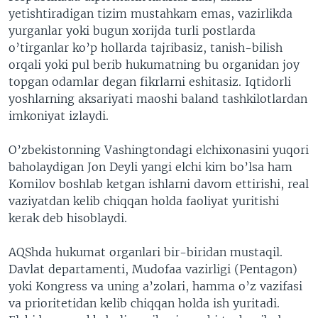
yetishtiradigan tizim mustahkam emas, vazirlikda
yurganlar yoki bugun xorijda turli postlarda
o’tirganlar ko’p hollarda tajribasiz, tanish-bilish
orqali yoki pul berib hukumatning bu organidan joy
topgan odamlar degan fikrlarni eshitasiz. Iqtidorli
yoshlarning aksariyati maoshi baland tashkilotlardan
imkoniyat izlaydi.
O’zbekistonning Vashingtondagi elchixonasini yuqori
baholaydigan Jon Deyli yangi elchi kim bo’lsa ham
Komilov boshlab ketgan ishlarni davom ettirishi, real
vaziyatdan kelib chiqqan holda faoliyat yuritishi
kerak deb hisoblaydi.
AQShda hukumat organlari bir-biridan mustaqil.
Davlat departamenti, Mudofaa vazirligi (Pentagon)
yoki Kongress va uning a’zolari, hamma o’z vazifasi
va prioritetidan kelib chiqqan holda ish yuritadi.