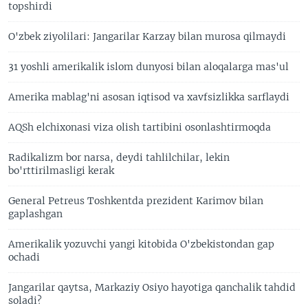
topshirdi
O'zbek ziyolilari: Jangarilar Karzay bilan murosa qilmaydi
31 yoshli amerikalik islom dunyosi bilan aloqalarga mas'ul
Amerika mablag'ni asosan iqtisod va xavfsizlikka sarflaydi
AQSh elchixonasi viza olish tartibini osonlashtirmoqda
Radikalizm bor narsa, deydi tahlilchilar, lekin
bo'rttirilmasligi kerak
General Petreus Toshkentda prezident Karimov bilan
gaplashgan
Amerikalik yozuvchi yangi kitobida O'zbekistondan gap
ochadi
Jangarilar qaytsa, Markaziy Osiyo hayotiga qanchalik tahdid
soladi?