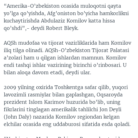
“Amerika-O’zbekiston orasida muloqotni qayta
yo’lga qo’yishda, Afg’oniston bo’yicha hamkorlikni
kuchaytirishda Abdulaziz Komilov katta hissa
qo’shdi”,- deydi Robert Bleyk.
AQSh mudofaa va tijorat vazirliklarida ham Komilov
iliq tilga olinadi. AQSh-O’zbekiston Tijorat Palatasi
a’zolari ham u qilgan ishlardan mamnun. Komilov
endi tashqi ishlar vazirining birinchi o’rinbosari. U
bilan aloqa davom etadi, deydi ular.
2009 yilning oxirida Toshkentga safar qilib, yuqori
lavozimli rasmiylar bilan gaplashgan, Oqsaroyda
prezident Islom Karimov huzurida bo’lib, uning
fikrlarini tinglagan amerikalik tahlilchi Jon Deyli
(John Daly) nazarida Komilov regiondan kelgan
elchilar orasida eng uddaburosi sifatida esda qoladi.