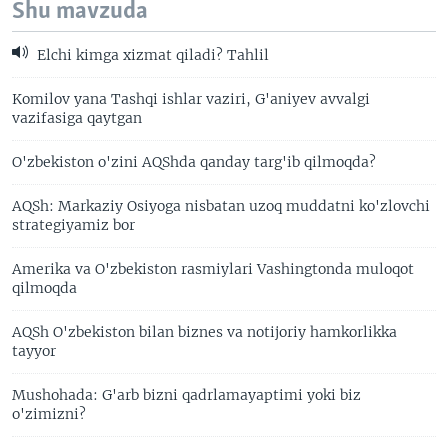
Shu mavzuda
Elchi kimga xizmat qiladi? Tahlil
Komilov yana Tashqi ishlar vaziri, G'aniyev avvalgi
vazifasiga qaytgan
O'zbekiston o'zini AQShda qanday targ'ib qilmoqda?
AQSh: Markaziy Osiyoga nisbatan uzoq muddatni ko'zlovchi
strategiyamiz bor
Amerika va O'zbekiston rasmiylari Vashingtonda muloqot
qilmoqda
AQSh O'zbekiston bilan biznes va notijoriy hamkorlikka
tayyor
Mushohada: G'arb bizni qadrlamayaptimi yoki biz
o'zimizni?