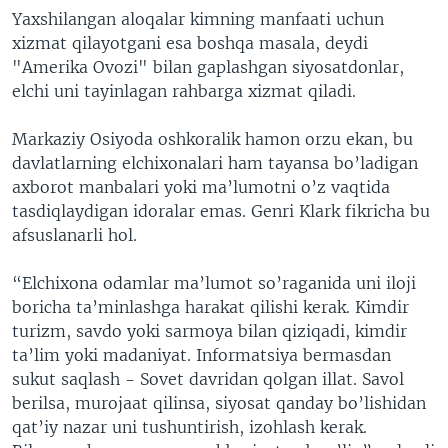
Yaxshilangan aloqalar kimning manfaati uchun
xizmat qilayotgani esa boshqa masala, deydi
"Amerika Ovozi" bilan gaplashgan siyosatdonlar,
elchi uni tayinlagan rahbarga xizmat qiladi.
Markaziy Osiyoda oshkoralik hamon orzu ekan, bu
davlatlarning elchixonalari ham tayansa bo’ladigan
axborot manbalari yoki ma’lumotni o’z vaqtida
tasdiqlaydigan idoralar emas. Genri Klark fikricha bu
afsuslanarli hol.
“Elchixona odamlar ma’lumot so’raganida uni iloji
boricha ta’minlashga harakat qilishi kerak. Kimdir
turizm, savdo yoki sarmoya bilan qiziqadi, kimdir
ta’lim yoki madaniyat. Informatsiya bermasdan
sukut saqlash - Sovet davridan qolgan illat. Savol
berilsa, murojaat qilinsa, siyosat qanday bo’lishidan
qat’iy nazar uni tushuntirish, izohlash kerak.