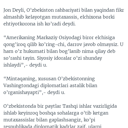
Jon Deyli, O’zbekiston rahbariyati bilan yaqindan fikr
almashib kelayotgan mutaxassis, elchixona borki
ehtiyotkorona ish ko’radi deydi.
“Amerikaning Markaziy Osiyodagi biror elchisiga
qong’iroq qilib ko’ring-chi, darrov javob olmaysiz. U
ham o’z hukumati bilan bog’lanib nima qilay deb
so’rashi tayin. Siyosiy idoralar o’zi shunday
ishlaydi”,- deydi u.
“Mintaqaning, xususan O’zbekistonning
Vashingtondagi diplomatlari astalik bilan
o’rganishayapti”,- deydi u.
O’zbekistonda bir paytlar Tashqi ishlar vazirligida
ishlab keyinroq boshqa sohalarga o’tib ketgan
mutaxassislar bilan gaplashsangiz, ko’pi
respublikada diplomatik kadrlar zaif, ularni