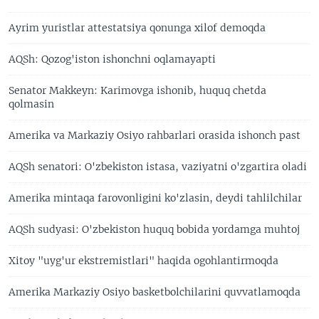
Ayrim yuristlar attestatsiya qonunga xilof demoqda
AQSh: Qozog'iston ishonchni oqlamayapti
Senator Makkeyn: Karimovga ishonib, huquq chetda
qolmasin
Amerika va Markaziy Osiyo rahbarlari orasida ishonch past
AQSh senatori: O'zbekiston istasa, vaziyatni o'zgartira oladi
Amerika mintaqa farovonligini ko'zlasin, deydi tahlilchilar
AQSh sudyasi: O'zbekiston huquq bobida yordamga muhtoj
Xitoy "uyg'ur ekstremistlari" haqida ogohlantirmoqda
Amerika Markaziy Osiyo basketbolchilarini quvvatlamoqda