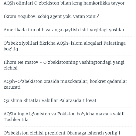
AQSh olimlari O'zbekiston bilan keng hamkorlikka tayyor
Ikrom Yoqubov: sobiq agent yoki vatan xoini?
Amerikada ilm olib vatanga qaytish ishtiyoqidagi yoshlar
O'zbek ziyolilari fikricha AQSh-islom aloqalari Falastinga
bog'liq
Ilhom Ne'matov - O'zbekistonning Vashingtondagi yangi
elchisi
AQSh-O'zbekiston orasida muzokaralar; konkret qadamlar
zarurati
Qo'shma Shtatlar Vakillar Palatasida tilovat
AQShning Afg'oniston va Pokiston bo'yicha maxsus vakili
Toshkentda
O'zbekiston elchisi prezident Obamaga ishonch yorlig'i