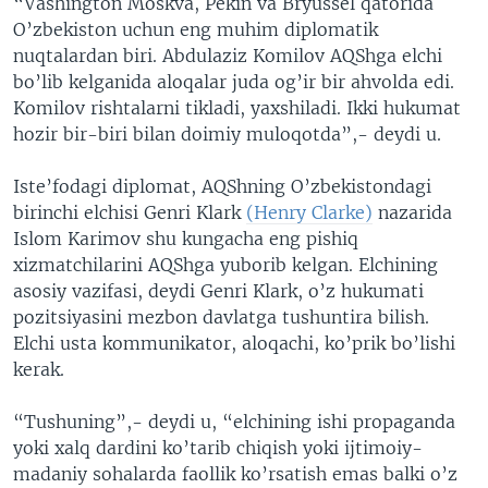
“Vashington Moskva, Pekin va Bryussel qatorida
O’zbekiston uchun eng muhim diplomatik
nuqtalardan biri. Abdulaziz Komilov AQShga elchi
bo’lib kelganida aloqalar juda og’ir bir ahvolda edi.
Komilov rishtalarni tikladi, yaxshiladi. Ikki hukumat
hozir bir-biri bilan doimiy muloqotda”,- deydi u.
Iste’fodagi diplomat, AQShning O’zbekistondagi
birinchi elchisi Genri Klark
(Henry Clarke)
nazarida
Islom Karimov shu kungacha eng pishiq
xizmatchilarini AQShga yuborib kelgan. Elchining
asosiy vazifasi, deydi Genri Klark, o’z hukumati
pozitsiyasini mezbon davlatga tushuntira bilish.
Elchi usta kommunikator, aloqachi, ko’prik bo’lishi
kerak.
“Tushuning”,- deydi u, “elchining ishi propaganda
yoki xalq dardini ko’tarib chiqish yoki ijtimoiy-
madaniy sohalarda faollik ko’rsatish emas balki o’z