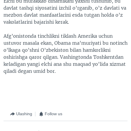
Elchi bu murakkab dinamikani yaxshi tushunib, bu
davlat tashqi siyosatini izchil o’rganib, o’z davlati va
mezbon davlat manfaatlarini esda tutgan holda o’z
vakolatlarini bajarishi kerak.
Afg’onistonda tinchlikni tiklash Amerika uchun
ustuvor masala ekan, Obama ma'muriyati bu notinch
o’lkaga qo’shni O’zbekiston bilan hamkorlikni
oshirishga qaror qilgan. Vashingtonda Toshkentdan
keladigan yangi elchi ana shu maqsad yo’lida xizmat
qiladi degan umid bor.
Ulashing
Follow us