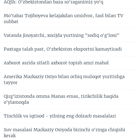
AQSh: O'zbekistondan baza so'raganimiz yo'q
Mo'tabar Tojiboyeva kelajakdan umidvor, faol bilan TV
suhbat
Vatanda jinoyatchi, xorijda yurtining "sodiq o'g'loni"
Paxtaga talab past, O'zbekiston eksportni kamaytiradi
Axborot asrida sifatli axborot topish amri mahol
Amerika Markaziy Osiyo bilan ochiq muloqot yuritishga
tayyor
Qirg'izistonda omma Manas emas, tirikchilik haqida
o'ylamoqda
Tinchlik va iqtisod - yilning eng dolzarb masalalari
Suv masalasi Markaziy Osiyoda birinchi o'ringa chiqishi
kerak