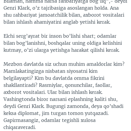
Bilaman, hamma narsa rahbariyatga bog’liq”,- deydi
Genri Klark, o’z tajribasiga asoslangan holda. Ana
shu rahbariyat jamoatchilik bilan, axborot vositalari
bilan ishlash ahamiyatini anglab yetishi kerak.
Elchi serg’ayrat bir inson bo’lishi shart; odamlar
bilan bog’lanishni, boshqalar uning oldiga kelishini
kutmay, o’zi ularga yetishga harakat qilishi kerak.
Mezbon davlatda siz uchun muhim amaldorlar kim?
Mamlakatingizga nisbatan siyosatni kim
belgilayapti? Kim bu davlatda omma fikrini
shakllantiradi? Rasmiylar, qonunchilar, faollar,
axborot vositalari. Ular bilan ishlash kerak.
Vashingtonda biror narsani eplashning kaliti shu,
deydi Genri Klark. Bugungi zamonda, deya qo’shadi
keksa diplomat, jim turgan tomon yutqazadi.
Gapirmasangiz, odamlar tegishli xulosa
chiqaraveradi.