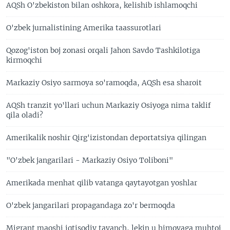
AQSh O'zbekiston bilan oshkora, kelishib ishlamoqchi
O'zbek jurnalistining Amerika taassurotlari
Qozog'iston boj zonasi orqali Jahon Savdo Tashkilotiga
kirmoqchi
Markaziy Osiyo sarmoya so'ramoqda, AQSh esa sharoit
AQSh tranzit yo'llari uchun Markaziy Osiyoga nima taklif
qila oladi?
Amerikalik noshir Qirg'izistondan deportatsiya qilingan
"O'zbek jangarilari - Markaziy Osiyo Toliboni"
Amerikada menhat qilib vatanga qaytayotgan yoshlar
O'zbek jangarilari propagandaga zo'r bermoqda
Migrant maoshi iqtisodiy tayanch, lekin u himoyaga muhtoj