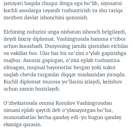
jamiyati haqida chuqur ilmga ega bo’lib, siyosatni
kuchli asoslarga tayanib tushuntirish va shu tariqa
mezbon davlat ishonchini qozonish.
Elchining nufuzini unga nisbatan ishonch belgilaydi,
deydi faxriy diplomat. Vashingtonda hamma e’tibor
uchun kurashadi. Dunyoning jamiki qismidan elchilar
va vakillar bor. Ular har bir so’zini o’ylab gapirishga
majbur. Asossiz gapirgan, o’zini eplab tushuntira
olmagan, mujmal bayonotlar bergan yoki sukut
saqlab chetda turganlar diqqat markazidan yiroqda.
Kuchli diplomat murosa yo’llarini izlaydi, kelishuv
uchun zamin hozirlaydi.
O’zbekistonda omma Komilov Vashingtondan
nimani eplab qaytdi deb o’ylanayotgan bo’lsa,
munosabatlar kecha qanday edi-yu bugun qanday
ekaniga qarasin.