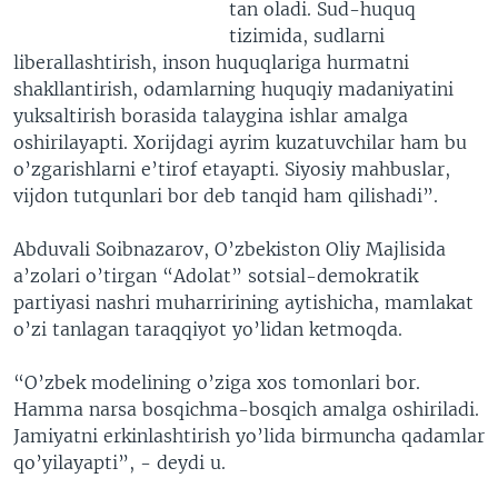
tan oladi. Sud-huquq
tizimida, sudlarni
liberallashtirish, inson huquqlariga hurmatni
shakllantirish, odamlarning huquqiy madaniyatini
yuksaltirish borasida talaygina ishlar amalga
oshirilayapti. Xorijdagi ayrim kuzatuvchilar ham bu
o’zgarishlarni e’tirof etayapti. Siyosiy mahbuslar,
vijdon tutqunlari bor deb tanqid ham qilishadi”.
Abduvali Soibnazarov, O’zbekiston Oliy Majlisida
a’zolari o’tirgan “Adolat” sotsial-demokratik
partiyasi nashri muharririning aytishicha, mamlakat
o’zi tanlagan taraqqiyot yo’lidan ketmoqda.
“O’zbek modelining o’ziga xos tomonlari bor.
Hamma narsa bosqichma-bosqich amalga oshiriladi.
Jamiyatni erkinlashtirish yo’lida birmuncha qadamlar
qo’yilayapti”, - deydi u.