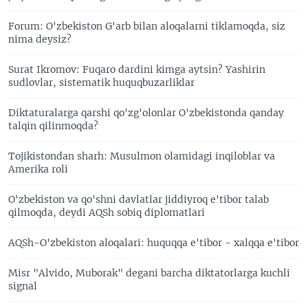
Forum: O'zbekiston G'arb bilan aloqalarni tiklamoqda, siz
nima deysiz?
Surat Ikromov: Fuqaro dardini kimga aytsin? Yashirin
sudlovlar, sistematik huquqbuzarliklar
Diktaturalarga qarshi qo'zg'olonlar O'zbekistonda qanday
talqin qilinmoqda?
Tojikistondan sharh: Musulmon olamidagi inqiloblar va
Amerika roli
O'zbekiston va qo'shni davlatlar jiddiyroq e'tibor talab
qilmoqda, deydi AQSh sobiq diplomatlari
AQSh-O'zbekiston aloqalari: huquqqa e'tibor - xalqqa e'tibor
Misr "Alvido, Muborak" degani barcha diktatorlarga kuchli
signal