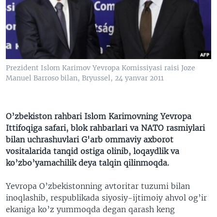
VIDEO
ODNOKLASSNIKI
XABARLAR SURATLARDA
TELEGRAM
TWITTER
SOUNDCLOUD
VOA
Prezident Islom Karimov Yevropa Komissiyasi raisi Joze
Manuel Barroso bilan, Bryussel, 24 yanvar 2011
O’zbekiston rahbari Islom Karimovning Yevropa
Ittifoqiga safari, blok rahbarlari va NATO rasmiylari
bilan uchrashuvlari G'arb ommaviy axborot
vositalarida tanqid ostiga olinib, loqaydlik va
ko’zbo’yamachilik deya talqin qilinmoqda.
Yevropa O’zbekistonning avtoritar tuzumi bilan
inoqlashib, respublikada siyosiy-ijtimoiy ahvol og’ir
ekaniga ko’z yummoqda degan qarash keng