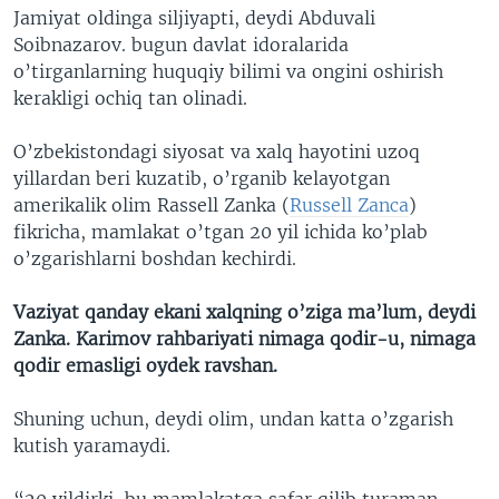
Jamiyat oldinga siljiyapti, deydi Abduvali
Soibnazarov. bugun davlat idoralarida
o’tirganlarning huquqiy bilimi va ongini oshirish
kerakligi ochiq tan olinadi.
O’zbekistondagi siyosat va xalq hayotini uzoq
yillardan beri kuzatib, o’rganib kelayotgan
amerikalik olim Rassell Zanka (
Russell Zanca
)
fikricha, mamlakat o’tgan 20 yil ichida ko’plab
o’zgarishlarni boshdan kechirdi.
Vaziyat qanday ekani xalqning o’ziga ma’lum, deydi
Zanka. Karimov rahbariyati nimaga qodir-u, nimaga
qodir emasligi oydek ravshan.
Shuning uchun, deydi olim, undan katta o’zgarish
kutish yaramaydi.
“20 yildirki, bu mamlakatga safar qilib turaman.