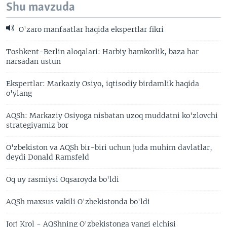
Shu mavzuda
O'zaro manfaatlar haqida ekspertlar fikri
Toshkent-Berlin aloqalari: Harbiy hamkorlik, baza har
narsadan ustun
Ekspertlar: Markaziy Osiyo, iqtisodiy birdamlik haqida
o'ylang
AQSh: Markaziy Osiyoga nisbatan uzoq muddatni ko'zlovchi
strategiyamiz bor
O'zbekiston va AQSh bir-biri uchun juda muhim davlatlar,
deydi Donald Ramsfeld
Oq uy rasmiysi Oqsaroyda bo'ldi
AQSh maxsus vakili O'zbekistonda bo'ldi
Jorj Krol - AQShning O'zbekistonga yangi elchisi