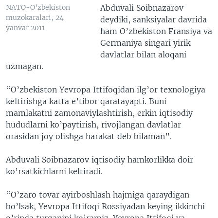
Abduvali Soibnazarov
NATO-O'zbekiston
muzokaralari, 24
deydiki, sanksiyalar davrida
yanvar 2011
ham O’zbekiston Fransiya va
Germaniya singari yirik
davlatlar bilan aloqani
uzmagan.
“O’zbekiston Yevropa Ittifoqidan ilg’or texnologiya
keltirishga katta e’tibor qaratayapti. Buni
mamlakatni zamonaviylashtirish, erkin iqtisodiy
hududlarni ko’paytirish, rivojlangan davlatlar
orasidan joy olishga harakat deb bilaman”.
Abduvali Soibnazarov iqtisodiy hamkorlikka doir
ko’rsatkichlarni keltiradi.
“O’zaro tovar ayirboshlash hajmiga qaraydigan
bo’lsak, Yevropa Ittifoqi Rossiyadan keying ikkinchi
o’rinda turganini ko’ramiz. Yevropa Ittifoqi va