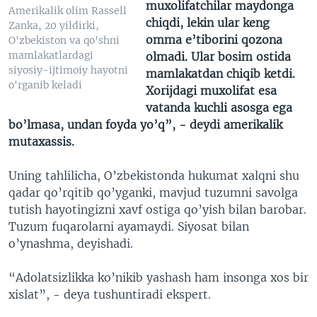
muxolifatchilar maydonga
Amerikalik olim Rassell
chiqdi, lekin ular keng
Zanka, 20 yildirki,
omma e’tiborini qozona
O'zbekiston va qo'shni
mamlakatlardagi
olmadi. Ular bosim ostida
siyosiy-ijtimoiy hayotni
mamlakatdan chiqib ketdi.
o'rganib keladi
Xorijdagi muxolifat esa
vatanda kuchli asosga ega
bo’lmasa, undan foyda yo’q”, - deydi amerikalik
mutaxassis.
Uning tahlilicha, O’zbekistonda hukumat xalqni shu
qadar qo’rqitib qo’yganki, mavjud tuzumni savolga
tutish hayotingizni xavf ostiga qo’yish bilan barobar.
Tuzum fuqarolarni ayamaydi. Siyosat bilan
o’ynashma, deyishadi.
“Adolatsizlikka ko’nikib yashash ham insonga xos bir
xislat”, - deya tushuntiradi ekspert.