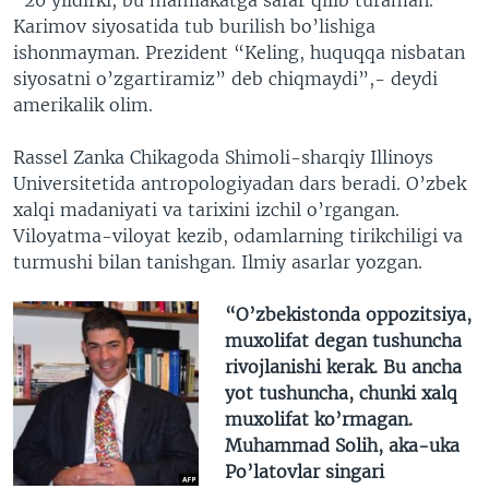
Karimov siyosatida tub burilish bo’lishiga
ishonmayman. Prezident “Keling, huquqqa nisbatan
siyosatni o’zgartiramiz” deb chiqmaydi”,- deydi
amerikalik olim.
Rassel Zanka Chikagoda Shimoli-sharqiy Illinoys
Universitetida antropologiyadan dars beradi. O’zbek
xalqi madaniyati va tarixini izchil o’rgangan.
Viloyatma-viloyat kezib, odamlarning tirikchiligi va
turmushi bilan tanishgan. Ilmiy asarlar yozgan.
“O’zbekistonda oppozitsiya,
muxolifat degan tushuncha
rivojlanishi kerak. Bu ancha
yot tushuncha, chunki xalq
muxolifat ko’rmagan.
Muhammad Solih, aka-uka
Po’latovlar singari