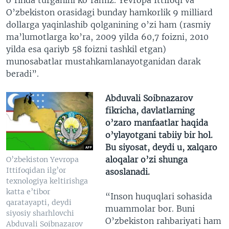
O’zbekiston orasidagi bunday hamkorlik 9 milliard
dollarga yaqinlashib qolganining o’zi ham (rasmiy
ma’lumotlarga ko’ra, 2009 yilda 60,7 foizni, 2010
yilda esa qariyb 58 foizni tashkil etgan)
munosabatlar mustahkamlanayotganidan darak
beradi”.
Abduvali Soibnazarov
fikricha, davlatlarning
o’zaro manfaatlar haqida
o’ylayotgani tabiiy bir hol.
Bu siyosat, deydi u, xalqaro
aloqalar o’zi shunga
O’zbekiston Yevropa
Ittifoqidan ilg’or
asoslanadi.
texnologiya keltirishga
katta e’tibor
“Inson huquqlari sohasida
qaratayapti, deydi
muammolar bor. Buni
siyosiy sharhlovchi
O’zbekiston rahbariyati ham
Abduvali Soibnazarov