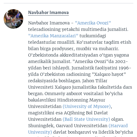
Navbahor Imamova
Navbahor Imamova -
"Amerika Ovozi"
teleradiosining yetakchi multimedia jurnalisti.
"Amerika Manzaralari"
turkumidagi
teledasturlar muallifi. Ko'rsatuvlar taqdim etish
bilan birga prodyuser, muxbir va muharrir.
O'zbekistonda akkreditatsiyadan o'tgan yagona
amerikalik jurnalist. "Amerika Ovozi"da 2002-
yildan beri ishlaydi. Jurnalistik faoliyatini 1996-
yilda O'zbekiston radiosining "Xalqaro hayot"
redaksiyasida boshlagan. Jahon Tillar
Universiteti Xalqaro jurnalistika fakultetida dars
bergan. Ommaviy axborot vositalari bo'yicha
bakalavrlikni Hindistonning Maysur
Universitetidan
(University of Mysore)
,
magistrlikni esa AQShning Bol Davlat
Universitetidan
(Ball State University)
olgan.
Shuningdek, Garvard Universitetidan
(Harvard
University)
davlat boshqaruvi va liderlik bo'yicha