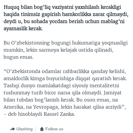
Huquq bilan bog’liq vaziyatni yaxshilash kerakligi
haqida tinimsiz gapirish hamkorlikka zarar qilmaydi,
deydi u, bu sohada yordam berish uchun mablag’ni
ayamaslik kerak.
Bu O’zbekistonning bugungi hukumatiga yoqmasligi
mumkin, lekin sarmoya kelajak ustida qilinadi,
bugun emas.
“O’zbekistonda odamlar rahbarlikka qanday kelishi,
amaldorlik kimga buyurishiga diqqat qaratish kerak.
Tashqi dunyo mamlakatdagi siyosiy mentalitetni
tushunmay turib biror narsa qila olmaydi. Jamiyat
bilan tubdan bog’lanish kerak. Bu oson emas, na
Amerika, na Yevropaga, lekin harakat qilsa arziydi”,
- deb hisoblaydi Rassel Zanka.
Ulashing
Follow us