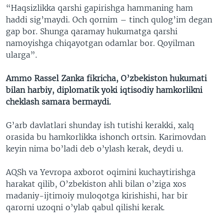
“Haqsizlikka qarshi gapirishga hammaning ham
haddi sig’maydi. Och qornim – tinch qulog’im degan
gap bor. Shunga qaramay hukumatga qarshi
namoyishga chiqayotgan odamlar bor. Qoyilman
ularga”.
Ammo Rassel Zanka fikricha, O’zbekiston hukumati
bilan harbiy, diplomatik yoki iqtisodiy hamkorlikni
cheklash samara bermaydi.
G’arb davlatlari shunday ish tutishi kerakki, xalq
orasida bu hamkorlikka ishonch ortsin. Karimovdan
keyin nima bo’ladi deb o’ylash kerak, deydi u.
AQSh va Yevropa axborot oqimini kuchaytirishga
harakat qilib, O’zbekiston ahli bilan o’ziga xos
madaniy-ijtimoiy muloqotga kirishishi, har bir
qarorni uzoqni o’ylab qabul qilishi kerak.