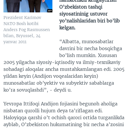
O’zbekiston tashqi
siyosatininig ustuvor
Prezident Karimov
yo’nalishlaridan biri bo’lib
NATO Bosh kotibi
kelgan.
Anders Fog Rasmussen
bilan, Bryussel, 24
“Albatta, munosabatlar
yanvar 2011
davrini bir necha bosqichga
bo’lish mumkin. Xususan
2005 yilgacha siyosiy-iqtisodiy va ilmiy-texnikaviy
sohadagi aloqalar ancha mustahkamlangan edi. 2005
yildan keyin (Andijon voqealaridan keyin)
munosabatlar ob’yektiv va subyektiv sabablarga
ko’ra sovuqlashdi”, - deydi u.
Yevropa Ittifoqi Andijon fojiasini begunoh aholiga
nisbatan qurolli hujum deya ta’riflagan edi.
Haloyiqqa qarshi o’t ochish qarori ortida turganlikda
ayblab, O’zbekiston hukumatining bir necha a’zosini