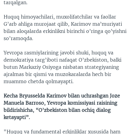
tarqalgan.
Huquq himoyachilari, muxolifatchilar va faollar
G’arb ahliga murojaat qilib, Karimov ma’muriyati
bilan aloqalarda erkinlikni birinchi o’ringa qo’yishni
so’ramoqda.
Yevropa rasmiylarining javobi shuki, huquq va
demokratiya targ’iboti nafaqat O’zbekiston, balki
butun Markaziy Osiyoga nisbatan strategiyaning
ajralmas bir qismi va muzokaralarda hech bir
muammo chetda qolmayapti.
Kecha Bryusselda Karimov bilan uchrashgan Joze
Manuela Barroso, Yevropa komissiyasi raisining
bildirishicha, “O’zbekiston bilan ochiq dialog
ketayapti”.
"Huquq va fundamental erkinliklar xususida ham