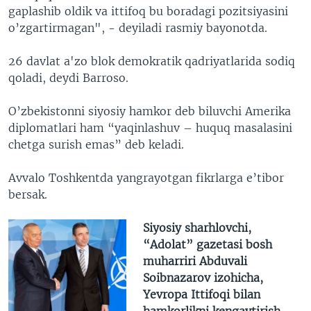
gaplashib oldik va ittifoq bu boradagi pozitsiyasini
o’zgartirmagan", - deyiladi rasmiy bayonotda.
26 davlat a'zo blok demokratik qadriyatlarida sodiq
qoladi, deydi Barroso.
O’zbekistonni siyosiy hamkor deb biluvchi Amerika
diplomatlari ham “yaqinlashuv – huquq masalasini
chetga surish emas” deb keladi.
Avvalo Toshkentda yangrayotgan fikrlarga e’tibor
bersak.
Siyosiy sharhlovchi,
“Adolat” gazetasi bosh
muharriri Abduvali
Soibnazarov izohicha,
Yevropa Ittifoqi bilan
hamkorlikni kengaytirish