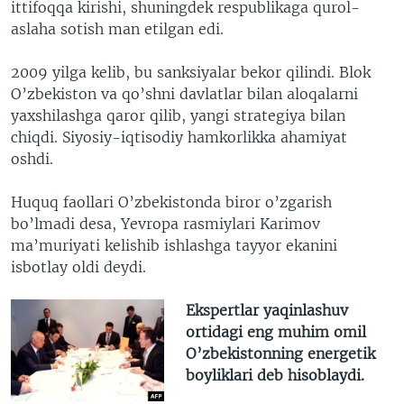
ittifoqqa kirishi, shuningdek respublikaga qurol-
aslaha sotish man etilgan edi.
2009 yilga kelib, bu sanksiyalar bekor qilindi. Blok
O’zbekiston va qo’shni davlatlar bilan aloqalarni
yaxshilashga qaror qilib, yangi strategiya bilan
chiqdi. Siyosiy-iqtisodiy hamkorlikka ahamiyat
oshdi.
Huquq faollari O’zbekistonda biror o’zgarish
bo’lmadi desa, Yevropa rasmiylari Karimov
ma’muriyati kelishib ishlashga tayyor ekanini
isbotlay oldi deydi.
Ekspertlar yaqinlashuv
ortidagi eng muhim omil
O’zbekistonning energetik
boyliklari deb hisoblaydi.