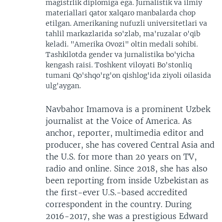
magistrlik diplomiga ega. Jurnalistik va ilmiy
materiallari qator xalqaro manbalarda chop
etilgan. Amerikaning nufuzli universitetlari va
tahlil markazlarida so'zlab, ma'ruzalar o'qib
keladi. "Amerika Ovozi" oltin medali sohibi.
Tashkilotda gender va jurnalistika bo'yicha
kengash raisi. Toshkent viloyati Bo'stonliq
tumani Qo'shqo'rg'on qishlog'ida ziyoli oilasida
ulg'aygan.
Navbahor Imamova is a prominent Uzbek
journalist at the Voice of America. As
anchor, reporter, multimedia editor and
producer, she has covered Central Asia and
the U.S. for more than 20 years on TV,
radio and online. Since 2018, she has also
been reporting from inside Uzbekistan as
the first-ever U.S.-based accredited
correspondent in the country. During
2016-2017, she was a prestigious Edward