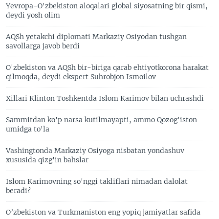
Yevropa-O'zbekiston aloqalari global siyosatning bir qismi,
deydi yosh olim
AQSh yetakchi diplomati Markaziy Osiyodan tushgan
savollarga javob berdi
O'zbekiston va AQSh bir-biriga qarab ehtiyotkorona harakat
qilmoqda, deydi ekspert Suhrobjon Ismoilov
Xillari Klinton Toshkentda Islom Karimov bilan uchrashdi
Sammitdan ko'p narsa kutilmayapti, ammo Qozog'iston
umidga to'la
Vashingtonda Markaziy Osiyoga nisbatan yondashuv
xususida qizg'in bahslar
Islom Karimovning so'nggi takliflari nimadan dalolat
beradi?
O’zbekiston va Turkmaniston eng yopiq jamiyatlar safida