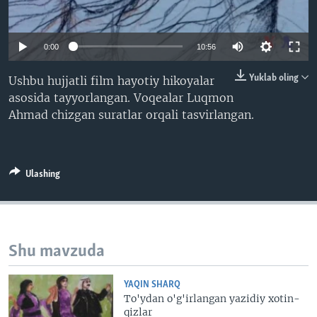
VIDEO
ODNOKLASSNIKI
XABARLAR SURATLARDA
TELEGRAM
0:00
10:56
TWITTER
Yuklab oling
Ushbu hujjatli film hayotiy hikoyalar
SOUNDCLOUD
VOA
asosida tayyorlangan. Voqealar Luqmon
Ahmad chizgan suratlar orqali tasvirlangan.
Ulashing
Shu mavzuda
YAQIN SHARQ
To'ydan o'g'irlangan yazidiy xotin-
qizlar