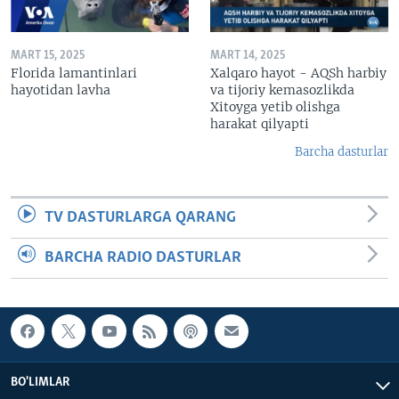
MART 15, 2025
MART 14, 2025
Florida lamantinlari
Xalqaro hayot - AQSh harbiy
hayotidan lavha
va tijoriy kemasozlikda
Xitoyga yetib olishga
harakat qilyapti
Barcha dasturlar
TV DASTURLARGA QARANG
BARCHA RADIO DASTURLAR
BO'LIMLAR