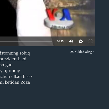
10:25
Yuklab oling
zistonning sobiq
EMBED
prezidentlikni
solgan.
iy-ijtimoiy
 uchun ulkan hissa
mi ketidan Roza