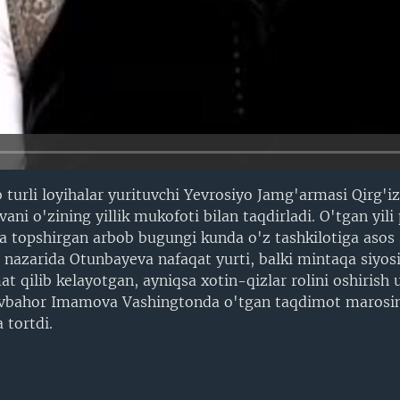
 turli loyihalar yurituvchi Yevrosiyo Jamg'armasi Qirg'i
ni o'zining yillik mukofoti bilan taqdirladi. O'tgan yili 
topshirgan arbob bugungi kunda o'z tashkilotiga asos 
nazarida Otunbayeva nafaqat yurti, balki mintaqa siyos
t qilib kelayotgan, ayniqsa xotin-qizlar rolini oshirish
avbahor Imamova Vashingtonda o'tgan taqdimot marosi
 tortdi.