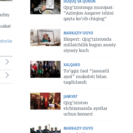
HUQUQ VA QONUN
Qirg'izistonga murojaat:
"Azimjon Asqarov ishini
arbiy
qayta ko'rib chiqing"
arakat
MARKAZIY OSIYO
Ekspert: Qirg'izistonda
sturlar
millatchilik bugun asosiy
siyosiy kuch
XALQARO
To’qqiz faol “Jasoratli
ayol” mukofoti bilan
taqdirlandi
JAMIYAT
Qirg'iziston
elchixonasida ayollar
uchun konsert
MARKAZIY OSIYO