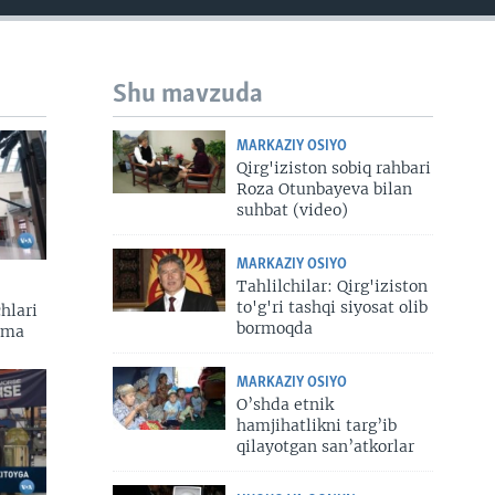
Shu mavzuda
MARKAZIY OSIYO
Qirg'iziston sobiq rahbari
Roza Otunbayeva bilan
suhbat (video)
MARKAZIY OSIYO
Tahlilchilar: Qirg'iziston
to'g'ri tashqi siyosat olib
hlari
bormoqda
zma
MARKAZIY OSIYO
O’shda etnik
hamjihatlikni targ’ib
qilayotgan san’atkorlar