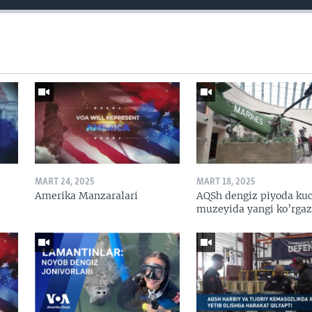
MART 24, 2025
MART 18, 2025
Amerika Manzaralari
AQSh dengiz piyoda kuc
muzeyida yangi ko’rga