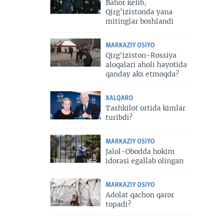
Bahor kelib,
Qirg’izistonda yana
mitinglar boshlandi
MARKAZIY OSIYO
Qirg'iziston-Rossiya
aloqalari aholi hayotida
qanday aks etmoqda?
XALQARO
Tashkilot ortida kimlar
turibdi?
MARKAZIY OSIYO
Jalol-Obodda hokim
idorasi egallab olingan
MARKAZIY OSIYO
Adolat qachon qaror
topadi?