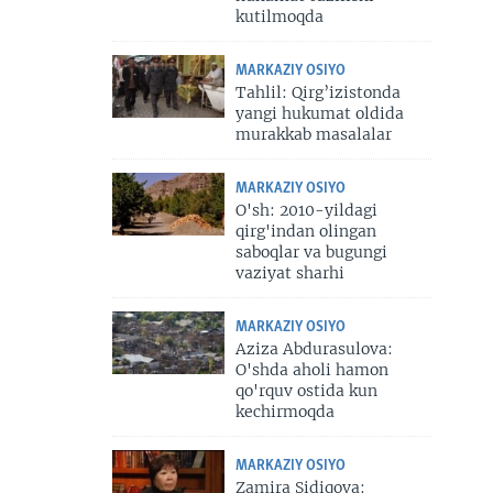
kutilmoqda
MARKAZIY OSIYO
Tahlil: Qirg’izistonda
yangi hukumat oldida
murakkab masalalar
MARKAZIY OSIYO
O'sh: 2010-yildagi
qirg'indan olingan
saboqlar va bugungi
vaziyat sharhi
MARKAZIY OSIYO
Aziza Abdurasulova:
O'shda aholi hamon
qo'rquv ostida kun
kechirmoqda
MARKAZIY OSIYO
Zamira Sidiqova: