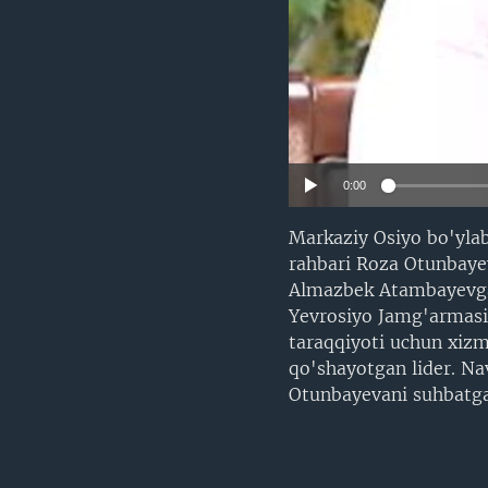
0:00
Markaziy Osiyo bo'ylab
rahbari Roza Otunbayeva
Almazbek Atambayevga 
Yevrosiyo Jamg'armasi 
taraqqiyoti uchun xizma
qo'shayotgan lider. N
Otunbayevani suhbatga