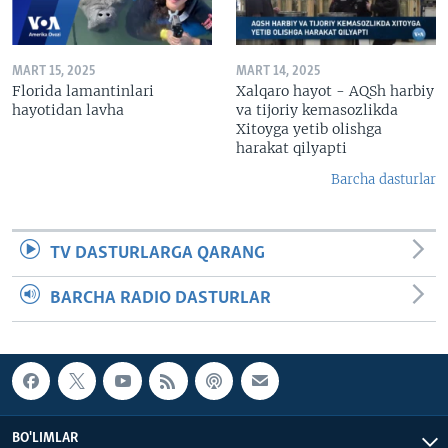
MART 15, 2025
MART 14, 2025
Florida lamantinlari
Xalqaro hayot - AQSh harbiy
hayotidan lavha
va tijoriy kemasozlikda
Xitoyga yetib olishga
harakat qilyapti
Barcha dasturlar
TV DASTURLARGA QARANG
BARCHA RADIO DASTURLAR
BO'LIMLAR