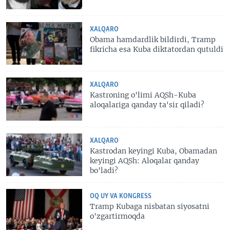
XALQARO
Obama hamdardlik bildirdi, Tramp
fikricha esa Kuba diktatordan qutuldi
XALQARO
Kastroning o'limi AQSh-Kuba
aloqalariga qanday ta'sir qiladi?
XALQARO
Kastrodan keyingi Kuba, Obamadan
keyingi AQSh: Aloqalar qanday
bo'ladi?
OQ UY VA KONGRESS
Tramp Kubaga nisbatan siyosatni
o'zgartirmoqda