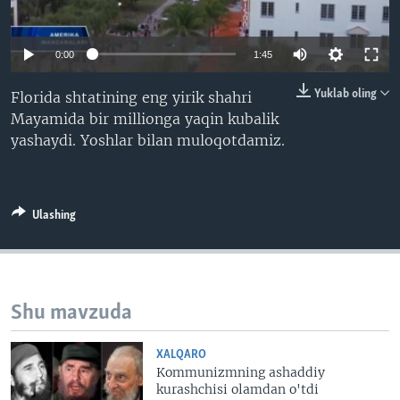
VIDEO
ODNOKLASSNIKI
XABARLAR SURATLARDA
TELEGRAM
0:00
1:45
TWITTER
Yuklab oling
Florida shtatining eng yirik shahri
SOUNDCLOUD
VOA
Mayamida bir millionga yaqin kubalik
yashaydi. Yoshlar bilan muloqotdamiz.
Ulashing
Shu mavzuda
XALQARO
Kommunizmning ashaddiy
kurashchisi olamdan o'tdi