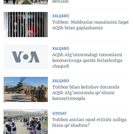
kesiladi
XALQARO
Tolibon: Mahbuslar masalasini faqat
AQSh bilan gaplashamiz
XALQARO
AQSh Afg'onistondagi tomonlarni
koronavirusga qarshi birlashishga
chaqirdi
XALQARO
Tolibon bilan kelishuv doirasida
AQSh Afg’onistonda qo’shinni
kamaytirmoqda
SIYOSAT
Tolibon asirlari ozod etilishi sulhga
hissa qo'shadimi?