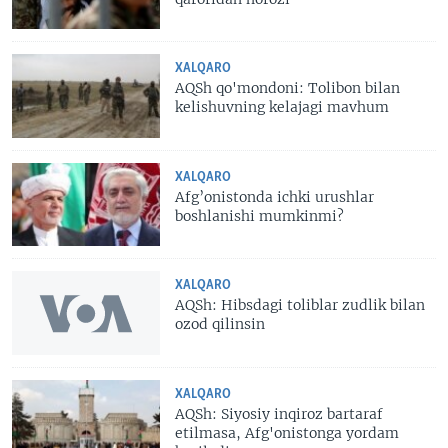
XALQARO
AQSh qo'mondoni: Tolibon bilan
kelishuvning kelajagi mavhum
XALQARO
Afg’onistonda ichki urushlar
boshlanishi mumkinmi?
XALQARO
AQSh: Hibsdagi toliblar zudlik bilan
ozod qilinsin
XALQARO
AQSh: Siyosiy inqiroz bartaraf
etilmasa, Afg'onistonga yordam