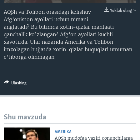
VIDEO
ODNOKLASSNIKI
Yuklab oling
AQSh va Tolibon orasidagi kelishuv
XABARLAR SURATLARDA
TELEGRAM
Afg’oniston ayollari uchun nimani
anglatadi? Bu bitimda xotin-qizlar manfaati
TWITTER
qanchalik ko’zlangan? Afg’on ayollari kuchli
SOUNDCLOUD
VOA
xavotirda. Ular nazarida Amerika va Tolibon
imzolagan hujjatda xotin-qizlar huquqlari umuman
e’tiborga olinmagan.
Ulashing
Shu mavzuda
AMERIKA
AQSh mudofaa vaziri qonunchilarga