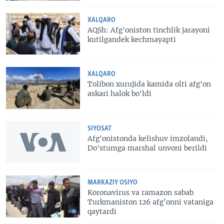
XALQARO
AQSh: Afg'oniston tinchlik jarayoni
kutilgandek kechmayapti
XALQARO
Tolibon xurujida kamida olti afg'on
askari halok bo'ldi
SIYOSAT
Afg'onistonda kelishuv imzolandi,
Do'stumga marshal unvoni berildi
MARKAZIY OSIYO
Koronavirus va ramazon sabab
Turkmaniston 126 afg’onni vataniga
qaytardi