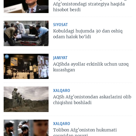
Afg’onistondagi strategiya haqida
hisobot berdi
SIYOSAT
Kobuldagi hujumda 30 dan oshiq
odam halok bo'ldi
JAMIYAT
AQShda ayollar erkinlik uchun uzoq
kurashgan
XALQARO
AQSh Afg’onistondan askarlarini olib
chiqishni boshladi
XALQARO
Tolibon Afg’oniston hukumati
qaroridan norozi