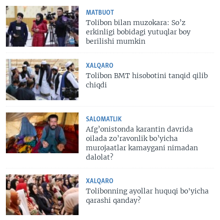
MATBUOT
Tolibon bilan muzokara: So’z
erkinligi bobidagi yutuqlar boy
berilishi mumkin
XALQARO
Tolibon BMT hisobotini tanqid qilib
chiqdi
SALOMATLIK
Afg’onistonda karantin davrida
oilada zo’ravonlik bo’yicha
murojaatlar kamaygani nimadan
dalolat?
XALQARO
Tolibonning ayollar huquqi bo'yicha
qarashi qanday?