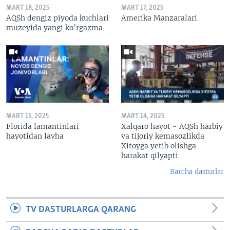
MART 18, 2025
MART 17, 2025
AQSh dengiz piyoda kuchlari
Amerika Manzaralari
muzeyida yangi ko’rgazma
MART 15, 2025
MART 14, 2025
Florida lamantinlari
Xalqaro hayot - AQSh harbiy
hayotidan lavha
va tijoriy kemasozlikda
Xitoyga yetib olishga
harakat qilyapti
Barcha dasturlar
TV DASTURLARGA QARANG