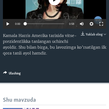
VIDEO
ODNOKLASSNIKI
XABARLAR SURATLARDA
TELEGRAM
TWITTER
0:00
0:58
SOUNDCLOUD
VOA
Yuklab oling
Kamala Harris Amerika tarixida vitse-
prezidentlikka tanlangan uchinchi
ayoldir. Shu bilan birga, bu lavozimga ko’rsatilgan ilk
qora tanli ayol hamdir.
Ulashing
Shu mavzuda