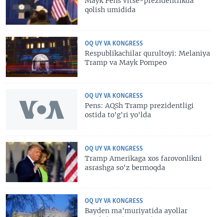
Mayk Pens vitse-prezidentlikda
qolish umidida
OQ UY VA KONGRESS
Respublikachilar qurultoyi: Melaniya
Tramp va Mayk Pompeo
OQ UY VA KONGRESS
Pens: AQSh Tramp prezidentligi
ostida to'g'ri yo'lda
OQ UY VA KONGRESS
Tramp Amerikaga xos farovonlikni
asrashga so'z bermoqda
OQ UY VA KONGRESS
Bayden ma'muriyatida ayollar