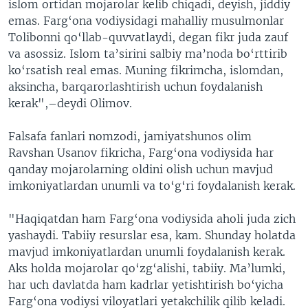
islom ortidan mojarolar kelib chiqadi, deyish, jiddiy
emas. Farg
‘
ona vodiysidagi mahalliy musulmonlar
Tolibonni qo
‘
llab-quvvatlaydi, degan fikr juda zauf
va asossiz. Islom ta
’
sirini salbiy ma
’
noda bo
‘
rttirib
ko
‘
rsatish real emas. Muning fikrimcha, islomdan,
aksincha, barqarorlashtirish uchun foydalanish
kerak",–deydi Olimov.
Falsafa fanlari nomzodi, jamiyatshunos olim
Ravshan Usanov fikricha, Farg
‘
ona vodiysida har
qanday mojarolarning oldini olish uchun mavjud
imkoniyatlardan unumli va to
‘
g
‘
ri foydalanish kerak.
"Haqiqatdan ham Farg
‘
ona vodiysida aholi juda zich
yashaydi. Tabiiy resurslar esa, kam. Shunday holatda
mavjud imkoniyatlardan unumli foydalanish kerak.
Aks holda mojarolar qo
‘
zg
‘
alishi, tabiiy. Ma
’
lumki,
har uch davlatda ham kadrlar yetishtirish bo
‘
yicha
Farg
‘
ona vodiysi viloyatlari yetakchilik qilib keladi.