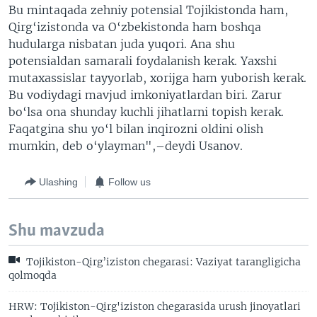
Bu mintaqada zehniy potensial Tojikistonda ham,
Qirg
‘
izistonda va O
‘
zbekistonda ham boshqa
hudularga nisbatan juda yuqori. Ana shu
potensialdan samarali foydalanish kerak. Yaxshi
mutaxassislar tayyorlab, xorijga ham yuborish kerak.
Bu vodiydagi mavjud imkoniyatlardan biri. Zarur
bo
‘
lsa ona shunday kuchli jihatlarni topish kerak.
Faqatgina shu yo
‘
l bilan inqirozni oldini olish
mumkin, deb o
‘
ylayman",–deydi Usanov.
Ulashing
Follow us
Shu mavzuda
Tojikiston-Qirg’iziston chegarasi: Vaziyat tarangligicha
qolmoqda
HRW: Tojikiston-Qirg'iziston chegarasida urush jinoyatlari