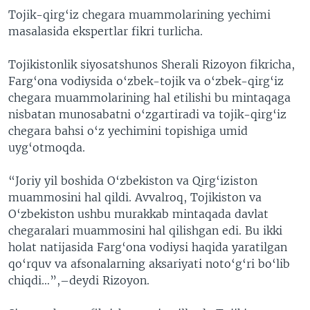
Tojik-qirg
‘
iz chegara muammolarining yechimi
masalasida ekspertlar fikri turlicha.
Tojikistonlik siyosatshunos Sherali Rizoyon fikricha,
Farg
‘
ona vodiysida o
‘
zbek-tojik va o
‘
zbek-qirg
‘
iz
chegara muammolarining hal etilishi bu mintaqaga
nisbatan munosabatni o
‘
zgartiradi va tojik-qirg
‘
iz
chegara bahsi o
‘
z yechimini topishiga umid
uyg
‘
otmoqda.
“
Joriy yil boshida O
‘
zbekiston va Qirg
‘
iziston
muammosini hal qildi. Avvalroq, Tojikiston va
O
‘
zbekiston ushbu murakkab mintaqada davlat
chegaralari muammosini hal qilishgan edi. Bu ikki
holat natijasida Farg
‘
ona vodiysi haqida yaratilgan
qo
‘
rquv va afsonalarning aksariyati noto
‘
g
‘
ri bo
‘
lib
chiqdi…”,–deydi Rizoyon.