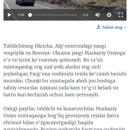
0:00
4:11
Yuklab oling
Tahlilchining fikricha, Afg
‘
onistondagi yangi
voqeiylik va Rossiya-Ukraina jangi Markaziy Osiyoga
o
‘
z ta
’
sirini ko
‘
rsatmay qolmaydi. Bu ta
’
sir
mintaqaning eng zaif yoki aholisi eng zich
joylashgan Farg
‘
ona vodiysida tezda ko
‘
rinish berishi
mumkin. Chunki bu mintaqada aholi jon boshiga
tabiiy resurslar zaxirasi juda kam to
‘
g
‘
ri keladi va
hatto kun kechirish uchun ham yetmaydi.
Oxirgi paytlar tahlilchi va kuzatuvchilar Markaziy
Osiyo mintaqasiga bog
‘
liq geosiyosiy rejalar katta
ehtimol bilan o
‘
zgarayotganligi haqida
gapirishmoqda. Buning oqibatida Farg
‘
ona vodiysida