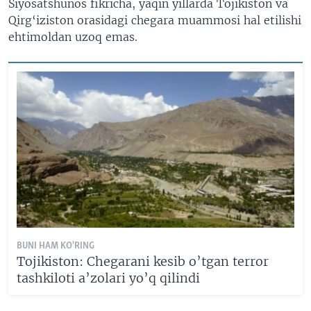
Siyosatshunos fikricha, yaqin yillarda Tojikiston va
Qirg
‘
iziston orasidagi chegara muammosi hal etilishi
ehtimoldan uzoq emas.
BUNI HAM KO'RING
Tojikiston: Chegarani kesib o’tgan terror
tashkiloti a’zolari yo’q qilindi