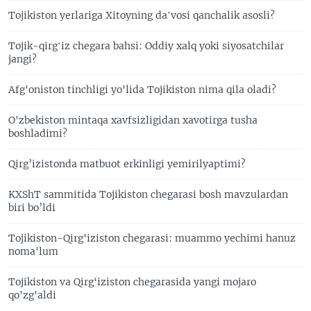
Tojikiston yerlariga Xitoyning daʼvosi qanchalik asosli?
Tojik-qirgʻiz chegara bahsi: Oddiy xalq yoki siyosatchilar
jangi?
Afg'oniston tinchligi yo'lida Tojikiston nima qila oladi?
O'zbekiston mintaqa xavfsizligidan xavotirga tusha
boshladimi?
Qirg’izistonda matbuot erkinligi yemirilyaptimi?
KXShT sammitida Tojikiston chegarasi bosh mavzulardan
biri bo’ldi
Tojikiston-Qirg'iziston chegarasi: muammo yechimi hanuz
noma'lum
Tojikiston va Qirg‘iziston chegarasida yangi mojaro
qo'zg'aldi