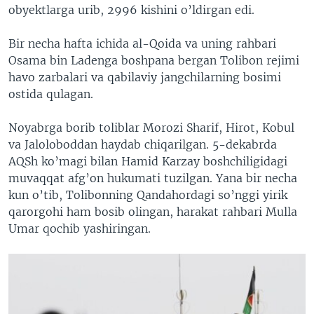
obyektlarga urib, 2996 kishini o’ldirgan edi.
Bir necha hafta ichida al-Qoida va uning rahbari
Osama bin Ladenga boshpana bergan Tolibon rejimi
havo zarbalari va qabilaviy jangchilarning bosimi
ostida qulagan.
Noyabrga borib toliblar Morozi Sharif, Hirot, Kobul
va Jaloloboddan haydab chiqarilgan. 5-dekabrda
AQSh ko’magi bilan Hamid Karzay boshchiligidagi
muvaqqat afg’on hukumati tuzilgan. Yana bir necha
kun o’tib, Tolibonning Qandahordagi so’nggi yirik
qarorgohi ham bosib olingan, harakat rahbari Mulla
Umar qochib yashiringan.