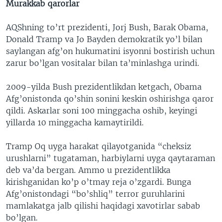
Murakkab qarorlar
AQShning to’rt prezidenti, Jorj Bush, Barak Obama,
Donald Tramp va Jo Bayden demokratik yo’l bilan
saylangan afg’on hukumatini isyonni bostirish uchun
zarur bo’lgan vositalar bilan ta’minlashga urindi.
2009-yilda Bush prezidentlikdan ketgach, Obama
Afg’onistonda qo’shin sonini keskin oshirishga qaror
qildi. Askarlar soni 100 minggacha oshib, keyingi
yillarda 10 minggacha kamaytirildi.
Tramp Oq uyga harakat qilayotganida “cheksiz
urushlarni” tugataman, harbiylarni uyga qaytaraman
deb va’da bergan. Ammo u prezidentlikka
kirishganidan ko’p o’tmay reja o’zgardi. Bunga
Afg’onistondagi “bo’shliq” terror guruhlarini
mamlakatga jalb qilishi haqidagi xavotirlar sabab
bo’lgan.