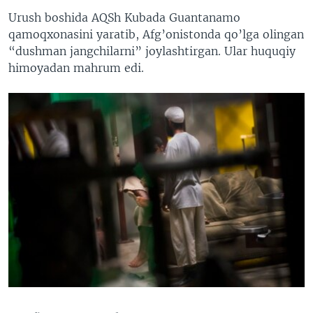
Urush boshida AQSh Kubada Guantanamo
qamoqxonasini yaratib, Afg’onistonda qo’lga olingan
“dushman jangchilarni” joylashtirgan. Ular huquqiy
himoyadan mahrum edi.