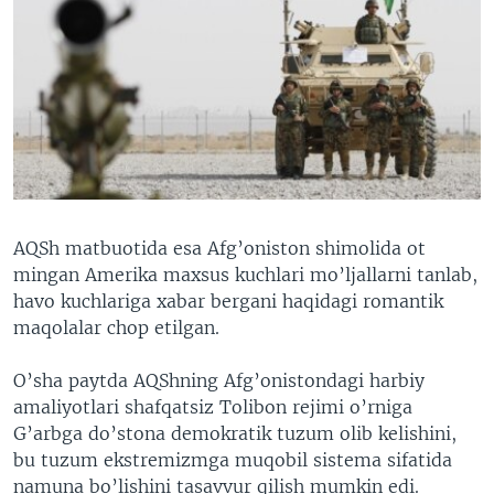
AQSh matbuotida esa Afg’oniston shimolida ot
mingan Amerika maxsus kuchlari mo’ljallarni tanlab,
havo kuchlariga xabar bergani haqidagi romantik
maqolalar chop etilgan.
O’sha paytda AQShning Afg’onistondagi harbiy
amaliyotlari shafqatsiz Tolibon rejimi o’rniga
G’arbga do’stona demokratik tuzum olib kelishini,
bu tuzum ekstremizmga muqobil sistema sifatida
namuna bo’lishini tasavvur qilish mumkin edi.