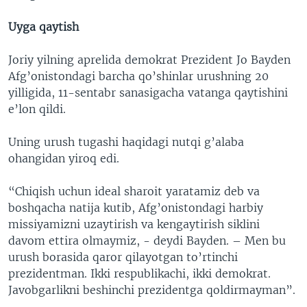
Uyga qaytish
Joriy yilning aprelida demokrat Prezident Jo Bayden
Afg’onistondagi barcha qo’shinlar urushning 20
yilligida, 11-sentabr sanasigacha vatanga qaytishini
e’lon qildi.
Uning urush tugashi haqidagi nutqi g’alaba
ohangidan yiroq edi.
“Chiqish uchun ideal sharoit yaratamiz deb va
boshqacha natija kutib, Afg’onistondagi harbiy
missiyamizni uzaytirish va kengaytirish siklini
davom ettira olmaymiz, - deydi Bayden. – Men bu
urush borasida qaror qilayotgan to’rtinchi
prezidentman. Ikki respublikachi, ikki demokrat.
Javobgarlikni beshinchi prezidentga qoldirmayman”.