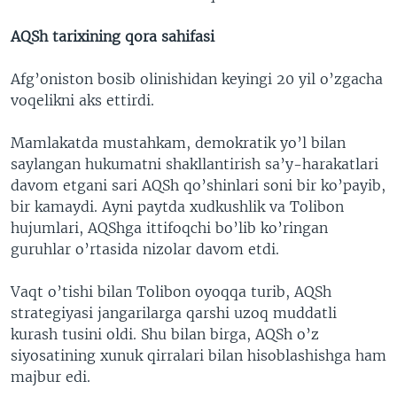
AQSh tarixining qora sahifasi
Afg’oniston bosib olinishidan keyingi 20 yil o’zgacha
voqelikni aks ettirdi.
Mamlakatda mustahkam, demokratik yo’l bilan
saylangan hukumatni shakllantirish sa’y-harakatlari
davom etgani sari AQSh qo’shinlari soni bir ko’payib,
bir kamaydi. Ayni paytda xudkushlik va Tolibon
hujumlari, AQShga ittifoqchi bo’lib ko’ringan
guruhlar o’rtasida nizolar davom etdi.
Vaqt o’tishi bilan Tolibon oyoqqa turib, AQSh
strategiyasi jangarilarga qarshi uzoq muddatli
kurash tusini oldi. Shu bilan birga, AQSh o’z
siyosatining xunuk qirralari bilan hisoblashishga ham
majbur edi.