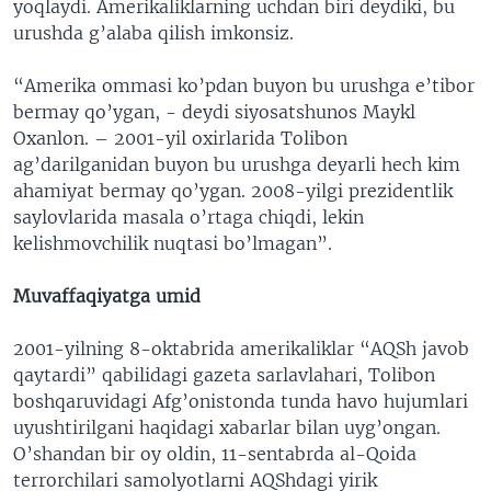
yoqlaydi. Amerikaliklarning uchdan biri deydiki, bu
urushda g’alaba qilish imkonsiz.
“Amerika ommasi ko’pdan buyon bu urushga e’tibor
bermay qo’ygan, - deydi siyosatshunos Maykl
Oxanlon. – 2001-yil oxirlarida Tolibon
ag’darilganidan buyon bu urushga deyarli hech kim
ahamiyat bermay qo’ygan. 2008-yilgi prezidentlik
saylovlarida masala o’rtaga chiqdi, lekin
kelishmovchilik nuqtasi bo’lmagan”.
Muvaffaqiyatga umid
2001-yilning 8-oktabrida amerikaliklar “AQSh javob
qaytardi” qabilidagi gazeta sarlavlahari, Tolibon
boshqaruvidagi Afg’onistonda tunda havo hujumlari
uyushtirilgani haqidagi xabarlar bilan uyg’ongan.
O’shandan bir oy oldin, 11-sentabrda al-Qoida
terrorchilari samolyotlarni AQShdagi yirik