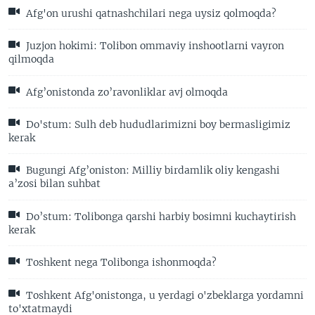
Afg'on urushi qatnashchilari nega uysiz qolmoqda?
Juzjon hokimi: Tolibon ommaviy inshootlarni vayron
qilmoqda
Afg’onistonda zo’ravonliklar avj olmoqda
Do'stum: Sulh deb hududlarimizni boy bermasligimiz
kerak
Bugungi Afg’oniston: Milliy birdamlik oliy kengashi
a’zosi bilan suhbat
Do’stum: Tolibonga qarshi harbiy bosimni kuchaytirish
kerak
Toshkent nega Tolibonga ishonmoqda?
Toshkent Afg'onistonga, u yerdagi o'zbeklarga yordamni
to'xtatmaydi