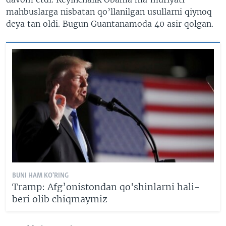
mahbuslarga nisbatan qo’llanilgan usullarni qiynoq
deya tan oldi. Bugun Guantanamoda 40 asir qolgan.
BUNI HAM KO'RING
Tramp: Afg’onistondan qo'shinlarni hali-
beri olib chiqmaymiz