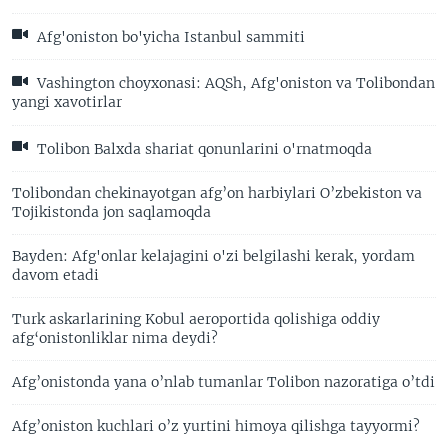
Afg'oniston bo'yicha Istanbul sammiti
Vashington choyxonasi: AQSh, Afg'oniston va Tolibondan
yangi xavotirlar
Tolibon Balxda shariat qonunlarini o'rnatmoqda
Tolibondan chekinayotgan afg’on harbiylari O’zbekiston va
Tojikistonda jon saqlamoqda
Bayden: Afg'onlar kelajagini o'zi belgilashi kerak, yordam
davom etadi
Turk askarlarining Kobul aeroportida qolishiga oddiy
afg‘onistonliklar nima deydi?
Afg’onistonda yana o’nlab tumanlar Tolibon nazoratiga o’tdi
Afg’oniston kuchlari o’z yurtini himoya qilishga tayyormi?