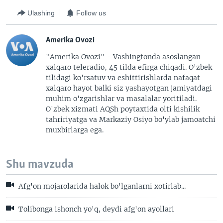
Ulashing
Follow us
Amerika Ovozi
"Amerika Ovozi" - Vashingtonda asoslangan
xalqaro teleradio, 45 tilda efirga chiqadi. O'zbek
tilidagi ko'rsatuv va eshittirishlarda nafaqat
xalqaro hayot balki siz yashayotgan jamiyatdagi
muhim o'zgarishlar va masalalar yoritiladi.
O'zbek xizmati AQSh poytaxtida olti kishilik
tahririyatga va Markaziy Osiyo bo'ylab jamoatchi
muxbirlarga ega.
Shu mavzuda
Afg'on mojarolarida halok bo'lganlarni xotirlab...
Tolibonga ishonch yo'q, deydi afg'on ayollari