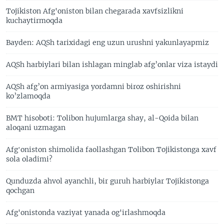
Tojikiston Afg'oniston bilan chegarada xavfsizlikni
kuchaytirmoqda
Bayden: AQSh tarixidagi eng uzun urushni yakunlayapmiz
AQSh harbiylari bilan ishlagan minglab afg’onlar viza istaydi
AQSh afg’on armiyasiga yordamni biroz oshirishni
ko’zlamoqda
BMT hisoboti: Tolibon hujumlarga shay, al-Qoida bilan
aloqani uzmagan
Afgʻoniston shimolida faollashgan Tolibon Tojikistonga xavf
sola oladimi?
Qunduzda ahvol ayanchli, bir guruh harbiylar Tojikistonga
qochgan
Afg'onistonda vaziyat yanada og'irlashmoqda