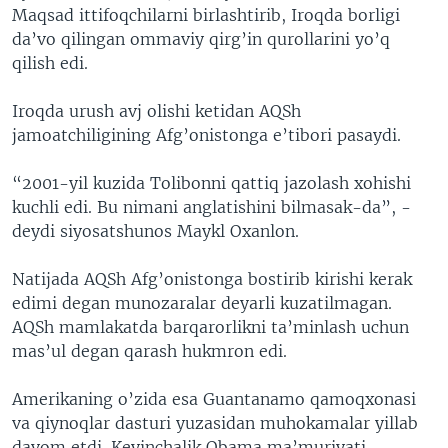
Maqsad ittifoqchilarni birlashtirib, Iroqda borligi
da’vo qilingan ommaviy qirg’in qurollarini yo’q
qilish edi.
Iroqda urush avj olishi ketidan AQSh
jamoatchiligining Afg’onistonga e’tibori pasaydi.
“2001-yil kuzida Tolibonni qattiq jazolash xohishi
kuchli edi. Bu nimani anglatishini bilmasak-da”, -
deydi siyosatshunos Maykl Oxanlon.
Natijada AQSh Afg’onistonga bostirib kirishi kerak
edimi degan munozaralar deyarli kuzatilmagan.
AQSh mamlakatda barqarorlikni ta’minlash uchun
mas’ul degan qarash hukmron edi.
Amerikaning o’zida esa Guantanamo qamoqxonasi
va qiynoqlar dasturi yuzasidan muhokamalar yillab
davom etdi. Keyinchalik Obama ma’muriyati