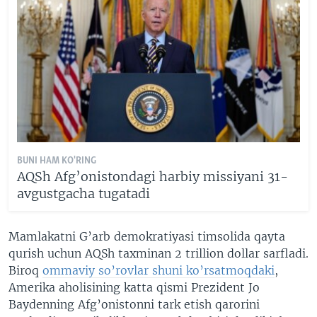
BUNI HAM KO'RING
AQSh Afg’onistondagi harbiy missiyani 31-
avgustgacha tugatadi
Mamlakatni G’arb demokratiyasi timsolida qayta
qurish uchun AQSh taxminan 2 trillion dollar sarfladi.
Biroq
ommaviy so’rovlar shuni ko’rsatmoqdaki
,
Amerika aholisining katta qismi Prezident Jo
Baydenning Afg’onistonni tark etish qarorini