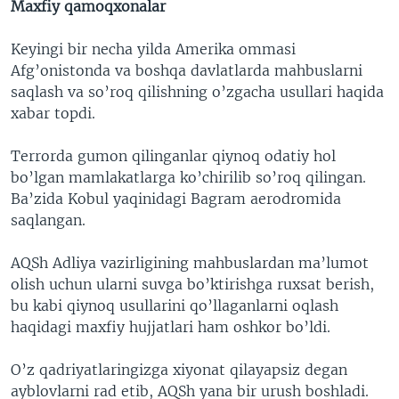
Maxfiy qamoqxonalar
Keyingi bir necha yilda Amerika ommasi
Afg’onistonda va boshqa davlatlarda mahbuslarni
saqlash va so’roq qilishning o’zgacha usullari haqida
xabar topdi.
Terrorda gumon qilinganlar qiynoq odatiy hol
bo’lgan mamlakatlarga ko’chirilib so’roq qilingan.
Ba’zida Kobul yaqinidagi Bagram aerodromida
saqlangan.
AQSh Adliya vazirligining mahbuslardan ma’lumot
olish uchun ularni suvga bo’ktirishga ruxsat berish,
bu kabi qiynoq usullarini qo’llaganlarni oqlash
haqidagi maxfiy hujjatlari ham oshkor bo’ldi.
O’z qadriyatlaringizga xiyonat qilayapsiz degan
ayblovlarni rad etib, AQSh yana bir urush boshladi.